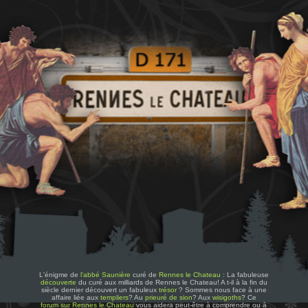
L'énigme de
l'abbé Saunière
curé de
Rennes le Chateau
: La fabuleuse
découverte
du curé aux milliards de Rennes le Chateau! A t-il à la fin du
siècle dernier découvert un fabuleux
trésor
? Sommes nous face à une
affaire liée aux
templiers
? Au
prieuré de sion
? Aux
wisigoths
? Ce
forum sur Rennes le Chateau
vous aidera peut-être à comprendre ou à