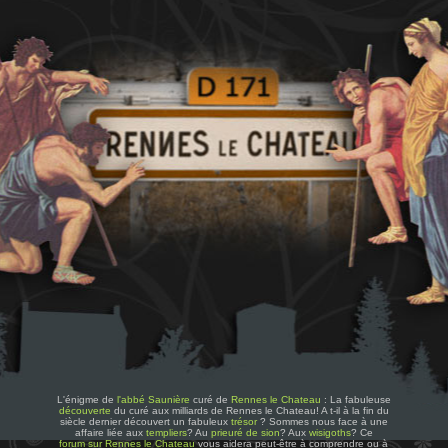
L'énigme de
l'abbé Saunière
curé de
Rennes le Chateau
: La fabuleuse
découverte
du curé aux milliards de Rennes le Chateau! A t-il à la fin du
siècle dernier découvert un fabuleux
trésor
? Sommes nous face à une
affaire liée aux
templiers
? Au
prieuré de sion
? Aux
wisigoths
? Ce
forum sur Rennes le Chateau
vous aidera peut-être à comprendre ou à