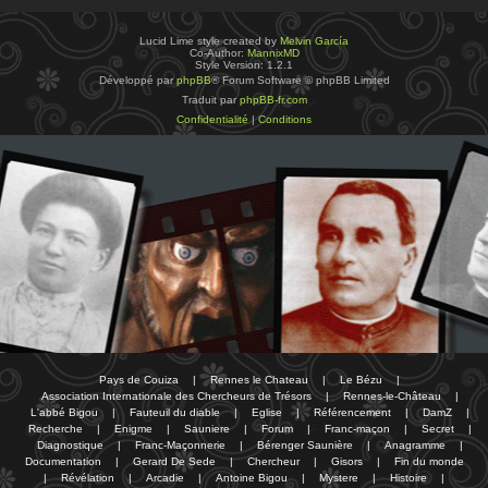
Lucid Lime style created by
Melvin García
Co-Author:
MannixMD
Style Version: 1.2.1
Développé par
phpBB
® Forum Software © phpBB Limited
Traduit par
phpBB-fr.com
Confidentialité
|
Conditions
Pays de Couiza
|
Rennes le Chateau
|
Le Bézu
|
Association Internationale des Chercheurs de Trésors
|
Rennes-le-Château
|
L'abbé Bigou
|
Fauteuil du diable
|
Eglise
|
Référencement
|
DamZ
|
Recherche
|
Enigme
|
Sauniere
|
Forum
|
Franc-maçon
|
Secret
|
Diagnostique
|
Franc-Maçonnerie
|
Bérenger Saunière
|
Anagramme
|
Documentation
|
Gerard De Sede
|
Chercheur
|
Gisors
|
Fin du monde
|
Révélation
|
Arcadie
|
Antoine Bigou
|
Mystere
|
Histoire
|