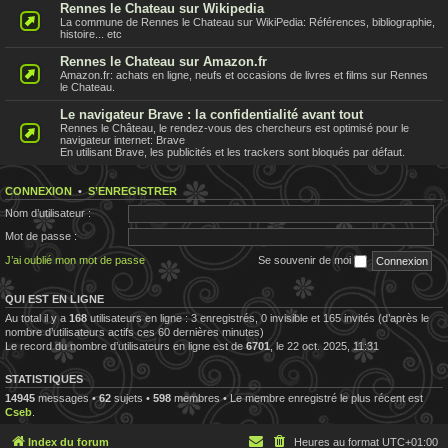
Rennes le Chateau sur Wikipedia
La commune de Rennes le Chateau sur WikiPedia: Références, bibliographie,
histoire... etc
Rennes le Chateau sur Amazon.fr
Amazon.fr: achats en ligne, neufs et occasions de livres et films sur Rennes
le Chateau.
Le navigateur Brave : la confidentialité avant tout
Rennes le Château, le rendez-vous des chercheurs est optimisé pour le
navigateur internet: Brave
En utilisant Brave, les publicités et les trackers sont bloqués par défaut.
CONNEXION
•
S’ENREGISTRER
Nom d’utilisateur :
Mot de passe :
J’ai oublié mon mot de passe
Se souvenir de moi
QUI EST EN LIGNE
Au total il y a
168
utilisateurs en ligne : 3 enregistrés, 0 invisible et 165 invités (d’après le
nombre d’utilisateurs actifs ces 60 dernières minutes)
Le record du nombre d’utilisateurs en ligne est de
6701
, le 22 oct. 2025, 11:31
STATISTIQUES
14945
messages •
62
sujets •
598
membres • Le membre enregistré le plus récent est
Cseb
.
Index du forum
Heures au format
UTC+01:00