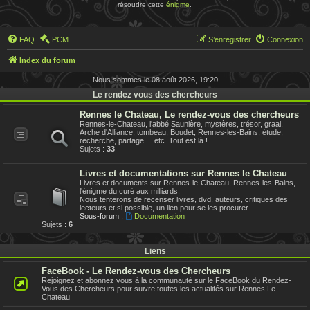
résoudre cette
énigme
.
FAQ
PCM
S’enregistrer
Connexion
Index du forum
Nous sommes le 08 août 2026, 19:20
Le rendez vous des chercheurs
Rennes le Chateau, Le rendez-vous des chercheurs
Rennes-le-Chateau, l'abbé Saunière, mystères, trésor, graal,
Arche d'Alliance, tombeau, Boudet, Rennes-les-Bains, étude,
recherche, partage ... etc. Tout est là !
Sujets :
33
Livres et documentations sur Rennes le Chateau
Livres et documents sur Rennes-le-Chateau, Rennes-les-Bains,
l'énigme du curé aux milliards.
Nous tenterons de recenser livres, dvd, auteurs, critiques des
lecteurs et si possible, un lien pour se les procurer.
Sous-forum :
Documentation
Sujets :
6
Liens
FaceBook - Le Rendez-vous des Chercheurs
Rejoignez et abonnez vous à la communauté sur le FaceBook du Rendez-
Vous des Chercheurs pour suivre toutes les actualités sur Rennes Le
Chateau