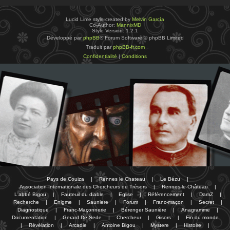
Lucid Lime style created by
Melvin García
Co-Author:
MannixMD
Style Version: 1.2.1
Développé par
phpBB
® Forum Software © phpBB Limited
Traduit par
phpBB-fr.com
Confidentialité
|
Conditions
Pays de Couiza
|
Rennes le Chateau
|
Le Bézu
|
Association Internationale des Chercheurs de Trésors
|
Rennes-le-Château
|
L'abbé Bigou
|
Fauteuil du diable
|
Eglise
|
Référencement
|
DamZ
|
Recherche
|
Enigme
|
Sauniere
|
Forum
|
Franc-maçon
|
Secret
|
Diagnostique
|
Franc-Maçonnerie
|
Bérenger Saunière
|
Anagramme
|
Documentation
|
Gerard De Sede
|
Chercheur
|
Gisors
|
Fin du monde
|
Révélation
|
Arcadie
|
Antoine Bigou
|
Mystere
|
Histoire
|