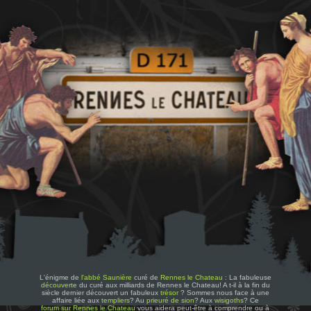
L'énigme de
l'abbé Saunière
curé de
Rennes le Chateau
: La fabuleuse
découverte
du curé aux milliards de Rennes le Chateau! A t-il à la fin du
siècle dernier découvert un fabuleux
trésor
? Sommes nous face à une
affaire liée aux
templiers
? Au
prieuré de sion
? Aux
wisigoths
? Ce
forum sur Rennes le Chateau
vous aidera peut-être à comprendre ou à