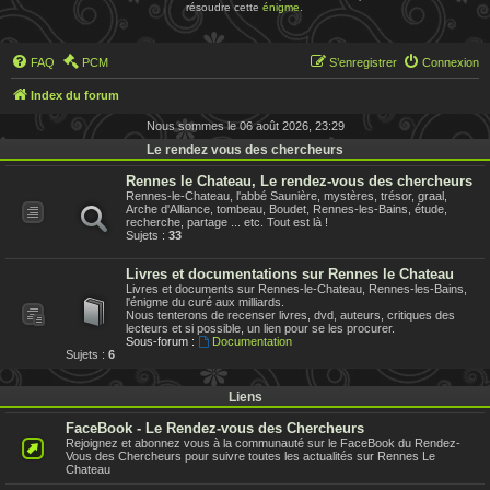
résoudre cette
énigme
.
FAQ
PCM
S’enregistrer
Connexion
Index du forum
Nous sommes le 06 août 2026, 23:29
Le rendez vous des chercheurs
Rennes le Chateau, Le rendez-vous des chercheurs
Rennes-le-Chateau, l'abbé Saunière, mystères, trésor, graal,
Arche d'Alliance, tombeau, Boudet, Rennes-les-Bains, étude,
recherche, partage ... etc. Tout est là !
Sujets :
33
Livres et documentations sur Rennes le Chateau
Livres et documents sur Rennes-le-Chateau, Rennes-les-Bains,
l'énigme du curé aux milliards.
Nous tenterons de recenser livres, dvd, auteurs, critiques des
lecteurs et si possible, un lien pour se les procurer.
Sous-forum :
Documentation
Sujets :
6
Liens
FaceBook - Le Rendez-vous des Chercheurs
Rejoignez et abonnez vous à la communauté sur le FaceBook du Rendez-
Vous des Chercheurs pour suivre toutes les actualités sur Rennes Le
Chateau