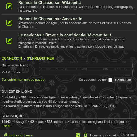
Rennes le Chateau sur Wikipedia
La commune de Rennes le Chateau sur WikiPedia: Références, bibliographie,
histoire... etc
Rennes le Chateau sur Amazon.fr
Amazon.fr: achats en ligne, neufs et occasions de livres et films sur Rennes
le Chateau.
Le navigateur Brave : la confidentialité avant tout
Rennes le Château, le rendez-vous des chercheurs est optimisé pour le
navigateur internet: Brave
En utilisant Brave, les publicités et les trackers sont bloqués par défaut.
CONNEXION
•
S’ENREGISTRER
Nom d’utilisateur :
Mot de passe :
J’ai oublié mon mot de passe
Se souvenir de moi
QUI EST EN LIGNE
Au total il y a
251
utilisateurs en ligne : 3 enregistrés, 1 invisible et 247 invités (d’après le
nombre d’utilisateurs actifs ces 60 dernières minutes)
Le record du nombre d’utilisateurs en ligne est de
6701
, le 22 oct. 2025, 11:31
STATISTIQUES
14942
messages •
62
sujets •
598
membres • Le membre enregistré le plus récent est
Cseb
.
Index du forum
Heures au format
UTC+01:00