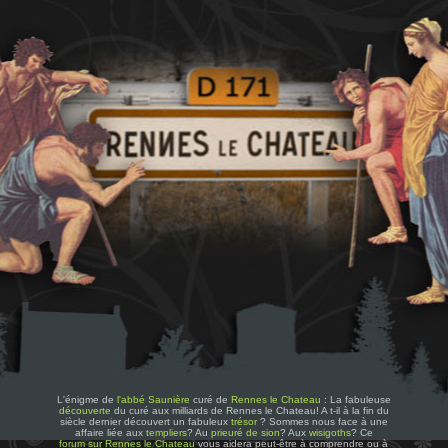
L'énigme de
l'abbé Saunière
curé de
Rennes le Chateau
: La fabuleuse
découverte
du curé aux milliards de Rennes le Chateau! A t-il à la fin du
siècle dernier découvert un fabuleux
trésor
? Sommes nous face à une
affaire liée aux
templiers
? Au
prieuré de sion
? Aux
wisigoths
? Ce
forum sur Rennes le Chateau
vous aidera peut-être à comprendre ou à