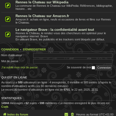
Rennes le Chateau sur Wikipedia
La commune de Rennes le Chateau sur WikiPedia: Références, bibliographie,
histoire... etc
Rennes le Chateau sur Amazon.fr
Amazon.fr: achats en ligne, neufs et occasions de livres et films sur Rennes
le Chateau.
Le navigateur Brave : la confidentialité avant tout
Rennes le Château, le rendez-vous des chercheurs est optimisé pour le
navigateur internet: Brave
En utilisant Brave, les publicités et les trackers sont bloqués par défaut.
CONNEXION
•
S’ENREGISTRER
Nom d’utilisateur :
Mot de passe :
J’ai oublié mon mot de passe
Se souvenir de moi
QUI EST EN LIGNE
Au total il y a
589
utilisateurs en ligne : 4 enregistrés, 0 invisible et 585 invités (d’après le
nombre d’utilisateurs actifs ces 60 dernières minutes)
Le record du nombre d’utilisateurs en ligne est de
6701
, le 22 oct. 2025, 11:31
STATISTIQUES
14944
messages •
62
sujets •
598
membres • Le membre enregistré le plus récent est
Cseb
.
Index du forum
Heures au format
UTC+01:00