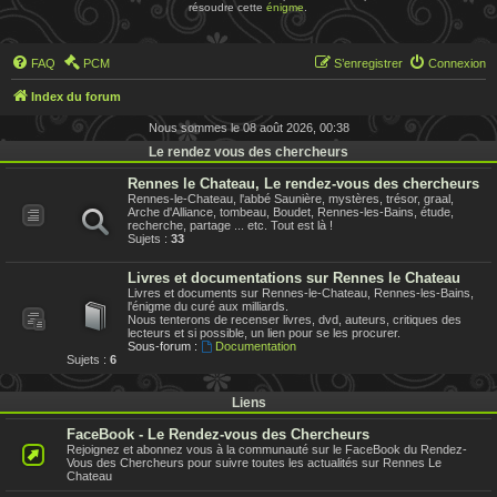
résoudre cette
énigme
.
FAQ
PCM
S’enregistrer
Connexion
Index du forum
Nous sommes le 08 août 2026, 00:38
Le rendez vous des chercheurs
Rennes le Chateau, Le rendez-vous des chercheurs
Rennes-le-Chateau, l'abbé Saunière, mystères, trésor, graal,
Arche d'Alliance, tombeau, Boudet, Rennes-les-Bains, étude,
recherche, partage ... etc. Tout est là !
Sujets :
33
Livres et documentations sur Rennes le Chateau
Livres et documents sur Rennes-le-Chateau, Rennes-les-Bains,
l'énigme du curé aux milliards.
Nous tenterons de recenser livres, dvd, auteurs, critiques des
lecteurs et si possible, un lien pour se les procurer.
Sous-forum :
Documentation
Sujets :
6
Liens
FaceBook - Le Rendez-vous des Chercheurs
Rejoignez et abonnez vous à la communauté sur le FaceBook du Rendez-
Vous des Chercheurs pour suivre toutes les actualités sur Rennes Le
Chateau