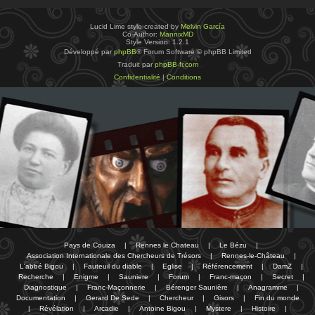
Lucid Lime style created by
Melvin García
Co-Author:
MannixMD
Style Version: 1.2.1
Développé par
phpBB
® Forum Software © phpBB Limited
Traduit par
phpBB-fr.com
Confidentialité
|
Conditions
Pays de Couiza
|
Rennes le Chateau
|
Le Bézu
|
Association Internationale des Chercheurs de Trésors
|
Rennes-le-Château
|
L'abbé Bigou
|
Fauteuil du diable
|
Eglise
|
Référencement
|
DamZ
|
Recherche
|
Enigme
|
Sauniere
|
Forum
|
Franc-maçon
|
Secret
|
Diagnostique
|
Franc-Maçonnerie
|
Bérenger Saunière
|
Anagramme
|
Documentation
|
Gerard De Sede
|
Chercheur
|
Gisors
|
Fin du monde
|
Révélation
|
Arcadie
|
Antoine Bigou
|
Mystere
|
Histoire
|