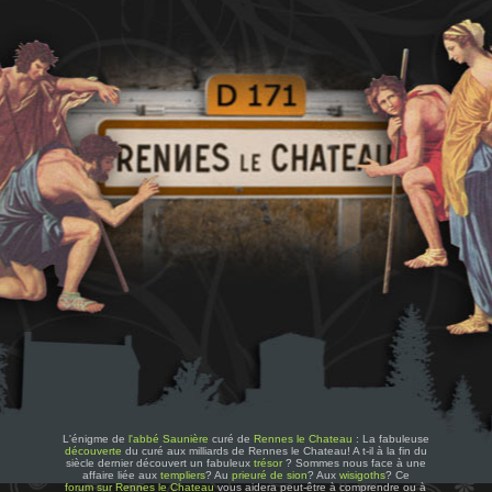
L'énigme de
l'abbé Saunière
curé de
Rennes le Chateau
: La fabuleuse
découverte
du curé aux milliards de Rennes le Chateau! A t-il à la fin du
siècle dernier découvert un fabuleux
trésor
? Sommes nous face à une
affaire liée aux
templiers
? Au
prieuré de sion
? Aux
wisigoths
? Ce
forum sur Rennes le Chateau
vous aidera peut-être à comprendre ou à