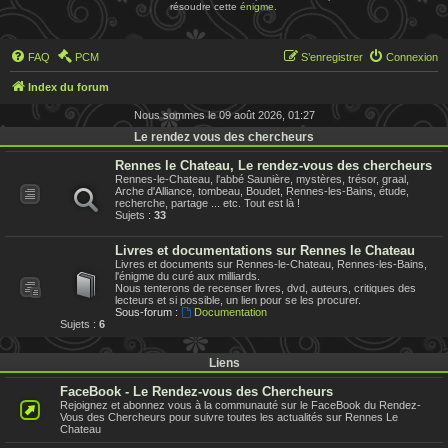
résoudre cette
énigme
.
FAQ
PCM
S’enregistrer
Connexion
Index du forum
Nous sommes le 09 août 2026, 01:27
Le rendez vous des chercheurs
Rennes le Chateau, Le rendez-vous des chercheurs
Rennes-le-Chateau, l'abbé Saunière, mystères, trésor, graal,
Arche d'Alliance, tombeau, Boudet, Rennes-les-Bains, étude,
recherche, partage ... etc. Tout est là !
Sujets :
33
Livres et documentations sur Rennes le Chateau
Livres et documents sur Rennes-le-Chateau, Rennes-les-Bains,
l'énigme du curé aux milliards.
Nous tenterons de recenser livres, dvd, auteurs, critiques des
lecteurs et si possible, un lien pour se les procurer.
Sous-forum :
Documentation
Sujets :
6
Liens
FaceBook - Le Rendez-vous des Chercheurs
Rejoignez et abonnez vous à la communauté sur le FaceBook du Rendez-
Vous des Chercheurs pour suivre toutes les actualités sur Rennes Le
Chateau