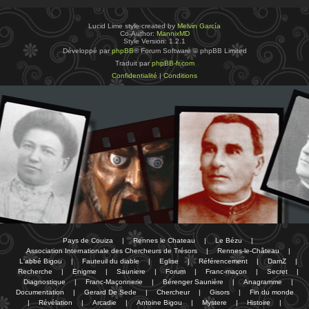
Lucid Lime style created by
Melvin García
Co-Author:
MannixMD
Style Version: 1.2.1
Développé par
phpBB
® Forum Software © phpBB Limited
Traduit par
phpBB-fr.com
Confidentialité
|
Conditions
Pays de Couiza
|
Rennes le Chateau
|
Le Bézu
|
Association Internationale des Chercheurs de Trésors
|
Rennes-le-Château
|
L'abbé Bigou
|
Fauteuil du diable
|
Eglise
|
Référencement
|
DamZ
|
Recherche
|
Enigme
|
Sauniere
|
Forum
|
Franc-maçon
|
Secret
|
Diagnostique
|
Franc-Maçonnerie
|
Bérenger Saunière
|
Anagramme
|
Documentation
|
Gerard De Sede
|
Chercheur
|
Gisors
|
Fin du monde
|
Révélation
|
Arcadie
|
Antoine Bigou
|
Mystere
|
Histoire
|