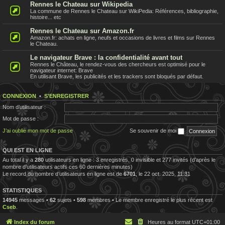
Rennes le Chateau sur Wikipedia
La commune de Rennes le Chateau sur WikiPedia: Références, bibliographie,
histoire... etc
Rennes le Chateau sur Amazon.fr
Amazon.fr: achats en ligne, neufs et occasions de livres et films sur Rennes
le Chateau.
Le navigateur Brave : la confidentialité avant tout
Rennes le Château, le rendez-vous des chercheurs est optimisé pour le
navigateur internet: Brave
En utilisant Brave, les publicités et les trackers sont bloqués par défaut.
CONNEXION
•
S’ENREGISTRER
Nom d’utilisateur :
Mot de passe :
J’ai oublié mon mot de passe
Se souvenir de moi
QUI EST EN LIGNE
Au total il y a
280
utilisateurs en ligne : 3 enregistrés, 0 invisible et 277 invités (d’après le
nombre d’utilisateurs actifs ces 60 dernières minutes)
Le record du nombre d’utilisateurs en ligne est de
6701
, le 22 oct. 2025, 11:31
STATISTIQUES
14945
messages •
62
sujets •
598
membres • Le membre enregistré le plus récent est
Cseb
.
Index du forum
Heures au format
UTC+01:00