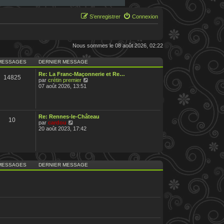
S’enregistrer
Connexion
Nous sommes le 08 août 2026, 02:22
MESSAGES
DERNIER MESSAGE
Re: La Franc-Maçonnerie et Re…
14825
V
par
crétin premier
o
07 août 2026, 13:51
i
r
l
e
d
Re: Rennes-le-Château
10
e
V
par
cardou
r
o
20 août 2023, 17:42
n
i
i
r
e
l
r
e
m
d
e
e
MESSAGES
DERNIER MESSAGE
s
r
s
n
a
i
g
e
e
r
m
e
s
s
a