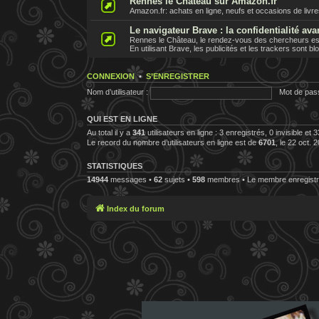
Rennes le Chateau sur Amazon.fr
Amazon.fr: achats en ligne, neufs et occasions de livr
Le navigateur Brave : la confidentialité ava
Rennes le Château, le rendez-vous des chercheurs est 
En utilisant Brave, les publicités et les trackers sont b
CONNEXION
•
S’ENREGISTRER
Nom d’utilisateur :
Mot de pas
QUI EST EN LIGNE
Au total il y a
341
utilisateurs en ligne : 3 enregistrés, 0 invisible et
Le record du nombre d’utilisateurs en ligne est de
6701
, le 22 oct. 
STATISTIQUES
14944
messages •
62
sujets •
598
membres • Le membre enregistré
Index du forum