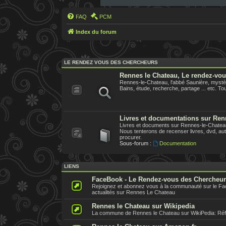
FAQ
PCM
Index du forum
LE RENDEZ VOUS DES CHERCHEURS
Rennes le Chateau, Le rendez-vo
Rennes-le-Chateau, l'abbé Saunière, mystèr
Bains, étude, recherche, partage ... etc. Tout
Livres et documentations sur Ren
Livres et documents sur Rennes-le-Chateau,
Nous tenterons de recenser livres, dvd, aute
procurer.
Sous-forum :
Documentation
LIENS
FaceBook - Le Rendez-vous des Chercheu
Rejoignez et abonnez vous à la communauté sur le F
actualités sur Rennes Le Chateau
Rennes le Chateau sur Wikipedia
La commune de Rennes le Chateau sur WikiPedia: Référe