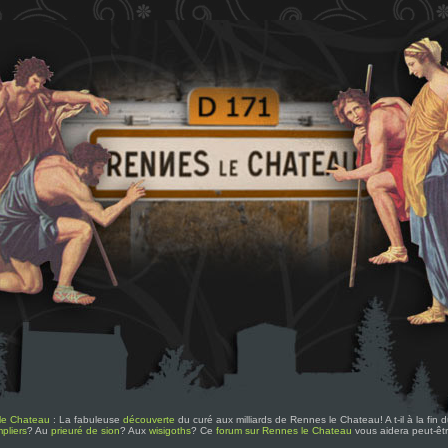
le Chateau
: La fabuleuse
découverte
du curé aux milliards de Rennes le Chateau! A t-il à la fin
pliers
? Au
prieuré de sion
? Aux
wisigoths
? Ce
forum sur Rennes le Chateau
vous aidera peut-êt