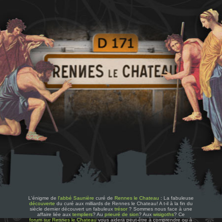
L'énigme de
l'abbé Saunière
curé de
Rennes le Chateau
: La fabuleuse
découverte
du curé aux milliards de Rennes le Chateau! A t-il à la fin du
siècle dernier découvert un fabuleux
trésor
? Sommes nous face à une
affaire liée aux
templiers
? Au
prieuré de sion
? Aux
wisigoths
? Ce
forum sur Rennes le Chateau
vous aidera peut-être à comprendre ou à