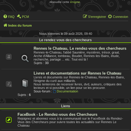
résoudre cette
énigme
.
FAQ
PCM
S’enregistrer
Connexion
Index du forum
Nous sommes le 09 août 2026, 09:40
Le rendez vous des chercheurs
Rennes le Chateau, Le rendez-vous des chercheurs
Rennes-le-Chateau, l'abbé Saunière, mystères, trésor, graal,
Arche d'Alliance, tombeau, Boudet, Rennes-les-Bains, étude,
recherche, partage ... etc. Tout est là !
Sujets :
33
Livres et documentations sur Rennes le Chateau
Livres et documents sur Rennes-le-Chateau, Rennes-les-Bains,
l'énigme du curé aux milliards.
Nous tenterons de recenser livres, dvd, auteurs, critiques des
lecteurs et si possible, un lien pour se les procurer.
Sous-forum :
Documentation
Sujets :
6
Liens
FaceBook - Le Rendez-vous des Chercheurs
Rejoignez et abonnez vous à la communauté sur le FaceBook du Rendez-
Vous des Chercheurs pour suivre toutes les actualités sur Rennes Le
Chateau