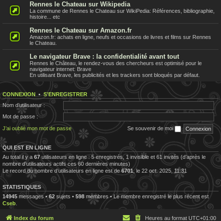
Rennes le Chateau sur Wikipedia
La commune de Rennes le Chateau sur WikiPedia: Références, bibliographie,
histoire... etc
Rennes le Chateau sur Amazon.fr
Amazon.fr: achats en ligne, neufs et occasions de livres et films sur Rennes
le Chateau.
Le navigateur Brave : la confidentialité avant tout
Rennes le Château, le rendez-vous des chercheurs est optimisé pour le
navigateur internet: Brave
En utilisant Brave, les publicités et les trackers sont bloqués par défaut.
CONNEXION
•
S’ENREGISTRER
Nom d’utilisateur :
Mot de passe :
J’ai oublié mon mot de passe
Se souvenir de moi
QUI EST EN LIGNE
Au total il y a
67
utilisateurs en ligne : 5 enregistrés, 1 invisible et 61 invités (d’après le
nombre d’utilisateurs actifs ces 60 dernières minutes)
Le record du nombre d’utilisateurs en ligne est de
6701
, le 22 oct. 2025, 11:31
STATISTIQUES
14945
messages •
62
sujets •
598
membres • Le membre enregistré le plus récent est
Cseb
.
Index du forum
Heures au format
UTC+01:00