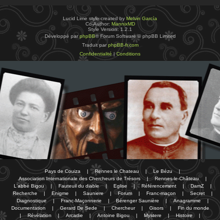
Lucid Lime style created by
Melvin García
Co-Author:
MannixMD
Style Version: 1.2.1
Développé par
phpBB
® Forum Software © phpBB Limited
Traduit par
phpBB-fr.com
Confidentialité
|
Conditions
Pays de Couiza
|
Rennes le Chateau
|
Le Bézu
|
Association Internationale des Chercheurs de Trésors
|
Rennes-le-Château
|
L'abbé Bigou
|
Fauteuil du diable
|
Eglise
|
Référencement
|
DamZ
|
Recherche
|
Enigme
|
Sauniere
|
Forum
|
Franc-maçon
|
Secret
|
Diagnostique
|
Franc-Maçonnerie
|
Bérenger Saunière
|
Anagramme
|
Documentation
|
Gerard De Sede
|
Chercheur
|
Gisors
|
Fin du monde
|
Révélation
|
Arcadie
|
Antoine Bigou
|
Mystere
|
Histoire
|