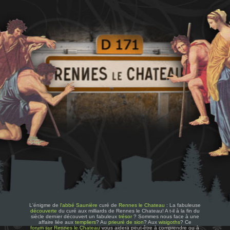
L'énigme de
l'abbé Saunière
curé de
Rennes le Chateau
: La fabuleuse
découverte
du curé aux milliards de Rennes le Chateau! A t-il à la fin du
siècle dernier découvert un fabuleux
trésor
? Sommes nous face à une
affaire liée aux
templiers
? Au
prieuré de sion
? Aux
wisigoths
? Ce
forum sur Rennes le Chateau
vous aidera peut-être à comprendre ou à