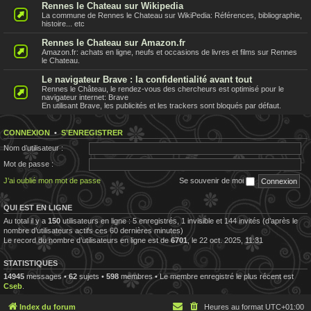
Rennes le Chateau sur Wikipedia
La commune de Rennes le Chateau sur WikiPedia: Références, bibliographie,
histoire... etc
Rennes le Chateau sur Amazon.fr
Amazon.fr: achats en ligne, neufs et occasions de livres et films sur Rennes
le Chateau.
Le navigateur Brave : la confidentialité avant tout
Rennes le Château, le rendez-vous des chercheurs est optimisé pour le
navigateur internet: Brave
En utilisant Brave, les publicités et les trackers sont bloqués par défaut.
CONNEXION
•
S’ENREGISTRER
Nom d’utilisateur :
Mot de passe :
J’ai oublié mon mot de passe
Se souvenir de moi
QUI EST EN LIGNE
Au total il y a
150
utilisateurs en ligne : 5 enregistrés, 1 invisible et 144 invités (d’après le
nombre d’utilisateurs actifs ces 60 dernières minutes)
Le record du nombre d’utilisateurs en ligne est de
6701
, le 22 oct. 2025, 11:31
STATISTIQUES
14945
messages •
62
sujets •
598
membres • Le membre enregistré le plus récent est
Cseb
.
Index du forum
Heures au format
UTC+01:00