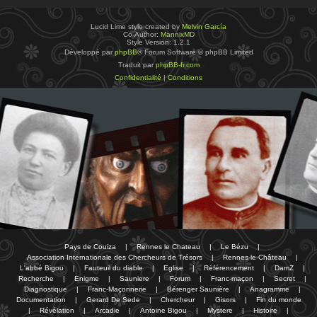
Lucid Lime style created by
Melvin García
Co-Author:
MannixMD
Style Version: 1.2.1
Développé par
phpBB
® Forum Software © phpBB Limited
Traduit par
phpBB-fr.com
Confidentialité
|
Conditions
Pays de Couiza
|
Rennes le Chateau
|
Le Bézu
|
Association Internationale des Chercheurs de Trésors
|
Rennes-le-Château
|
L'abbé Bigou
|
Fauteuil du diable
|
Eglise
|
Référencement
|
DamZ
|
Recherche
|
Enigme
|
Sauniere
|
Forum
|
Franc-maçon
|
Secret
|
Diagnostique
|
Franc-Maçonnerie
|
Bérenger Saunière
|
Anagramme
|
Documentation
|
Gerard De Sede
|
Chercheur
|
Gisors
|
Fin du monde
|
Révélation
|
Arcadie
|
Antoine Bigou
|
Mystere
|
Histoire
|