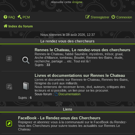
résoudre cette
énigme
.
FAQ
PCM
S’enregistrer
Connexion
Index du forum
Nous sommes le 08 août 2026, 12:37
Le rendez vous des chercheurs
Rennes le Chateau, Le rendez-vous des chercheurs
Rennes-le-Chateau, l'abbé Saunière, mystères, trésor, graal,
Arche d'Alliance, tombeau, Boudet, Rennes-les-Bains, étude,
recherche, partage ... etc. Tout est là !
Sujets :
33
Livres et documentations sur Rennes le Chateau
Livres et documents sur Rennes-le-Chateau, Rennes-les-Bains,
l'énigme du curé aux milliards.
Nous tenterons de recenser livres, dvd, auteurs, critiques des
lecteurs et si possible, un lien pour se les procurer.
Sous-forum :
Documentation
Sujets :
6
Liens
FaceBook - Le Rendez-vous des Chercheurs
Rejoignez et abonnez vous à la communauté sur le FaceBook du Rendez-
Vous des Chercheurs pour suivre toutes les actualités sur Rennes Le
Chateau