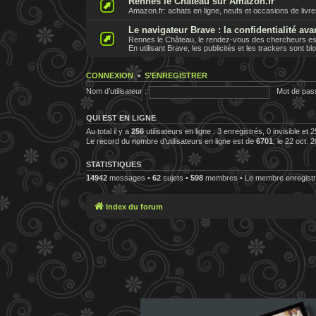
Rennes le Chateau sur Amazon.fr
Amazon.fr: achats en ligne, neufs et occasions de livr
Le navigateur Brave : la confidentialité ava
Rennes le Château, le rendez-vous des chercheurs est 
En utilisant Brave, les publicités et les trackers sont b
CONNEXION
•
S’ENREGISTRER
Nom d’utilisateur :
Mot de pas
QUI EST EN LIGNE
Au total il y a
256
utilisateurs en ligne : 3 enregistrés, 0 invisible et
Le record du nombre d’utilisateurs en ligne est de
6701
, le 22 oct. 
STATISTIQUES
14942
messages •
62
sujets •
598
membres • Le membre enregistré
Index du forum