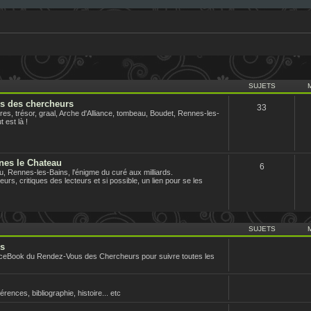
SUJETS
us des chercheurs
33
es, trésor, graal, Arche d'Alliance, tombeau, Boudet, Rennes-les-
 est là !
nes le Chateau
6
 Rennes-les-Bains, l'énigme du curé aux milliards.
urs, critiques des lecteurs et si possible, un lien pour se les
SUJETS
rs
aceBook du Rendez-Vous des Chercheurs pour suivre toutes les
nces, bibliographie, histoire... etc