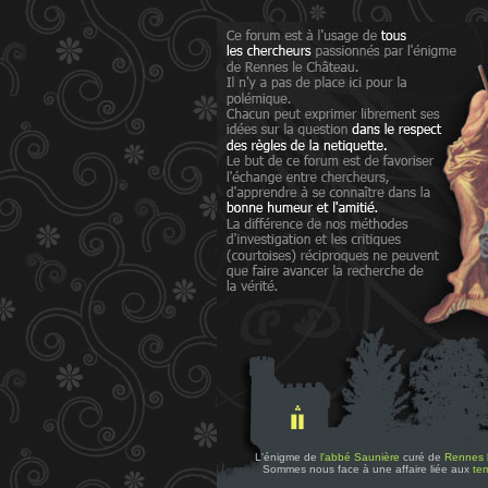
L'énigme de
l'abbé Saunière
curé de
Rennes 
Sommes nous face à une affaire liée aux
tem