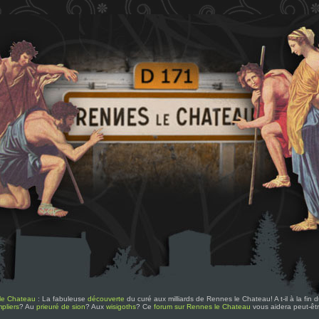
le Chateau
: La fabuleuse
découverte
du curé aux milliards de Rennes le Chateau! A t-il à la fin
pliers
? Au
prieuré de sion
? Aux
wisigoths
? Ce
forum sur Rennes le Chateau
vous aidera peut-êt