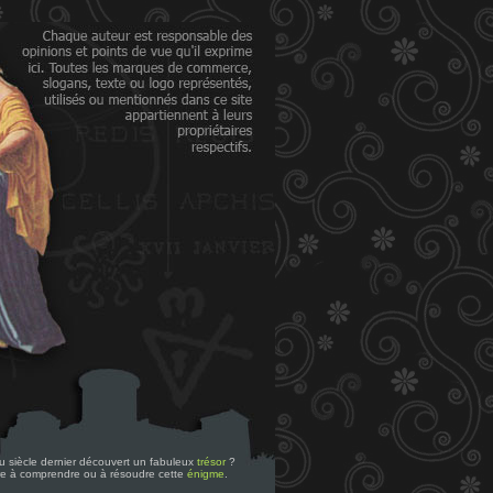
 du siècle dernier découvert un fabuleux
trésor
?
re à comprendre ou à résoudre cette
énigme
.