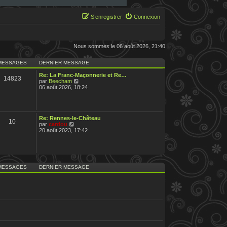
S’enregistrer
Connexion
Nous sommes le 06 août 2026, 21:40
MESSAGES
DERNIER MESSAGE
Re: La Franc-Maçonnerie et Re…
14823
V
par
Beecham
o
06 août 2026, 18:24
i
r
l
e
d
Re: Rennes-le-Château
10
e
V
par
cardou
r
o
20 août 2023, 17:42
n
i
i
r
e
l
r
e
m
d
e
e
MESSAGES
DERNIER MESSAGE
s
r
s
n
a
i
g
e
e
r
m
e
s
s
a