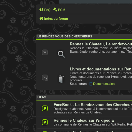
FAQ
PCM
Index du forum
LE RENDEZ VOUS DES CHERCHEURS
Rennes le Chateau, Le rendez-vo
Rennes-le-Chateau, l'abbé Saunière, mystèr
Bains, étude, recherche, partage ... etc. Tout
Livres et documentations sur Ren
Livres et documents sur Rennes-le-Chateau,
Nous tenterons de recenser livres, dvd, aute
procurer.
Sous-forum :
Documentation
LIENS
FaceBook - Le Rendez-vous des Chercheu
Rejoignez et abonnez vous à la communauté sur le F
actualités sur Rennes Le Chateau
Rennes le Chateau sur Wikipedia
La commune de Rennes le Chateau sur WikiPedia: Référe