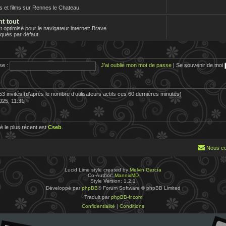
es et films sur Rennes le Chateau.
nt tout
optimisé pour le navigateur internet: Brave
loqués par défaut.
se :
J’ai oublié mon mot de passe
|
Se souvenir de moi
 253 invités (d’après le nombre d’utilisateurs actifs ces 60 dernières minutes)
2025, 11:31
 le plus récent est
Cseb
.
Nous co
Lucid Lime style created by
Melvin García
Co-Author:
MannixMD
Style Version: 1.2.1
Développé par
phpBB
® Forum Software © phpBB Limited
Traduit par
phpBB-fr.com
Confidentialité
|
Conditions