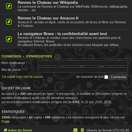
Rennes le Chateau sur Wikipedia
La commune de Rennes le Chateau sur WikiPedia: Références, bibliographie,
histoire... etc
Rennes le Chateau sur Amazon.fr
Amazon.fr: achats en ligne, neufs et occasions de livres et films sur Rennes
le Chateau.
Le navigateur Brave : la confidentialité avant tout
Rennes le Château, le rendez-vous des chercheurs est optimisé pour le
navigateur internet: Brave
En utilisant Brave, les publicités et les trackers sont bloqués par défaut.
CONNEXION
•
S’ENREGISTRER
Nom d’utilisateur :
Mot de passe :
J’ai oublié mon mot de passe
Se souvenir de moi
QUI EST EN LIGNE
Au total il y a
260
utilisateurs en ligne : 4 enregistrés, 0 invisible et 256 invités (d’après le
nombre d’utilisateurs actifs ces 60 dernières minutes)
Le record du nombre d’utilisateurs en ligne est de
6701
, le 22 oct. 2025, 11:31
STATISTIQUES
14945
messages •
62
sujets •
598
membres • Le membre enregistré le plus récent est
Cseb
.
Index du forum
Heures au format
UTC+01:00