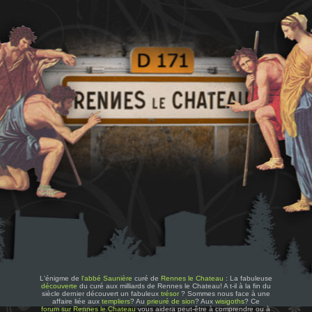
L'énigme de
l'abbé Saunière
curé de
Rennes le Chateau
: La fabuleuse
découverte
du curé aux milliards de Rennes le Chateau! A t-il à la fin du
siècle dernier découvert un fabuleux
trésor
? Sommes nous face à une
affaire liée aux
templiers
? Au
prieuré de sion
? Aux
wisigoths
? Ce
forum sur Rennes le Chateau
vous aidera peut-être à comprendre ou à