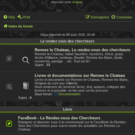
résoudre cette
énigme
.
FAQ
PCM
S’enregistrer
Connexion
Index du forum
Nous sommes le 09 août 2026, 00:48
Le rendez vous des chercheurs
Rennes le Chateau, Le rendez-vous des chercheurs
Rennes-le-Chateau, l'abbé Saunière, mystères, trésor, graal,
Arche d'Alliance, tombeau, Boudet, Rennes-les-Bains, étude,
recherche, partage ... etc. Tout est là !
Sujets :
33
Livres et documentations sur Rennes le Chateau
Livres et documents sur Rennes-le-Chateau, Rennes-les-Bains,
l'énigme du curé aux milliards.
Nous tenterons de recenser livres, dvd, auteurs, critiques des
lecteurs et si possible, un lien pour se les procurer.
Sous-forum :
Documentation
Sujets :
6
Liens
FaceBook - Le Rendez-vous des Chercheurs
Rejoignez et abonnez vous à la communauté sur le FaceBook du Rendez-
Vous des Chercheurs pour suivre toutes les actualités sur Rennes Le
Chateau