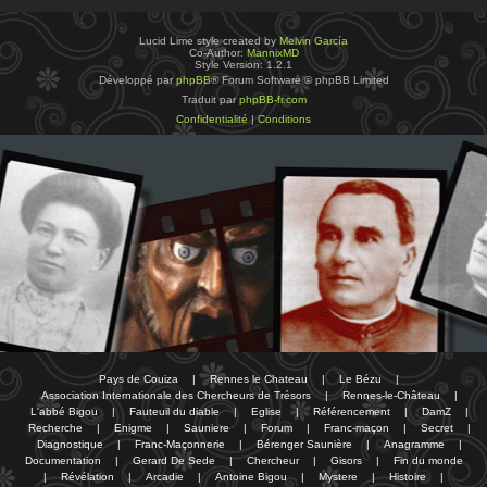
Lucid Lime style created by
Melvin García
Co-Author:
MannixMD
Style Version: 1.2.1
Développé par
phpBB
® Forum Software © phpBB Limited
Traduit par
phpBB-fr.com
Confidentialité
|
Conditions
Pays de Couiza
|
Rennes le Chateau
|
Le Bézu
|
Association Internationale des Chercheurs de Trésors
|
Rennes-le-Château
|
L'abbé Bigou
|
Fauteuil du diable
|
Eglise
|
Référencement
|
DamZ
|
Recherche
|
Enigme
|
Sauniere
|
Forum
|
Franc-maçon
|
Secret
|
Diagnostique
|
Franc-Maçonnerie
|
Bérenger Saunière
|
Anagramme
|
Documentation
|
Gerard De Sede
|
Chercheur
|
Gisors
|
Fin du monde
|
Révélation
|
Arcadie
|
Antoine Bigou
|
Mystere
|
Histoire
|