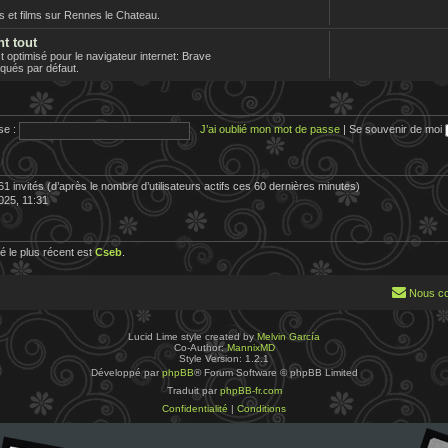
es et films sur Rennes le Chateau.
nt tout
optimisé pour le navigateur internet: Brave
loqués par défaut.
se :
J’ai oublié mon mot de passe
|
Se souvenir de moi
 261 invités (d’après le nombre d’utilisateurs actifs ces 60 dernières minutes)
2025, 11:31
 le plus récent est
Cseb
.
Nous co
Lucid Lime style created by
Melvin García
Co-Author:
MannixMD
Style Version: 1.2.1
Développé par
phpBB
® Forum Software © phpBB Limited
Traduit par
phpBB-fr.com
Confidentialité
|
Conditions