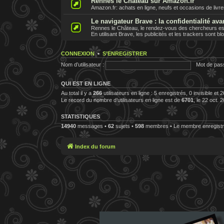
Rennes le Chateau sur Amazon.fr
Amazon.fr: achats en ligne, neufs et occasions de livr
Le navigateur Brave : la confidentialité ava
Rennes le Château, le rendez-vous des chercheurs est 
En utilisant Brave, les publicités et les trackers sont b
CONNEXION
•
S’ENREGISTRER
Nom d’utilisateur :
Mot de pas
QUI EST EN LIGNE
Au total il y a
266
utilisateurs en ligne : 5 enregistrés, 0 invisible et
Le record du nombre d’utilisateurs en ligne est de
6701
, le 22 oct. 
STATISTIQUES
14940
messages •
62
sujets •
598
membres • Le membre enregistré
Index du forum