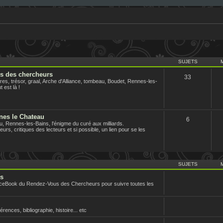
SUJETS
us des chercheurs
33
es, trésor, graal, Arche d'Alliance, tombeau, Boudet, Rennes-les-
 est là !
nes le Chateau
6
 Rennes-les-Bains, l'énigme du curé aux milliards.
urs, critiques des lecteurs et si possible, un lien pour se les
SUJETS
rs
aceBook du Rendez-Vous des Chercheurs pour suivre toutes les
nces, bibliographie, histoire... etc