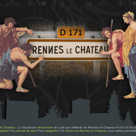
le Chateau
: La fabuleuse
découverte
du curé aux milliards de Rennes le Chateau! A t-il à la fin
pliers
? Au
prieuré de sion
? Aux
wisigoths
? Ce
forum sur Rennes le Chateau
vous aidera peut-êt