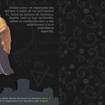
 du siècle dernier découvert un fabuleux
trésor
?
re à comprendre ou à résoudre cette
énigme
.