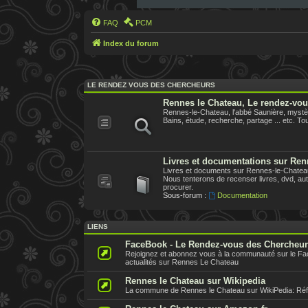
FAQ
PCM
Index du forum
LE RENDEZ VOUS DES CHERCHEURS
Rennes le Chateau, Le rendez-vo
Rennes-le-Chateau, l'abbé Saunière, mystèr
Bains, étude, recherche, partage ... etc. Tout
Livres et documentations sur Ren
Livres et documents sur Rennes-le-Chateau,
Nous tenterons de recenser livres, dvd, aute
procurer.
Sous-forum :
Documentation
LIENS
FaceBook - Le Rendez-vous des Chercheu
Rejoignez et abonnez vous à la communauté sur le F
actualités sur Rennes Le Chateau
Rennes le Chateau sur Wikipedia
La commune de Rennes le Chateau sur WikiPedia: Référe