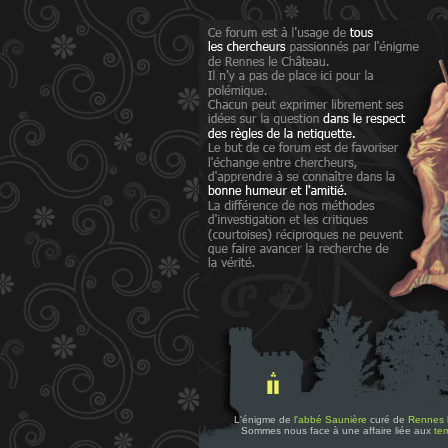
L'énigme de
l'abbé Saunière
curé de
Rennes 
Sommes nous face à une affaire liée aux
tem