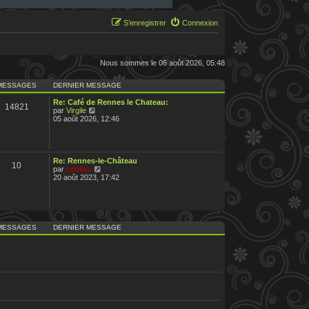
S’enregistrer
Connexion
Nous sommes le 06 août 2026, 05:48
MESSAGES
DERNIER MESSAGE
Re: Café de Rennes le Chateau:
14821
V
par
Virgile
o
05 août 2026, 12:46
i
r
l
e
d
Re: Rennes-le-Château
10
e
V
par
cardou
r
o
20 août 2023, 17:42
n
i
i
r
e
l
r
e
m
d
e
e
MESSAGES
DERNIER MESSAGE
s
r
s
n
a
i
g
e
e
r
m
e
s
s
a