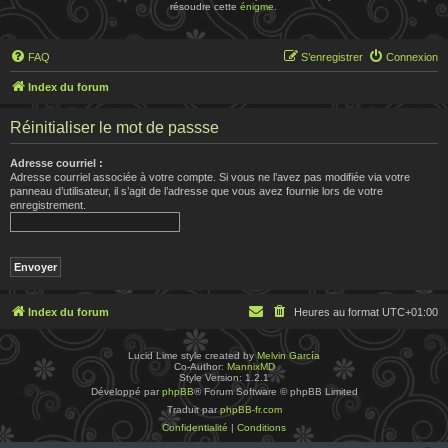
résoudre cette
énigme
.
FAQ
S’enregistrer
Connexion
Index du forum
Réinitialiser le mot de passse
Adresse courriel :
Adresse courriel associée à votre compte. Si vous ne l’avez pas modifiée via votre
panneau d’utilisateur, il s’agit de l’adresse que vous avez fournie lors de votre
enregistrement.
Index du forum
Heures au format
UTC+01:00
Lucid Lime style created by
Melvin García
Co-Author:
MannixMD
Style Version: 1.2.1
Développé par
phpBB
® Forum Software © phpBB Limited
Traduit par
phpBB-fr.com
Confidentialité
|
Conditions