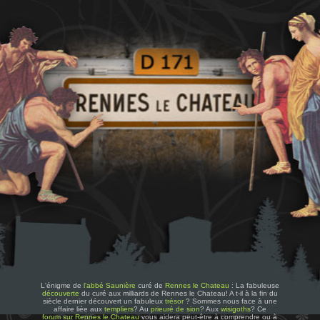
L'énigme de
l'abbé Saunière
curé de
Rennes le Chateau
: La fabuleuse
découverte
du curé aux milliards de Rennes le Chateau! A t-il à la fin du
siècle dernier découvert un fabuleux
trésor
? Sommes nous face à une
affaire liée aux
templiers
? Au
prieuré de sion
? Aux
wisigoths
? Ce
forum sur Rennes le Chateau
vous aidera peut-être à comprendre ou à