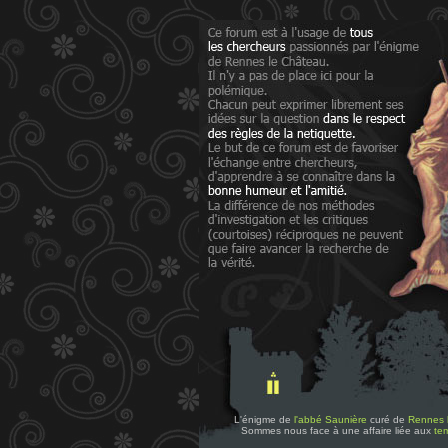
L'énigme de
l'abbé Saunière
curé de
Rennes 
Sommes nous face à une affaire liée aux
tem