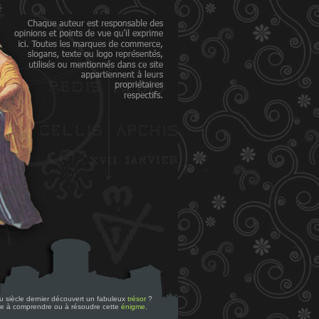
 du siècle dernier découvert un fabuleux
trésor
?
re à comprendre ou à résoudre cette
énigme
.