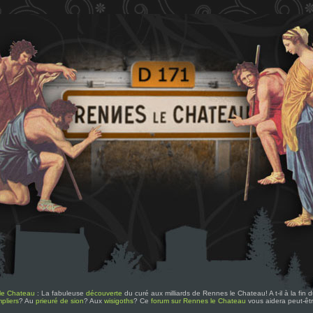
le Chateau
: La fabuleuse
découverte
du curé aux milliards de Rennes le Chateau! A t-il à la fin
pliers
? Au
prieuré de sion
? Aux
wisigoths
? Ce
forum sur Rennes le Chateau
vous aidera peut-êt