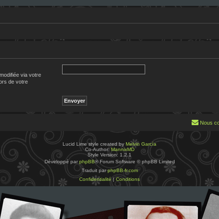
modifiée via votre
lors de votre
Nous co
Lucid Lime style created by
Melvin García
Co-Author:
MannixMD
Style Version: 1.2.1
Développé par
phpBB
® Forum Software © phpBB Limited
Traduit par
phpBB-fr.com
Confidentialité
|
Conditions