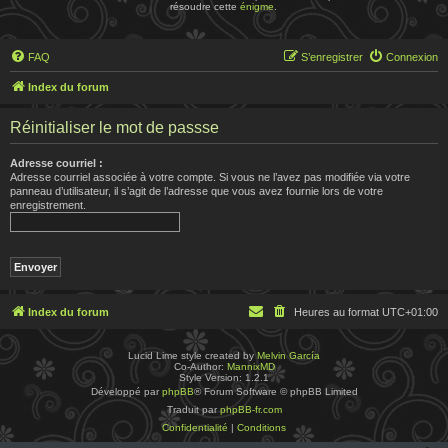
résoudre cette
énigme
.
FAQ
S’enregistrer
Connexion
Index du forum
Réinitialiser le mot de passse
Adresse courriel :
Adresse courriel associée à votre compte. Si vous ne l’avez pas modifiée via votre
panneau d’utilisateur, il s’agit de l’adresse que vous avez fournie lors de votre
enregistrement.
Index du forum
Heures au format
UTC+01:00
Lucid Lime style created by
Melvin García
Co-Author:
MannixMD
Style Version: 1.2.1
Développé par
phpBB
® Forum Software © phpBB Limited
Traduit par
phpBB-fr.com
Confidentialité
|
Conditions