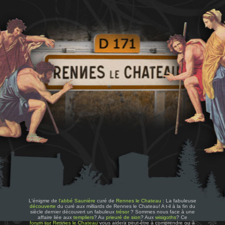
L'énigme de
l'abbé Saunière
curé de
Rennes le Chateau
: La fabuleuse
découverte
du curé aux milliards de Rennes le Chateau! A t-il à la fin du
siècle dernier découvert un fabuleux
trésor
? Sommes nous face à une
affaire liée aux
templiers
? Au
prieuré de sion
? Aux
wisigoths
? Ce
forum sur Rennes le Chateau
vous aidera peut-être à comprendre ou à