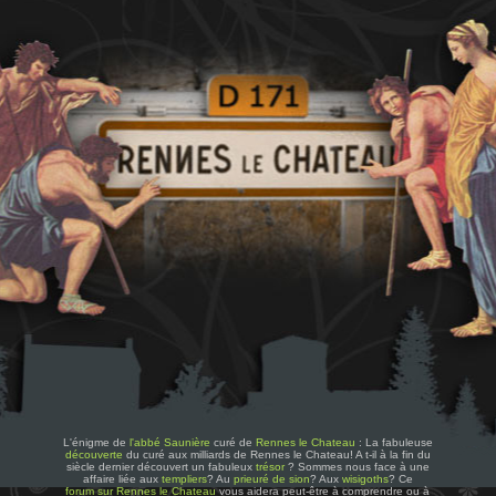
L'énigme de
l'abbé Saunière
curé de
Rennes le Chateau
: La fabuleuse
découverte
du curé aux milliards de Rennes le Chateau! A t-il à la fin du
siècle dernier découvert un fabuleux
trésor
? Sommes nous face à une
affaire liée aux
templiers
? Au
prieuré de sion
? Aux
wisigoths
? Ce
forum sur Rennes le Chateau
vous aidera peut-être à comprendre ou à