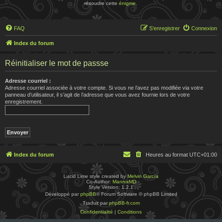
résoudre cette
énigme
.
FAQ
S’enregistrer
Connexion
Index du forum
Réinitialiser le mot de passse
Adresse courriel :
Adresse courriel associée à votre compte. Si vous ne l’avez pas modifiée via votre
panneau d’utilisateur, il s’agit de l’adresse que vous avez fournie lors de votre
enregistrement.
Index du forum
Heures au format
UTC+01:00
Lucid Lime style created by
Melvin García
Co-Author:
MannixMD
Style Version: 1.2.1
Développé par
phpBB
® Forum Software © phpBB Limited
Traduit par
phpBB-fr.com
Confidentialité
|
Conditions