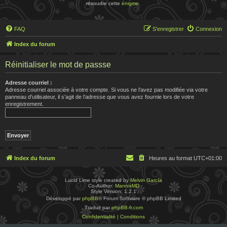
résoudre cette
énigme
.
FAQ
S’enregistrer
Connexion
Index du forum
Réinitialiser le mot de passse
Adresse courriel :
Adresse courriel associée à votre compte. Si vous ne l’avez pas modifiée via votre
panneau d’utilisateur, il s’agit de l’adresse que vous avez fournie lors de votre
enregistrement.
Index du forum
Heures au format
UTC+01:00
Lucid Lime style created by
Melvin García
Co-Author:
MannixMD
Style Version: 1.2.1
Développé par
phpBB
® Forum Software © phpBB Limited
Traduit par
phpBB-fr.com
Confidentialité
|
Conditions