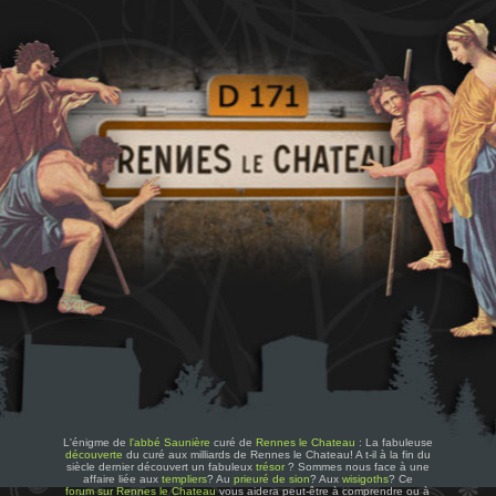
L'énigme de
l'abbé Saunière
curé de
Rennes le Chateau
: La fabuleuse
découverte
du curé aux milliards de Rennes le Chateau! A t-il à la fin du
siècle dernier découvert un fabuleux
trésor
? Sommes nous face à une
affaire liée aux
templiers
? Au
prieuré de sion
? Aux
wisigoths
? Ce
forum sur Rennes le Chateau
vous aidera peut-être à comprendre ou à