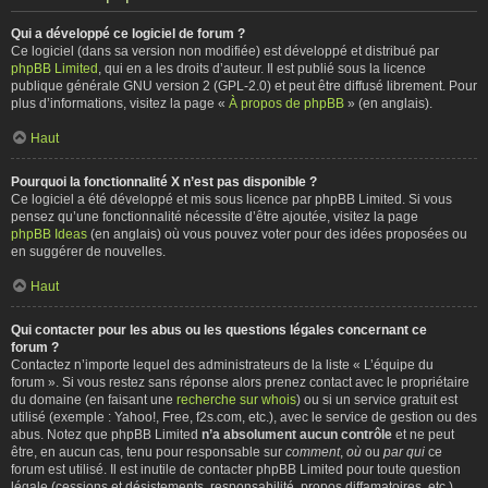
Qui a développé ce logiciel de forum ?
Ce logiciel (dans sa version non modifiée) est développé et distribué par
phpBB Limited
, qui en a les droits d’auteur. Il est publié sous la licence
publique générale GNU version 2 (GPL-2.0) et peut être diffusé librement. Pour
plus d’informations, visitez la page «
À propos de phpBB
» (en anglais).
Haut
Pourquoi la fonctionnalité X n’est pas disponible ?
Ce logiciel a été développé et mis sous licence par phpBB Limited. Si vous
pensez qu’une fonctionnalité nécessite d’être ajoutée, visitez la page
phpBB Ideas
(en anglais) où vous pouvez voter pour des idées proposées ou
en suggérer de nouvelles.
Haut
Qui contacter pour les abus ou les questions légales concernant ce
forum ?
Contactez n’importe lequel des administrateurs de la liste « L’équipe du
forum ». Si vous restez sans réponse alors prenez contact avec le propriétaire
du domaine (en faisant une
recherche sur whois
) ou si un service gratuit est
utilisé (exemple : Yahoo!, Free, f2s.com, etc.), avec le service de gestion ou des
abus. Notez que phpBB Limited
n’a absolument aucun contrôle
et ne peut
être, en aucun cas, tenu pour responsable sur
comment
,
où
ou
par qui
ce
forum est utilisé. Il est inutile de contacter phpBB Limited pour toute question
légale (cessions et désistements, responsabilité, propos diffamatoires, etc.)