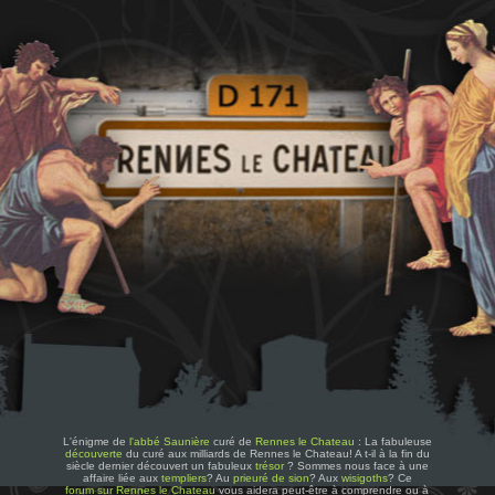
L'énigme de
l'abbé Saunière
curé de
Rennes le Chateau
: La fabuleuse
découverte
du curé aux milliards de Rennes le Chateau! A t-il à la fin du
siècle dernier découvert un fabuleux
trésor
? Sommes nous face à une
affaire liée aux
templiers
? Au
prieuré de sion
? Aux
wisigoths
? Ce
forum sur Rennes le Chateau
vous aidera peut-être à comprendre ou à