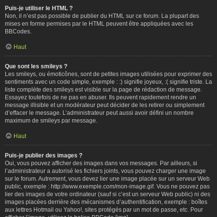
Puis-je utiliser le HTML ?
Non, il n’est pas possible de publier du HTML sur ce forum. La plupart des
mises en forme permises par le HTML peuvent être appliquées avec les
BBCodes.
Haut
Que sont les smileys ?
Les smileys, ou émoticônes, sont de petites images utilisées pour exprimer des
sentiments avec un code simple, exemple : :) signifie joyeux, :( signifie triste. La
liste complète des smileys est visible sur la page de rédaction de message.
Essayez toutefois de ne pas en abuser. Ils peuvent rapidement rendre un
message illisible et un modérateur peut décider de les retirer ou simplement
d’effacer le message. L’administrateur peut aussi avoir défini un nombre
maximum de smileys par message.
Haut
Puis-je publier des images ?
Oui, vous pouvez afficher des images dans vos messages. Par ailleurs, si
l’administrateur a autorisé les fichiers joints, vous pouvez charger une image
sur le forum. Autrement, vous devez lier une image placée sur un serveur Web
public, exemple : http://www.exemple.com/mon-image.gif. Vous ne pouvez pas
lier des images de votre ordinateur (sauf si c’est un serveur Web public) ni des
images placées derrière des mécanismes d’authentification, exemple : boîtes
aux lettres Hotmail ou Yahoo!, sites protégés par un mot de passe, etc. Pour