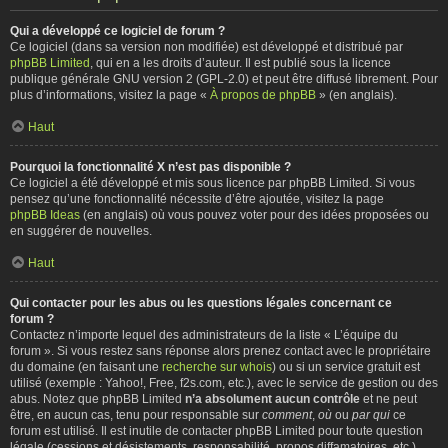
Qui a développé ce logiciel de forum ?
Ce logiciel (dans sa version non modifiée) est développé et distribué par
phpBB Limited
, qui en a les droits d’auteur. Il est publié sous la licence
publique générale GNU version 2 (GPL-2.0) et peut être diffusé librement. Pour
plus d’informations, visitez la page «
À propos de phpBB
» (en anglais).
Haut
Pourquoi la fonctionnalité X n’est pas disponible ?
Ce logiciel a été développé et mis sous licence par phpBB Limited. Si vous
pensez qu’une fonctionnalité nécessite d’être ajoutée, visitez la page
phpBB Ideas
(en anglais) où vous pouvez voter pour des idées proposées ou
en suggérer de nouvelles.
Haut
Qui contacter pour les abus ou les questions légales concernant ce
forum ?
Contactez n’importe lequel des administrateurs de la liste « L’équipe du
forum ». Si vous restez sans réponse alors prenez contact avec le propriétaire
du domaine (en faisant une
recherche sur whois
) ou si un service gratuit est
utilisé (exemple : Yahoo!, Free, f2s.com, etc.), avec le service de gestion ou des
abus. Notez que phpBB Limited
n’a absolument aucun contrôle
et ne peut
être, en aucun cas, tenu pour responsable sur
comment
,
où
ou
par qui
ce
forum est utilisé. Il est inutile de contacter phpBB Limited pour toute question
légale (cessions et désistements, responsabilité, propos diffamatoires, etc.)