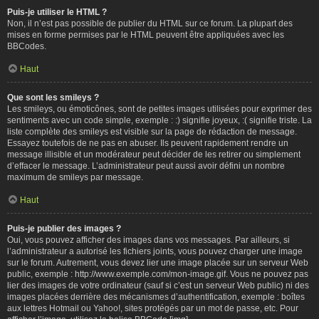
Puis-je utiliser le HTML ?
Non, il n’est pas possible de publier du HTML sur ce forum. La plupart des
mises en forme permises par le HTML peuvent être appliquées avec les
BBCodes.
Haut
Que sont les smileys ?
Les smileys, ou émoticônes, sont de petites images utilisées pour exprimer des
sentiments avec un code simple, exemple : :) signifie joyeux, :( signifie triste. La
liste complète des smileys est visible sur la page de rédaction de message.
Essayez toutefois de ne pas en abuser. Ils peuvent rapidement rendre un
message illisible et un modérateur peut décider de les retirer ou simplement
d’effacer le message. L’administrateur peut aussi avoir défini un nombre
maximum de smileys par message.
Haut
Puis-je publier des images ?
Oui, vous pouvez afficher des images dans vos messages. Par ailleurs, si
l’administrateur a autorisé les fichiers joints, vous pouvez charger une image
sur le forum. Autrement, vous devez lier une image placée sur un serveur Web
public, exemple : http://www.exemple.com/mon-image.gif. Vous ne pouvez pas
lier des images de votre ordinateur (sauf si c’est un serveur Web public) ni des
images placées derrière des mécanismes d’authentification, exemple : boîtes
aux lettres Hotmail ou Yahoo!, sites protégés par un mot de passe, etc. Pour