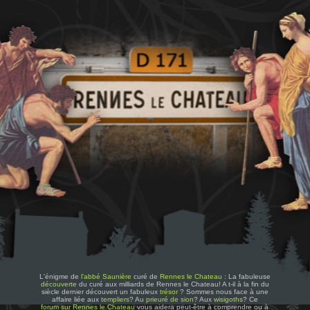
L'énigme de
l'abbé Saunière
curé de
Rennes le Chateau
: La fabuleuse
découverte
du curé aux milliards de Rennes le Chateau! A t-il à la fin du
siècle dernier découvert un fabuleux
trésor
? Sommes nous face à une
affaire liée aux
templiers
? Au
prieuré de sion
? Aux
wisigoths
? Ce
forum sur Rennes le Chateau
vous aidera peut-être à comprendre ou à