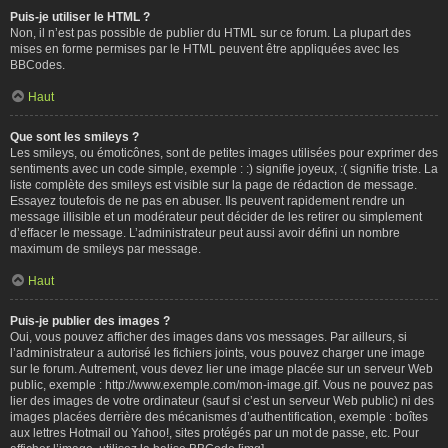
Puis-je utiliser le HTML ?
Non, il n’est pas possible de publier du HTML sur ce forum. La plupart des
mises en forme permises par le HTML peuvent être appliquées avec les
BBCodes.
Haut
Que sont les smileys ?
Les smileys, ou émoticônes, sont de petites images utilisées pour exprimer des
sentiments avec un code simple, exemple : :) signifie joyeux, :( signifie triste. La
liste complète des smileys est visible sur la page de rédaction de message.
Essayez toutefois de ne pas en abuser. Ils peuvent rapidement rendre un
message illisible et un modérateur peut décider de les retirer ou simplement
d’effacer le message. L’administrateur peut aussi avoir défini un nombre
maximum de smileys par message.
Haut
Puis-je publier des images ?
Oui, vous pouvez afficher des images dans vos messages. Par ailleurs, si
l’administrateur a autorisé les fichiers joints, vous pouvez charger une image
sur le forum. Autrement, vous devez lier une image placée sur un serveur Web
public, exemple : http://www.exemple.com/mon-image.gif. Vous ne pouvez pas
lier des images de votre ordinateur (sauf si c’est un serveur Web public) ni des
images placées derrière des mécanismes d’authentification, exemple : boîtes
aux lettres Hotmail ou Yahoo!, sites protégés par un mot de passe, etc. Pour