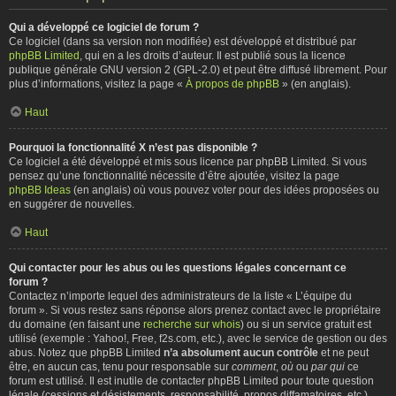
Qui a développé ce logiciel de forum ?
Ce logiciel (dans sa version non modifiée) est développé et distribué par
phpBB Limited
, qui en a les droits d’auteur. Il est publié sous la licence
publique générale GNU version 2 (GPL-2.0) et peut être diffusé librement. Pour
plus d’informations, visitez la page «
À propos de phpBB
» (en anglais).
Haut
Pourquoi la fonctionnalité X n’est pas disponible ?
Ce logiciel a été développé et mis sous licence par phpBB Limited. Si vous
pensez qu’une fonctionnalité nécessite d’être ajoutée, visitez la page
phpBB Ideas
(en anglais) où vous pouvez voter pour des idées proposées ou
en suggérer de nouvelles.
Haut
Qui contacter pour les abus ou les questions légales concernant ce
forum ?
Contactez n’importe lequel des administrateurs de la liste « L’équipe du
forum ». Si vous restez sans réponse alors prenez contact avec le propriétaire
du domaine (en faisant une
recherche sur whois
) ou si un service gratuit est
utilisé (exemple : Yahoo!, Free, f2s.com, etc.), avec le service de gestion ou des
abus. Notez que phpBB Limited
n’a absolument aucun contrôle
et ne peut
être, en aucun cas, tenu pour responsable sur
comment
,
où
ou
par qui
ce
forum est utilisé. Il est inutile de contacter phpBB Limited pour toute question
légale (cessions et désistements, responsabilité, propos diffamatoires, etc.)