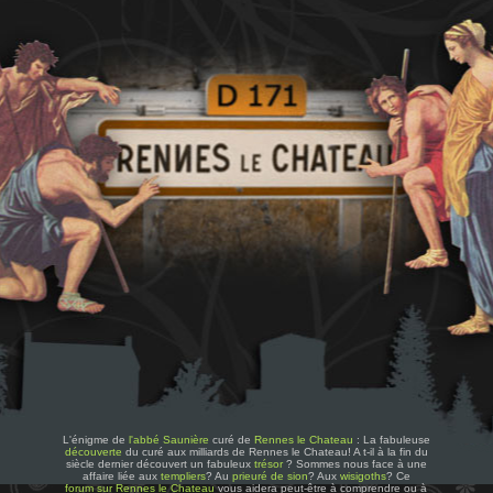
L'énigme de
l'abbé Saunière
curé de
Rennes le Chateau
: La fabuleuse
découverte
du curé aux milliards de Rennes le Chateau! A t-il à la fin du
siècle dernier découvert un fabuleux
trésor
? Sommes nous face à une
affaire liée aux
templiers
? Au
prieuré de sion
? Aux
wisigoths
? Ce
forum sur Rennes le Chateau
vous aidera peut-être à comprendre ou à