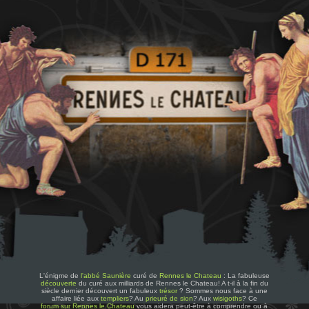
L'énigme de
l'abbé Saunière
curé de
Rennes le Chateau
: La fabuleuse
découverte
du curé aux milliards de Rennes le Chateau! A t-il à la fin du
siècle dernier découvert un fabuleux
trésor
? Sommes nous face à une
affaire liée aux
templiers
? Au
prieuré de sion
? Aux
wisigoths
? Ce
forum sur Rennes le Chateau
vous aidera peut-être à comprendre ou à