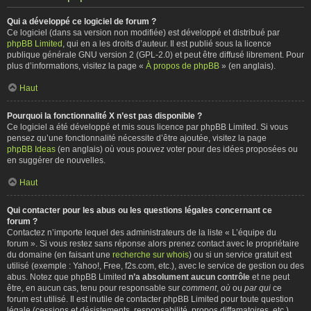
Qui a développé ce logiciel de forum ?
Ce logiciel (dans sa version non modifiée) est développé et distribué par
phpBB Limited
, qui en a les droits d’auteur. Il est publié sous la licence
publique générale GNU version 2 (GPL-2.0) et peut être diffusé librement. Pour
plus d’informations, visitez la page «
À propos de phpBB
» (en anglais).
Haut
Pourquoi la fonctionnalité X n’est pas disponible ?
Ce logiciel a été développé et mis sous licence par phpBB Limited. Si vous
pensez qu’une fonctionnalité nécessite d’être ajoutée, visitez la page
phpBB Ideas
(en anglais) où vous pouvez voter pour des idées proposées ou
en suggérer de nouvelles.
Haut
Qui contacter pour les abus ou les questions légales concernant ce
forum ?
Contactez n’importe lequel des administrateurs de la liste « L’équipe du
forum ». Si vous restez sans réponse alors prenez contact avec le propriétaire
du domaine (en faisant une
recherche sur whois
) ou si un service gratuit est
utilisé (exemple : Yahoo!, Free, f2s.com, etc.), avec le service de gestion ou des
abus. Notez que phpBB Limited
n’a absolument aucun contrôle
et ne peut
être, en aucun cas, tenu pour responsable sur
comment
,
où
ou
par qui
ce
forum est utilisé. Il est inutile de contacter phpBB Limited pour toute question
légale (cessions et désistements, responsabilité, propos diffamatoires, etc.)