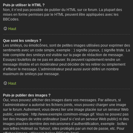
Puis-je utiliser le HTML ?
Non, il n’est pas possible de publier du HTML sur ce forum. La plupart des
mises en forme permises par le HTML peuvent être appliquées avec les
BBCodes.
Haut
Que sont les smileys ?
Les smileys, ou émoticônes, sont de petites images utilisées pour exprimer des
sentiments avec un code simple, exemple : :) signifie joyeux, :( signifie triste. La
liste complète des smileys est visible sur la page de rédaction de message.
Essayez toutefois de ne pas en abuser. Ils peuvent rapidement rendre un
message illisible et un modérateur peut décider de les retirer ou simplement
d’effacer le message. L’administrateur peut aussi avoir défini un nombre
maximum de smileys par message.
Haut
Puis-je publier des images ?
Oui, vous pouvez afficher des images dans vos messages. Par ailleurs, si
l’administrateur a autorisé les fichiers joints, vous pouvez charger une image
sur le forum. Autrement, vous devez lier une image placée sur un serveur Web
public, exemple : http://www.exemple.com/mon-image.gif. Vous ne pouvez pas
lier des images de votre ordinateur (sauf si c’est un serveur Web public) ni des
images placées derrière des mécanismes d’authentification, exemple : boîtes
aux lettres Hotmail ou Yahoo!, sites protégés par un mot de passe, etc. Pour