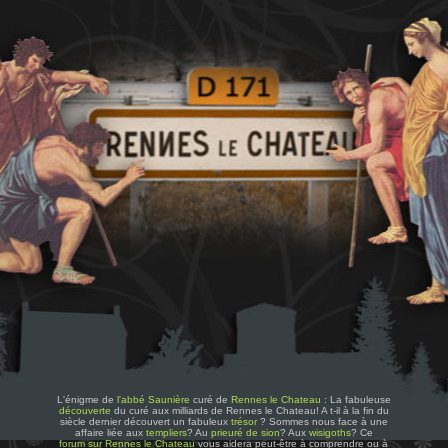
L'énigme de
l'abbé Saunière
curé de
Rennes le Chateau
: La fabuleuse
découverte
du curé aux milliards de Rennes le Chateau! A t-il à la fin du
siècle dernier découvert un fabuleux
trésor
? Sommes nous face à une
affaire liée aux
templiers
? Au
prieuré de sion
? Aux
wisigoths
? Ce
forum sur Rennes le Chateau
vous aidera peut-être à comprendre ou à