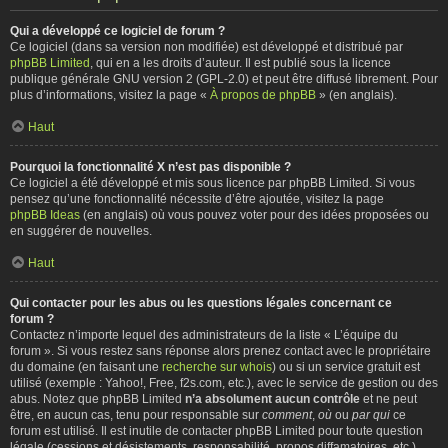
Qui a développé ce logiciel de forum ?
Ce logiciel (dans sa version non modifiée) est développé et distribué par
phpBB Limited
, qui en a les droits d’auteur. Il est publié sous la licence
publique générale GNU version 2 (GPL-2.0) et peut être diffusé librement. Pour
plus d’informations, visitez la page «
À propos de phpBB
» (en anglais).
Haut
Pourquoi la fonctionnalité X n’est pas disponible ?
Ce logiciel a été développé et mis sous licence par phpBB Limited. Si vous
pensez qu’une fonctionnalité nécessite d’être ajoutée, visitez la page
phpBB Ideas
(en anglais) où vous pouvez voter pour des idées proposées ou
en suggérer de nouvelles.
Haut
Qui contacter pour les abus ou les questions légales concernant ce
forum ?
Contactez n’importe lequel des administrateurs de la liste « L’équipe du
forum ». Si vous restez sans réponse alors prenez contact avec le propriétaire
du domaine (en faisant une
recherche sur whois
) ou si un service gratuit est
utilisé (exemple : Yahoo!, Free, f2s.com, etc.), avec le service de gestion ou des
abus. Notez que phpBB Limited
n’a absolument aucun contrôle
et ne peut
être, en aucun cas, tenu pour responsable sur
comment
,
où
ou
par qui
ce
forum est utilisé. Il est inutile de contacter phpBB Limited pour toute question
légale (cessions et désistements, responsabilité, propos diffamatoires, etc.)