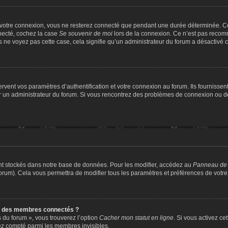
 votre connexion, vous ne resterez connecté que pendant une durée déterminée. Ce
nnecté, cochez la case
Se souvenir de moi
lors de la connexion. Ce n’est pas recomm
us ne voyez pas cette case, cela signifie qu’un administrateur du forum a désactivé ce
ent vos paramètres d’authentification et votre connexion au forum. Ils fournissent 
par un administrateur du forum. Si vous rencontrez des problèmes de connexion ou 
nt stockés dans notre base de données. Pour les modifier, accédez au
Panneau de l
forum). Cela vous permettra de modifier tous les paramètres et préférences de votr
e des membres connectés ?
s du forum », vous trouverez l’option
Cacher mon statut en ligne
. Si vous activez ce
ez compté parmi les membres invisibles.