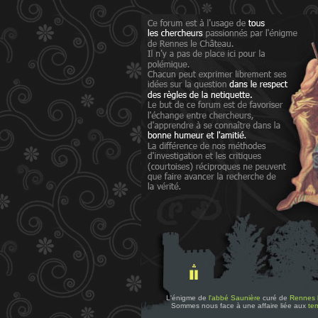
L'énigme de
l'abbé Saunière
curé de
Rennes 
Sommes nous face à une affaire liée aux
tem