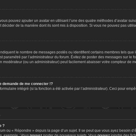
» vous pouvez ajouter un avatar en utilisant l’une des quatre méthodes d’avatar suiva
t décider de la manière dont ils sont mis à disposition. Si vous ne pouvez pas utilis
, indiquent le nombre de messages postés ou identifient certains membres tels que 
 est paramétré par l’administrateur du forum. Évitez de poster des messages sur le f
t un modérateur (ou un administrateur) peut facilement abaisser votre compteur de 
e demande de me connecter !?
mulaire intégré (si la fonction a été activée par l’administrateur). Ceci pour empêch
s
e ?
um ou « Répondre » depuis la page d’un sujet. Il se peut que vous ayez besoin d’ê
ms, exemple : Vous
pouvez
poster de nouveaux sujets, Vous
pouvez
joindre des fichi