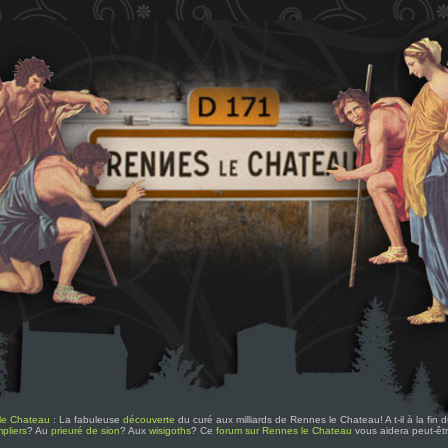
le Chateau
: La fabuleuse
découverte
du curé aux milliards de Rennes le Chateau! A t-il à la fin
pliers
? Au
prieuré de sion
? Aux
wisigoths
? Ce
forum sur Rennes le Chateau
vous aidera peut-êt