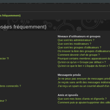
es fréquemment)
posées fréquemment)
Niveaux d’utilisateurs et groupes
Que sont les administrateurs ?
Que sont les modérateurs ?
Que sont les groupes d’utilisateurs ?
Où trouver la liste des groupes d’utilisateur
Comment devenir chef de groupe ?
ecter ?!
Pourquoi certains membres apparaissent dan
Qu’est-ce qu’un « Groupe par défaut » ?
Qu’est-ce que le lien « L’équipe du forum » 
Messagerie privée
Je ne peux pas envoyer de messages privé
Je reçois sans arrêt des messages indésira
bres connectés ?
J’ai reçu un spam ou un courriel abusif d’u
!
Amis et ignorés
Que sont mes listes d’amis et d’ignorés ?
teur ?
Comment puis-je ajouter/supprimer des utilis