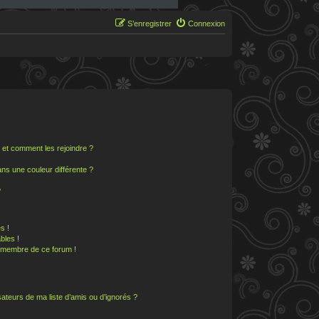
S’enregistrer
Connexion
s et comment les rejoindre ?
s une couleur différente ?
?
s !
bles !
n membre de ce forum !
ateurs de ma liste d’amis ou d’ignorés ?