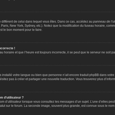
ire différent de celui dans lequel vous êtes. Dans ce cas, accédez au
panneau de l’ut
 Paris, New York, Sydney, etc.). Notez que la modification du fuseau horaire, comm
st le bon moment pour le faire.
ncorrecte !
u horaire et que l’heure est toujours incorrecte, il se peut que le serveur ne soit 
 pas installé votre langue ou bien que personne n’ait encore traduit phpBB dans vo
’hésitez pas à créer et partager une nouvelle traduction. Vous trouverez plus d’inform
 d’utilisateur ?
om d’utilisateur lorsque vous consultez les messages d’un sujet. L’une d’elles peu
atut sur le forum. La seconde image, souvent plus grande, est connue sous le nom