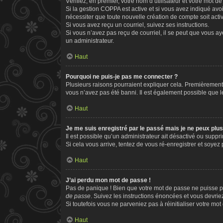
Vérifiez, en premier, votre nom d’utilisateur et votre mot de 
Si la gestion COPPA est active et si vous avez indiqué avo
nécessiter que toute nouvelle création de compte soit act
Si vous avez reçu un courriel, suivez ses instructions.
Si vous n’avez pas reçu de courriel, il se peut que vous aye
un administrateur.
Haut
Pourquoi ne puis-je pas me connecter ?
Plusieurs raisons pourraient expliquer cela. Premièrement, 
vous n’avez pas été banni. Il est également possible que le p
Haut
Je me suis enregistré par le passé mais je ne peux plu
Il est possible qu’un administrateur ait désactivé ou supp
Si cela vous arrive, tentez de vous ré-enregistrer et soyez p
Haut
J’ai perdu mon mot de passe !
Pas de panique ! Bien que votre mot de passe ne puisse pas
de passe
. Suivez les instructions énoncées et vous devri
Si toutefois vous ne parveniez pas à réinitialiser votre mo
Haut