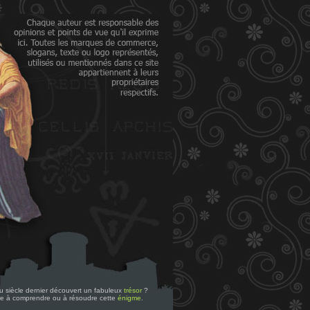
 du siècle dernier découvert un fabuleux
trésor
?
re à comprendre ou à résoudre cette
énigme
.