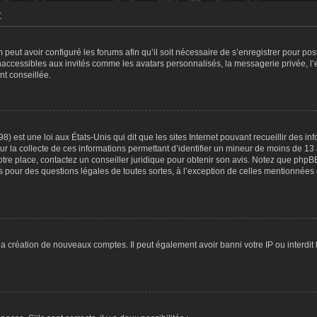
t
 peut avoir configuré les forums afin qu’il soit nécessaire de s’enregistrer pour po
naccessibles aux invités comme les avatars personnalisés, la messagerie privée, l
nt conseillée.
8) est une loi aux États-Unis qui dit que les sites Internet pouvant recueillir des 
ur la collecte de ces informations permettant d’identifier un mineur de moins de 13
otre place, contactez un conseiller juridique pour obtenir son avis. Notez que phpB
tés pour des questions légales de toutes sortes, à l’exception de celles mentionnées
 la création de nouveaux comptes. Il peut également avoir banni votre IP ou interdit 