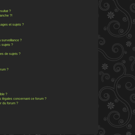
sultat ?
anche ?!
ages et sujets ?
a surveillance ?
 sujets ?
es de sujets ?
orum ?
ible ?
ns légales concernant ce forum ?
r du forum ?