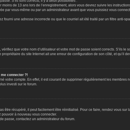
passe. S’ils sont corrects, il y a deux possibilités :
ir moins de 13 ans lors de l’enregistrement, alors vous devrez suivre les instructi
ivée par vous-même ou par un administrateur avant que vous puissiez vous connecter
z fourni une adresse incorrecte ou que le courriel ait été traité par un filtre anti-sp
vérifiez que votre nom d’utilisateur et votre mot de passe soient corrects. S’ils le 
ropriétaire du site Internet ait une erreur de configuration de son côté, et qu’il dev
s me connecter ?!
rimé votre compte. En effet, il est courant de supprimer régulièrement les membres n
lus investi sur le forum.
 être récupéré, il peut facilement être réinitialisé. Pour ce faire, rendez vous sur
ez pouvoir à nouveau vous connecter.
t de passe, contactez un administrateur du forum.