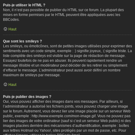
Puis-je utiliser le HTML ?
Non, il n’est pas possible de publier du HTML sur ce forum. La plupart des
mises en forme permises par le HTML peuvent être appliquées avec les
BBCodes.
Haut
Que sont les smileys ?
Les smileys, ou émoticônes, sont de petites images utilisées pour exprimer des
sentiments avec un code simple, exemple : :) signifie joyeux, :( signifie triste. La
liste complète des smileys est visible sur la page de rédaction de message.
Essayez toutefois de ne pas en abuser. Ils peuvent rapidement rendre un
message illisible et un modérateur peut décider de les retirer ou simplement
d’effacer le message. L’administrateur peut aussi avoir défini un nombre
maximum de smileys par message.
Haut
Puis-je publier des images ?
Oui, vous pouvez afficher des images dans vos messages. Par ailleurs, si
l’administrateur a autorisé les fichiers joints, vous pouvez charger une image
sur le forum. Autrement, vous devez lier une image placée sur un serveur Web
public, exemple : http://www.exemple.com/mon-image.gif. Vous ne pouvez pas
lier des images de votre ordinateur (sauf si c’est un serveur Web public) ni des
images placées derrière des mécanismes d’authentification, exemple : boîtes
aux lettres Hotmail ou Yahoo!, sites protégés par un mot de passe, etc. Pour