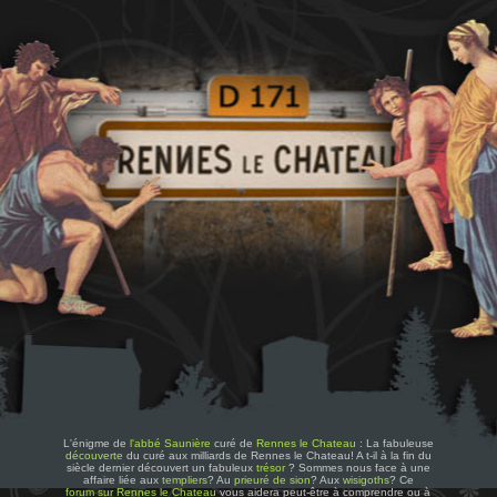
L'énigme de
l'abbé Saunière
curé de
Rennes le Chateau
: La fabuleuse
découverte
du curé aux milliards de Rennes le Chateau! A t-il à la fin du
siècle dernier découvert un fabuleux
trésor
? Sommes nous face à une
affaire liée aux
templiers
? Au
prieuré de sion
? Aux
wisigoths
? Ce
forum sur Rennes le Chateau
vous aidera peut-être à comprendre ou à