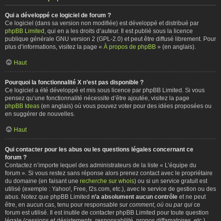
Qui a développé ce logiciel de forum ?
Ce logiciel (dans sa version non modifiée) est développé et distribué par
phpBB Limited
, qui en a les droits d’auteur. Il est publié sous la licence
publique générale GNU version 2 (GPL-2.0) et peut être diffusé librement. Pour
plus d’informations, visitez la page «
À propos de phpBB
» (en anglais).
Haut
Pourquoi la fonctionnalité X n’est pas disponible ?
Ce logiciel a été développé et mis sous licence par phpBB Limited. Si vous
pensez qu’une fonctionnalité nécessite d’être ajoutée, visitez la page
phpBB Ideas
(en anglais) où vous pouvez voter pour des idées proposées ou
en suggérer de nouvelles.
Haut
Qui contacter pour les abus ou les questions légales concernant ce
forum ?
Contactez n’importe lequel des administrateurs de la liste « L’équipe du
forum ». Si vous restez sans réponse alors prenez contact avec le propriétaire
du domaine (en faisant une
recherche sur whois
) ou si un service gratuit est
utilisé (exemple : Yahoo!, Free, f2s.com, etc.), avec le service de gestion ou des
abus. Notez que phpBB Limited
n’a absolument aucun contrôle
et ne peut
être, en aucun cas, tenu pour responsable sur
comment
,
où
ou
par qui
ce
forum est utilisé. Il est inutile de contacter phpBB Limited pour toute question
légale (cessions et désistements, responsabilité, propos diffamatoires, etc.)