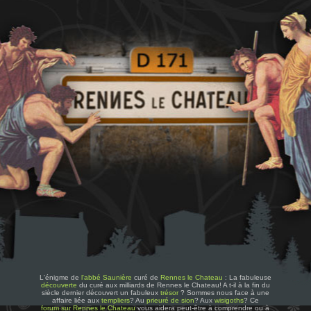
L'énigme de
l'abbé Saunière
curé de
Rennes le Chateau
: La fabuleuse
découverte
du curé aux milliards de Rennes le Chateau! A t-il à la fin du
siècle dernier découvert un fabuleux
trésor
? Sommes nous face à une
affaire liée aux
templiers
? Au
prieuré de sion
? Aux
wisigoths
? Ce
forum sur Rennes le Chateau
vous aidera peut-être à comprendre ou à