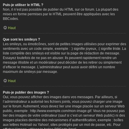
Puis-je utiliser le HTML ?
Non, il n’est pas possible de publier du HTML sur ce forum. La plupart des
mises en forme permises par le HTML peuvent être appliquées avec les
BBCodes.
Haut
Que sont les smileys ?
Les smileys, ou émoticônes, sont de petites images utilisées pour exprimer des
sentiments avec un code simple, exemple : :) signifie joyeux, :( signifie triste. La
liste complète des smileys est visible sur la page de rédaction de message.
Essayez toutefois de ne pas en abuser. Ils peuvent rapidement rendre un
message illisible et un modérateur peut décider de les retirer ou simplement
d’effacer le message. L’administrateur peut aussi avoir défini un nombre
maximum de smileys par message.
Haut
Puis-je publier des images ?
Oui, vous pouvez afficher des images dans vos messages. Par ailleurs, si
l’administrateur a autorisé les fichiers joints, vous pouvez charger une image
sur le forum. Autrement, vous devez lier une image placée sur un serveur Web
public, exemple : http://www.exemple.com/mon-image.gif. Vous ne pouvez pas
lier des images de votre ordinateur (sauf si c’est un serveur Web public) ni des
images placées derrière des mécanismes d’authentification, exemple : boîtes
aux lettres Hotmail ou Yahoo!, sites protégés par un mot de passe, etc. Pour