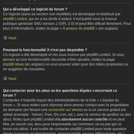
Qui a développé ce logiciel de forum ?
Ce logiciel (dans sa version non modifiée) est développé et distribué par
phpBB Limited
, qui en a les droits d’auteur. Il est publié sous la licence
publique générale GNU version 2 (GPL-2.0) et peut être diffusé librement. Pour
plus d’informations, visitez la page «
À propos de phpBB
» (en anglais).
Haut
Pourquoi la fonctionnalité X n’est pas disponible ?
Ce logiciel a été développé et mis sous licence par phpBB Limited. Si vous
pensez qu’une fonctionnalité nécessite d’être ajoutée, visitez la page
phpBB Ideas
(en anglais) où vous pouvez voter pour des idées proposées ou
en suggérer de nouvelles.
Haut
Qui contacter pour les abus ou les questions légales concernant ce
forum ?
Contactez n’importe lequel des administrateurs de la liste « L’équipe du
forum ». Si vous restez sans réponse alors prenez contact avec le propriétaire
du domaine (en faisant une
recherche sur whois
) ou si un service gratuit est
utilisé (exemple : Yahoo!, Free, f2s.com, etc.), avec le service de gestion ou des
abus. Notez que phpBB Limited
n’a absolument aucun contrôle
et ne peut
être, en aucun cas, tenu pour responsable sur
comment
,
où
ou
par qui
ce
forum est utilisé. Il est inutile de contacter phpBB Limited pour toute question
légale (cessions et désistements, responsabilité, propos diffamatoires, etc.)