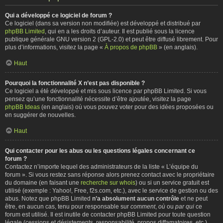
Qui a développé ce logiciel de forum ?
Ce logiciel (dans sa version non modifiée) est développé et distribué par
phpBB Limited
, qui en a les droits d’auteur. Il est publié sous la licence
publique générale GNU version 2 (GPL-2.0) et peut être diffusé librement. Pour
plus d’informations, visitez la page «
À propos de phpBB
» (en anglais).
Haut
Pourquoi la fonctionnalité X n’est pas disponible ?
Ce logiciel a été développé et mis sous licence par phpBB Limited. Si vous
pensez qu’une fonctionnalité nécessite d’être ajoutée, visitez la page
phpBB Ideas
(en anglais) où vous pouvez voter pour des idées proposées ou
en suggérer de nouvelles.
Haut
Qui contacter pour les abus ou les questions légales concernant ce
forum ?
Contactez n’importe lequel des administrateurs de la liste « L’équipe du
forum ». Si vous restez sans réponse alors prenez contact avec le propriétaire
du domaine (en faisant une
recherche sur whois
) ou si un service gratuit est
utilisé (exemple : Yahoo!, Free, f2s.com, etc.), avec le service de gestion ou des
abus. Notez que phpBB Limited
n’a absolument aucun contrôle
et ne peut
être, en aucun cas, tenu pour responsable sur
comment
,
où
ou
par qui
ce
forum est utilisé. Il est inutile de contacter phpBB Limited pour toute question
légale (cessions et désistements, responsabilité, propos diffamatoires, etc.)