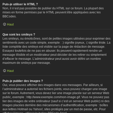
Puis-je utiliser le HTML ?
Non, il n’est pas possible de publier du HTML sur ce forum. La plupart des
mises en forme permises par le HTML peuvent être appliquées avec les
BBCodes.
Haut
Que sont les smileys ?
Les smileys, ou émoticônes, sont de petites images utilisées pour exprimer des
sentiments avec un code simple, exemple : :) signifie joyeux, :( signifie triste. La
liste complète des smileys est visible sur la page de rédaction de message.
Essayez toutefois de ne pas en abuser. Ils peuvent rapidement rendre un
message illisible et un modérateur peut décider de les retirer ou simplement
d’effacer le message. L’administrateur peut aussi avoir défini un nombre
maximum de smileys par message.
Haut
Puis-je publier des images ?
Oui, vous pouvez afficher des images dans vos messages. Par ailleurs, si
l’administrateur a autorisé les fichiers joints, vous pouvez charger une image
sur le forum. Autrement, vous devez lier une image placée sur un serveur Web
public, exemple : http://www.exemple.com/mon-image.gif. Vous ne pouvez pas
lier des images de votre ordinateur (sauf si c’est un serveur Web public) ni des
images placées derrière des mécanismes d’authentification, exemple : boîtes
aux lettres Hotmail ou Yahoo!, sites protégés par un mot de passe, etc. Pour