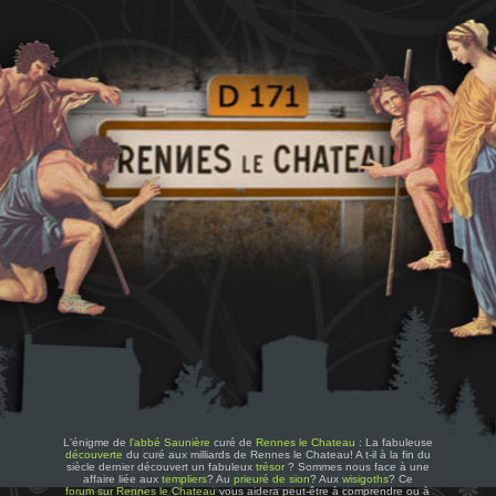
L'énigme de
l'abbé Saunière
curé de
Rennes le Chateau
: La fabuleuse
découverte
du curé aux milliards de Rennes le Chateau! A t-il à la fin du
siècle dernier découvert un fabuleux
trésor
? Sommes nous face à une
affaire liée aux
templiers
? Au
prieuré de sion
? Aux
wisigoths
? Ce
forum sur Rennes le Chateau
vous aidera peut-être à comprendre ou à