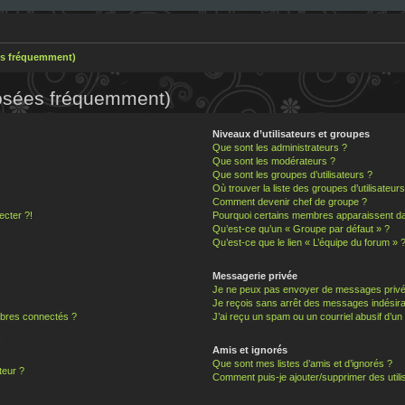
es fréquemment)
posées fréquemment)
Niveaux d’utilisateurs et groupes
Que sont les administrateurs ?
Que sont les modérateurs ?
Que sont les groupes d’utilisateurs ?
Où trouver la liste des groupes d’utilisateur
Comment devenir chef de groupe ?
ecter ?!
Pourquoi certains membres apparaissent dan
Qu’est-ce qu’un « Groupe par défaut » ?
Qu’est-ce que le lien « L’équipe du forum » 
Messagerie privée
Je ne peux pas envoyer de messages privé
Je reçois sans arrêt des messages indésira
bres connectés ?
J’ai reçu un spam ou un courriel abusif d’u
!
Amis et ignorés
Que sont mes listes d’amis et d’ignorés ?
teur ?
Comment puis-je ajouter/supprimer des utilis