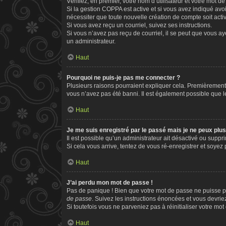
Vérifiez, en premier, votre nom d’utilisateur et votre mot de 
Si la gestion COPPA est active et si vous avez indiqué avo
nécessiter que toute nouvelle création de compte soit act
Si vous avez reçu un courriel, suivez ses instructions.
Si vous n’avez pas reçu de courriel, il se peut que vous aye
un administrateur.
Haut
Pourquoi ne puis-je pas me connecter ?
Plusieurs raisons pourraient expliquer cela. Premièrement, 
vous n’avez pas été banni. Il est également possible que le p
Haut
Je me suis enregistré par le passé mais je ne peux plu
Il est possible qu’un administrateur ait désactivé ou supp
Si cela vous arrive, tentez de vous ré-enregistrer et soyez p
Haut
J’ai perdu mon mot de passe !
Pas de panique ! Bien que votre mot de passe ne puisse pas
de passe
. Suivez les instructions énoncées et vous devri
Si toutefois vous ne parveniez pas à réinitialiser votre mo
Haut