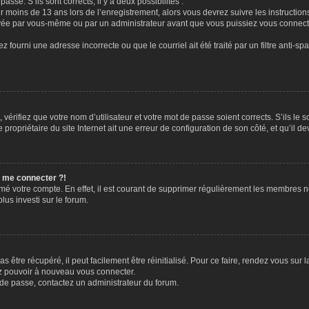
passe. S’ils sont corrects, il y a deux possibilités :
ir moins de 13 ans lors de l’enregistrement, alors vous devrez suivre les instructi
ivée par vous-même ou par un administrateur avant que vous puissiez vous connecter
z fourni une adresse incorrecte ou que le courriel ait été traité par un filtre anti-sp
vérifiez que votre nom d’utilisateur et votre mot de passe soient corrects. S’ils le 
ropriétaire du site Internet ait une erreur de configuration de son côté, et qu’il dev
s me connecter ?!
rimé votre compte. En effet, il est courant de supprimer régulièrement les membres n
lus investi sur le forum.
 être récupéré, il peut facilement être réinitialisé. Pour ce faire, rendez vous sur
ez pouvoir à nouveau vous connecter.
t de passe, contactez un administrateur du forum.