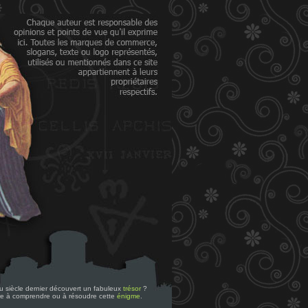
 du siècle dernier découvert un fabuleux
trésor
?
re à comprendre ou à résoudre cette
énigme
.