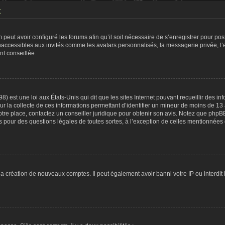
t
 peut avoir configuré les forums afin qu’il soit nécessaire de s’enregistrer pour po
naccessibles aux invités comme les avatars personnalisés, la messagerie privée, l
nt conseillée.
8) est une loi aux États-Unis qui dit que les sites Internet pouvant recueillir des 
ur la collecte de ces informations permettant d’identifier un mineur de moins de 13
otre place, contactez un conseiller juridique pour obtenir son avis. Notez que phpB
tés pour des questions légales de toutes sortes, à l’exception de celles mentionnées
 la création de nouveaux comptes. Il peut également avoir banni votre IP ou interdit 