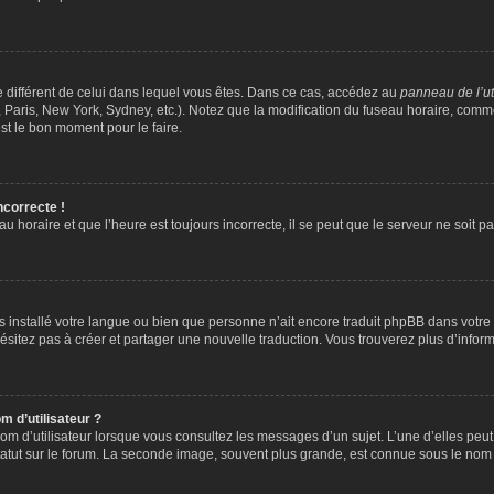
ire différent de celui dans lequel vous êtes. Dans ce cas, accédez au
panneau de l’ut
 Paris, New York, Sydney, etc.). Notez que la modification du fuseau horaire, comm
st le bon moment pour le faire.
ncorrecte !
u horaire et que l’heure est toujours incorrecte, il se peut que le serveur ne soit 
 pas installé votre langue ou bien que personne n’ait encore traduit phpBB dans vo
’hésitez pas à créer et partager une nouvelle traduction. Vous trouverez plus d’inform
 d’utilisateur ?
om d’utilisateur lorsque vous consultez les messages d’un sujet. L’une d’elles peu
atut sur le forum. La seconde image, souvent plus grande, est connue sous le nom