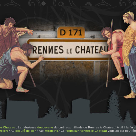
le Chateau
: La fabuleuse
découverte
du curé aux milliards de Rennes le Chateau! A t-il à la fin
pliers
? Au
prieuré de sion
? Aux
wisigoths
? Ce
forum sur Rennes le Chateau
vous aidera peut-êt