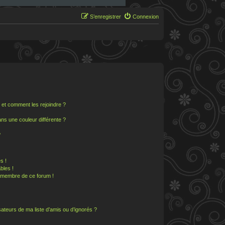
S’enregistrer
Connexion
s et comment les rejoindre ?
s une couleur différente ?
?
s !
bles !
n membre de ce forum !
ateurs de ma liste d’amis ou d’ignorés ?