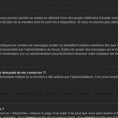
» vous pouvez ajouter un avatar en utilisant l’une des quatre méthodes d’avatar suiva
t décider de la manière dont ils sont mis à disposition. Si vous ne pouvez pas utilis
, indiquent le nombre de messages postés ou identifient certains membres tels que 
 est paramétré par l’administrateur du forum. Évitez de poster des messages sur le f
t un modérateur (ou un administrateur) peut facilement abaisser votre compteur de 
e demande de me connecter !?
mulaire intégré (si la fonction a été activée par l’administrateur). Ceci pour empêch
s
e ?
um ou « Répondre » depuis la page d’un sujet. Il se peut que vous ayez besoin d’ê
ms, exemple : Vous
pouvez
poster de nouveaux sujets, Vous
pouvez
joindre des fichi