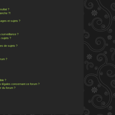
sultat ?
anche ?!
ages et sujets ?
a surveillance ?
 sujets ?
es de sujets ?
orum ?
ible ?
ns légales concernant ce forum ?
r du forum ?