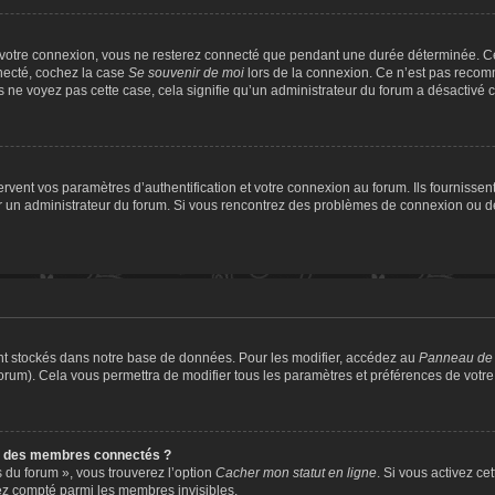
 votre connexion, vous ne resterez connecté que pendant une durée déterminée. Ce
nnecté, cochez la case
Se souvenir de moi
lors de la connexion. Ce n’est pas recomm
us ne voyez pas cette case, cela signifie qu’un administrateur du forum a désactivé ce
ent vos paramètres d’authentification et votre connexion au forum. Ils fournissent 
par un administrateur du forum. Si vous rencontrez des problèmes de connexion ou 
nt stockés dans notre base de données. Pour les modifier, accédez au
Panneau de l
forum). Cela vous permettra de modifier tous les paramètres et préférences de votr
e des membres connectés ?
s du forum », vous trouverez l’option
Cacher mon statut en ligne
. Si vous activez ce
ez compté parmi les membres invisibles.