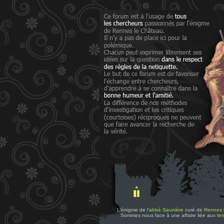
L'énigme de
l'abbé Saunière
curé de
Rennes 
Sommes nous face à une affaire liée aux
tem