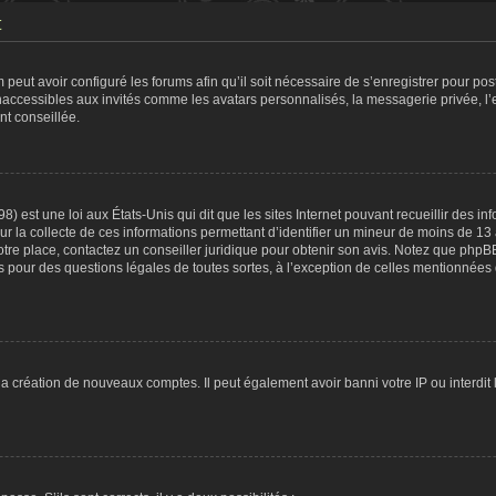
t
 peut avoir configuré les forums afin qu’il soit nécessaire de s’enregistrer pour po
naccessibles aux invités comme les avatars personnalisés, la messagerie privée, l
nt conseillée.
8) est une loi aux États-Unis qui dit que les sites Internet pouvant recueillir des 
ur la collecte de ces informations permettant d’identifier un mineur de moins de 13
otre place, contactez un conseiller juridique pour obtenir son avis. Notez que phpB
tés pour des questions légales de toutes sortes, à l’exception de celles mentionnées
 la création de nouveaux comptes. Il peut également avoir banni votre IP ou interdit 