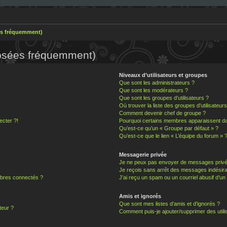
es fréquemment)
posées fréquemment)
Niveaux d’utilisateurs et groupes
Que sont les administrateurs ?
Que sont les modérateurs ?
Que sont les groupes d’utilisateurs ?
Où trouver la liste des groupes d’utilisateur
Comment devenir chef de groupe ?
ecter ?!
Pourquoi certains membres apparaissent dan
Qu’est-ce qu’un « Groupe par défaut » ?
Qu’est-ce que le lien « L’équipe du forum » 
Messagerie privée
Je ne peux pas envoyer de messages privé
Je reçois sans arrêt des messages indésira
bres connectés ?
J’ai reçu un spam ou un courriel abusif d’u
!
Amis et ignorés
Que sont mes listes d’amis et d’ignorés ?
teur ?
Comment puis-je ajouter/supprimer des utilis