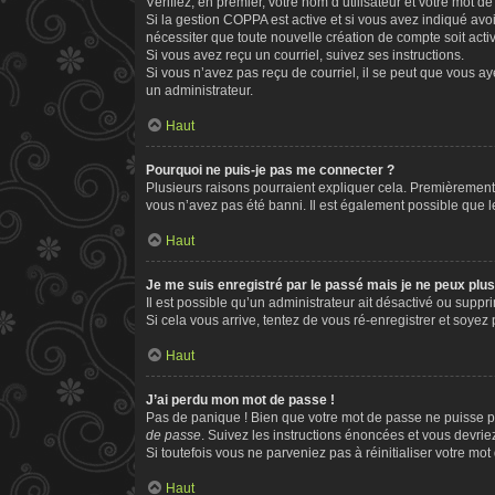
Vérifiez, en premier, votre nom d’utilisateur et votre mot de 
Si la gestion COPPA est active et si vous avez indiqué avo
nécessiter que toute nouvelle création de compte soit act
Si vous avez reçu un courriel, suivez ses instructions.
Si vous n’avez pas reçu de courriel, il se peut que vous aye
un administrateur.
Haut
Pourquoi ne puis-je pas me connecter ?
Plusieurs raisons pourraient expliquer cela. Premièrement, 
vous n’avez pas été banni. Il est également possible que le p
Haut
Je me suis enregistré par le passé mais je ne peux plu
Il est possible qu’un administrateur ait désactivé ou supp
Si cela vous arrive, tentez de vous ré-enregistrer et soyez p
Haut
J’ai perdu mon mot de passe !
Pas de panique ! Bien que votre mot de passe ne puisse pas
de passe
. Suivez les instructions énoncées et vous devri
Si toutefois vous ne parveniez pas à réinitialiser votre mo
Haut