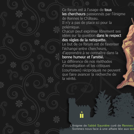
L'énigme de
l'abbé Saunière
curé de
Rennes 
Sommes nous face à une affaire liée aux
tem