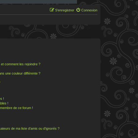
S’enregistrer
Connexion
s et comment les rejoindre ?
s une couleur différente ?
?
s !
bles !
n membre de ce forum !
ateurs de ma liste d’amis ou d’ignorés ?