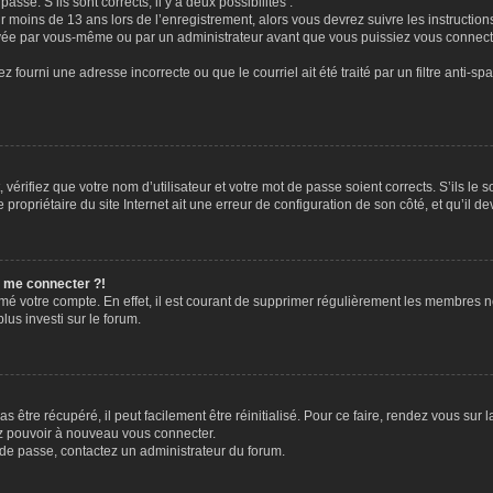
passe. S’ils sont corrects, il y a deux possibilités :
ir moins de 13 ans lors de l’enregistrement, alors vous devrez suivre les instructi
ivée par vous-même ou par un administrateur avant que vous puissiez vous connecter
z fourni une adresse incorrecte ou que le courriel ait été traité par un filtre anti-sp
vérifiez que votre nom d’utilisateur et votre mot de passe soient corrects. S’ils le 
ropriétaire du site Internet ait une erreur de configuration de son côté, et qu’il dev
s me connecter ?!
rimé votre compte. En effet, il est courant de supprimer régulièrement les membres n
lus investi sur le forum.
 être récupéré, il peut facilement être réinitialisé. Pour ce faire, rendez vous sur
ez pouvoir à nouveau vous connecter.
t de passe, contactez un administrateur du forum.