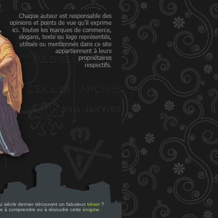
 du siècle dernier découvert un fabuleux
trésor
?
re à comprendre ou à résoudre cette
énigme
.