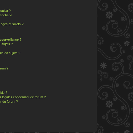
sultat ?
anche ?!
ages et sujets ?
a surveillance ?
 sujets ?
es de sujets ?
orum ?
ible ?
ns légales concernant ce forum ?
r du forum ?