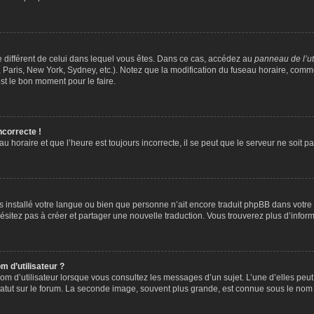
ire différent de celui dans lequel vous êtes. Dans ce cas, accédez au
panneau de l’ut
 Paris, New York, Sydney, etc.). Notez que la modification du fuseau horaire, comm
st le bon moment pour le faire.
ncorrecte !
u horaire et que l’heure est toujours incorrecte, il se peut que le serveur ne soit 
 pas installé votre langue ou bien que personne n’ait encore traduit phpBB dans vo
’hésitez pas à créer et partager une nouvelle traduction. Vous trouverez plus d’inform
 d’utilisateur ?
om d’utilisateur lorsque vous consultez les messages d’un sujet. L’une d’elles peu
atut sur le forum. La seconde image, souvent plus grande, est connue sous le nom