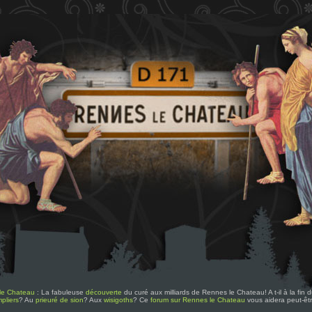
le Chateau
: La fabuleuse
découverte
du curé aux milliards de Rennes le Chateau! A t-il à la fin
pliers
? Au
prieuré de sion
? Aux
wisigoths
? Ce
forum sur Rennes le Chateau
vous aidera peut-êt