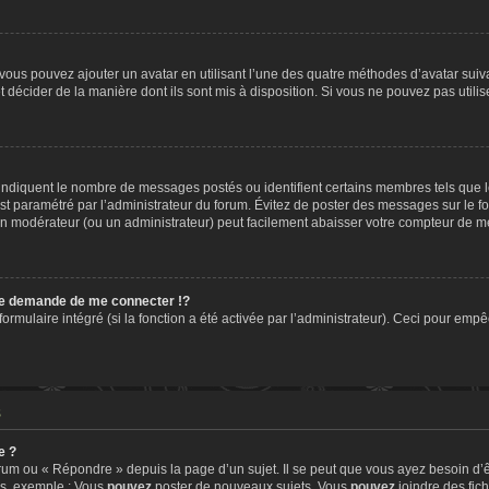
» vous pouvez ajouter un avatar en utilisant l’une des quatre méthodes d’avatar suiva
t décider de la manière dont ils sont mis à disposition. Si vous ne pouvez pas utilis
, indiquent le nombre de messages postés ou identifient certains membres tels que 
 est paramétré par l’administrateur du forum. Évitez de poster des messages sur le f
t un modérateur (ou un administrateur) peut facilement abaisser votre compteur de 
e demande de me connecter !?
mulaire intégré (si la fonction a été activée par l’administrateur). Ceci pour empêch
s
e ?
um ou « Répondre » depuis la page d’un sujet. Il se peut que vous ayez besoin d’ê
ms, exemple : Vous
pouvez
poster de nouveaux sujets, Vous
pouvez
joindre des fichi