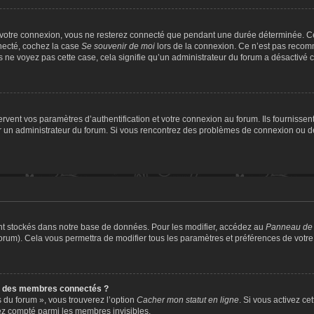
 votre connexion, vous ne resterez connecté que pendant une durée déterminée. Ce
nnecté, cochez la case
Se souvenir de moi
lors de la connexion. Ce n’est pas recomm
us ne voyez pas cette case, cela signifie qu’un administrateur du forum a désactivé ce
ent vos paramètres d’authentification et votre connexion au forum. Ils fournissent 
par un administrateur du forum. Si vous rencontrez des problèmes de connexion ou 
nt stockés dans notre base de données. Pour les modifier, accédez au
Panneau de l
forum). Cela vous permettra de modifier tous les paramètres et préférences de votr
e des membres connectés ?
s du forum », vous trouverez l’option
Cacher mon statut en ligne
. Si vous activez ce
ez compté parmi les membres invisibles.