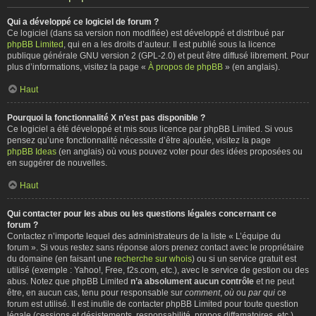
Qui a développé ce logiciel de forum ?
Ce logiciel (dans sa version non modifiée) est développé et distribué par
phpBB Limited
, qui en a les droits d’auteur. Il est publié sous la licence
publique générale GNU version 2 (GPL-2.0) et peut être diffusé librement. Pour
plus d’informations, visitez la page «
À propos de phpBB
» (en anglais).
Haut
Pourquoi la fonctionnalité X n’est pas disponible ?
Ce logiciel a été développé et mis sous licence par phpBB Limited. Si vous
pensez qu’une fonctionnalité nécessite d’être ajoutée, visitez la page
phpBB Ideas
(en anglais) où vous pouvez voter pour des idées proposées ou
en suggérer de nouvelles.
Haut
Qui contacter pour les abus ou les questions légales concernant ce
forum ?
Contactez n’importe lequel des administrateurs de la liste « L’équipe du
forum ». Si vous restez sans réponse alors prenez contact avec le propriétaire
du domaine (en faisant une
recherche sur whois
) ou si un service gratuit est
utilisé (exemple : Yahoo!, Free, f2s.com, etc.), avec le service de gestion ou des
abus. Notez que phpBB Limited
n’a absolument aucun contrôle
et ne peut
être, en aucun cas, tenu pour responsable sur
comment
,
où
ou
par qui
ce
forum est utilisé. Il est inutile de contacter phpBB Limited pour toute question
légale (cessions et désistements, responsabilité, propos diffamatoires, etc.)