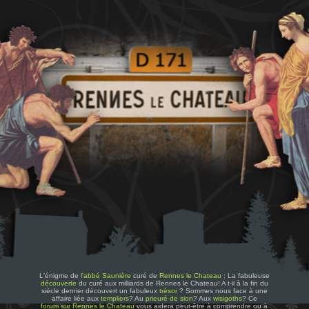
L'énigme de
l'abbé Saunière
curé de
Rennes le Chateau
: La fabuleuse
découverte
du curé aux milliards de Rennes le Chateau! A t-il à la fin du
siècle dernier découvert un fabuleux
trésor
? Sommes nous face à une
affaire liée aux
templiers
? Au
prieuré de sion
? Aux
wisigoths
? Ce
forum sur Rennes le Chateau
vous aidera peut-être à comprendre ou à