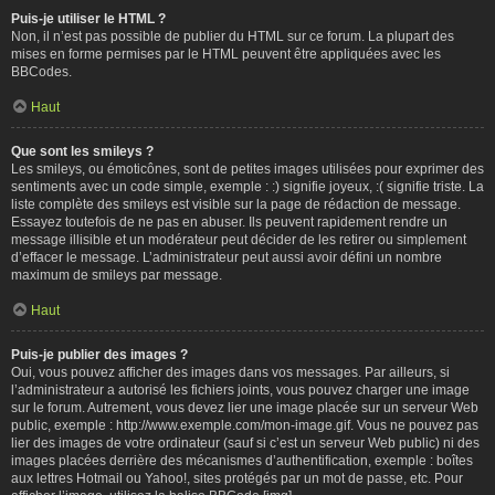
Puis-je utiliser le HTML ?
Non, il n’est pas possible de publier du HTML sur ce forum. La plupart des
mises en forme permises par le HTML peuvent être appliquées avec les
BBCodes.
Haut
Que sont les smileys ?
Les smileys, ou émoticônes, sont de petites images utilisées pour exprimer des
sentiments avec un code simple, exemple : :) signifie joyeux, :( signifie triste. La
liste complète des smileys est visible sur la page de rédaction de message.
Essayez toutefois de ne pas en abuser. Ils peuvent rapidement rendre un
message illisible et un modérateur peut décider de les retirer ou simplement
d’effacer le message. L’administrateur peut aussi avoir défini un nombre
maximum de smileys par message.
Haut
Puis-je publier des images ?
Oui, vous pouvez afficher des images dans vos messages. Par ailleurs, si
l’administrateur a autorisé les fichiers joints, vous pouvez charger une image
sur le forum. Autrement, vous devez lier une image placée sur un serveur Web
public, exemple : http://www.exemple.com/mon-image.gif. Vous ne pouvez pas
lier des images de votre ordinateur (sauf si c’est un serveur Web public) ni des
images placées derrière des mécanismes d’authentification, exemple : boîtes
aux lettres Hotmail ou Yahoo!, sites protégés par un mot de passe, etc. Pour