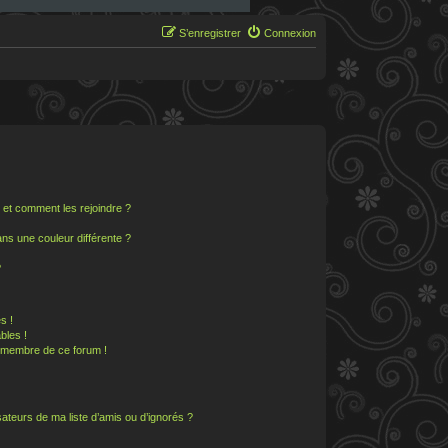
S’enregistrer
Connexion
s et comment les rejoindre ?
s une couleur différente ?
?
s !
bles !
n membre de ce forum !
ateurs de ma liste d’amis ou d’ignorés ?