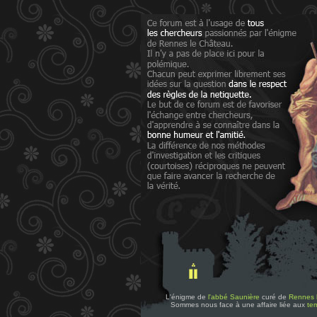
L'énigme de
l'abbé Saunière
curé de
Rennes 
Sommes nous face à une affaire liée aux
tem