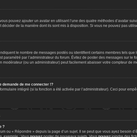
» vous pouvez ajouter un avatar en utilisant l’une des quatre méthodes d’avatar suiva
t décider de la manière dont ils sont mis à disposition. Si vous ne pouvez pas utilis
, indiquent le nombre de messages postés ou identifient certains membres tels que 
 est paramétré par l’administrateur du forum. Évitez de poster des messages sur le f
t un modérateur (ou un administrateur) peut facilement abaisser votre compteur de 
e demande de me connecter !?
mulaire intégré (si la fonction a été activée par l’administrateur). Ceci pour empêch
s
e ?
um ou « Répondre » depuis la page d’un sujet. Il se peut que vous ayez besoin d’ê
ms, exemple : Vous
pouvez
poster de nouveaux sujets, Vous
pouvez
joindre des fichi