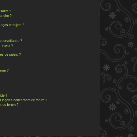
sultat ?
anche ?!
ages et sujets ?
a surveillance ?
 sujets ?
es de sujets ?
orum ?
ible ?
ns légales concernant ce forum ?
r du forum ?