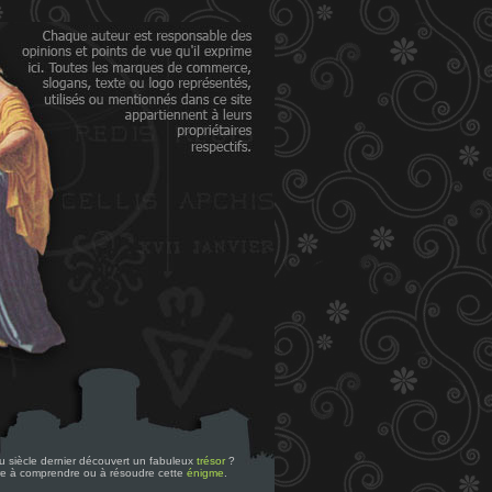
 du siècle dernier découvert un fabuleux
trésor
?
re à comprendre ou à résoudre cette
énigme
.