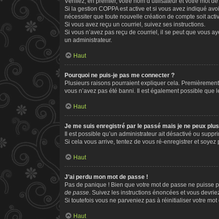
Vérifiez, en premier, votre nom d’utilisateur et votre mot de 
Si la gestion COPPA est active et si vous avez indiqué avo
nécessiter que toute nouvelle création de compte soit act
Si vous avez reçu un courriel, suivez ses instructions.
Si vous n’avez pas reçu de courriel, il se peut que vous aye
un administrateur.
Haut
Pourquoi ne puis-je pas me connecter ?
Plusieurs raisons pourraient expliquer cela. Premièrement, 
vous n’avez pas été banni. Il est également possible que le p
Haut
Je me suis enregistré par le passé mais je ne peux plu
Il est possible qu’un administrateur ait désactivé ou supp
Si cela vous arrive, tentez de vous ré-enregistrer et soyez p
Haut
J’ai perdu mon mot de passe !
Pas de panique ! Bien que votre mot de passe ne puisse pas
de passe
. Suivez les instructions énoncées et vous devri
Si toutefois vous ne parveniez pas à réinitialiser votre mo
Haut