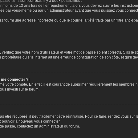
passe. S’ils sont corrects, il y a deux possibilités :
ir moins de 13 ans lors de l’enregistrement, alors vous devrez suivre les instructi
ivée par vous-même ou par un administrateur avant que vous puissiez vous connecter
z fourni une adresse incorrecte ou que le courriel ait été traité par un filtre anti-sp
vérifiez que votre nom d’utilisateur et votre mot de passe soient corrects. S’ils le 
ropriétaire du site Internet ait une erreur de configuration de son côté, et qu’il dev
s me connecter ?!
rimé votre compte. En effet, il est courant de supprimer régulièrement les membres n
lus investi sur le forum.
 être récupéré, il peut facilement être réinitialisé. Pour ce faire, rendez vous sur
ez pouvoir à nouveau vous connecter.
t de passe, contactez un administrateur du forum.