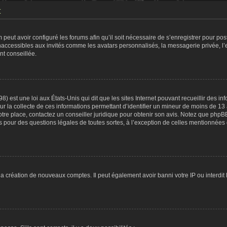
t
 peut avoir configuré les forums afin qu’il soit nécessaire de s’enregistrer pour po
naccessibles aux invités comme les avatars personnalisés, la messagerie privée, l
nt conseillée.
8) est une loi aux États-Unis qui dit que les sites Internet pouvant recueillir des 
ur la collecte de ces informations permettant d’identifier un mineur de moins de 13
otre place, contactez un conseiller juridique pour obtenir son avis. Notez que phpB
tés pour des questions légales de toutes sortes, à l’exception de celles mentionnées
 la création de nouveaux comptes. Il peut également avoir banni votre IP ou interdit 