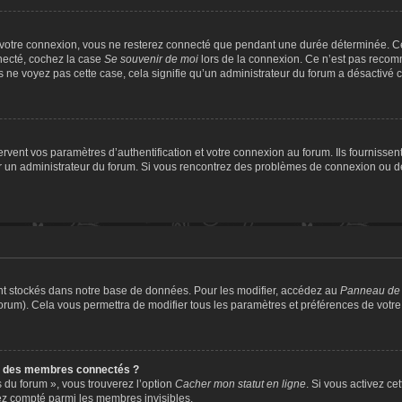
 votre connexion, vous ne resterez connecté que pendant une durée déterminée. Ce
nnecté, cochez la case
Se souvenir de moi
lors de la connexion. Ce n’est pas recomm
us ne voyez pas cette case, cela signifie qu’un administrateur du forum a désactivé ce
ent vos paramètres d’authentification et votre connexion au forum. Ils fournissent 
par un administrateur du forum. Si vous rencontrez des problèmes de connexion ou 
nt stockés dans notre base de données. Pour les modifier, accédez au
Panneau de l
forum). Cela vous permettra de modifier tous les paramètres et préférences de votr
e des membres connectés ?
s du forum », vous trouverez l’option
Cacher mon statut en ligne
. Si vous activez ce
ez compté parmi les membres invisibles.