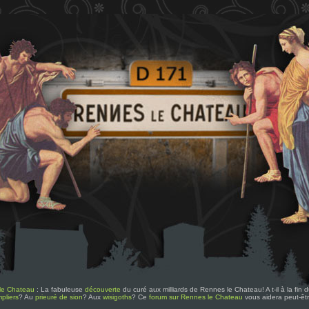
le Chateau
: La fabuleuse
découverte
du curé aux milliards de Rennes le Chateau! A t-il à la fin
pliers
? Au
prieuré de sion
? Aux
wisigoths
? Ce
forum sur Rennes le Chateau
vous aidera peut-êt