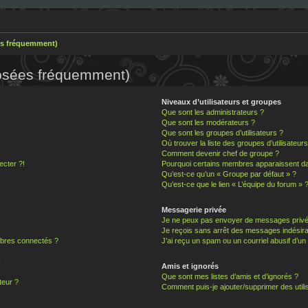
es fréquemment)
posées fréquemment)
Niveaux d’utilisateurs et groupes
Que sont les administrateurs ?
Que sont les modérateurs ?
Que sont les groupes d’utilisateurs ?
Où trouver la liste des groupes d’utilisateur
Comment devenir chef de groupe ?
ecter ?!
Pourquoi certains membres apparaissent dan
Qu’est-ce qu’un « Groupe par défaut » ?
Qu’est-ce que le lien « L’équipe du forum » 
Messagerie privée
Je ne peux pas envoyer de messages privé
Je reçois sans arrêt des messages indésira
bres connectés ?
J’ai reçu un spam ou un courriel abusif d’u
!
Amis et ignorés
Que sont mes listes d’amis et d’ignorés ?
teur ?
Comment puis-je ajouter/supprimer des utilis