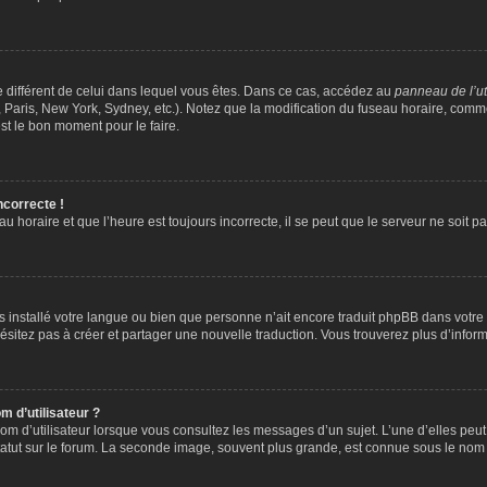
ire différent de celui dans lequel vous êtes. Dans ce cas, accédez au
panneau de l’ut
 Paris, New York, Sydney, etc.). Notez que la modification du fuseau horaire, comm
st le bon moment pour le faire.
ncorrecte !
u horaire et que l’heure est toujours incorrecte, il se peut que le serveur ne soit 
 pas installé votre langue ou bien que personne n’ait encore traduit phpBB dans vo
’hésitez pas à créer et partager une nouvelle traduction. Vous trouverez plus d’inform
 d’utilisateur ?
om d’utilisateur lorsque vous consultez les messages d’un sujet. L’une d’elles peu
atut sur le forum. La seconde image, souvent plus grande, est connue sous le nom