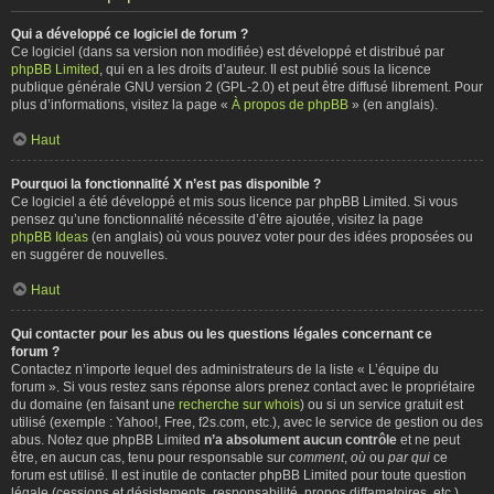
Qui a développé ce logiciel de forum ?
Ce logiciel (dans sa version non modifiée) est développé et distribué par
phpBB Limited
, qui en a les droits d’auteur. Il est publié sous la licence
publique générale GNU version 2 (GPL-2.0) et peut être diffusé librement. Pour
plus d’informations, visitez la page «
À propos de phpBB
» (en anglais).
Haut
Pourquoi la fonctionnalité X n’est pas disponible ?
Ce logiciel a été développé et mis sous licence par phpBB Limited. Si vous
pensez qu’une fonctionnalité nécessite d’être ajoutée, visitez la page
phpBB Ideas
(en anglais) où vous pouvez voter pour des idées proposées ou
en suggérer de nouvelles.
Haut
Qui contacter pour les abus ou les questions légales concernant ce
forum ?
Contactez n’importe lequel des administrateurs de la liste « L’équipe du
forum ». Si vous restez sans réponse alors prenez contact avec le propriétaire
du domaine (en faisant une
recherche sur whois
) ou si un service gratuit est
utilisé (exemple : Yahoo!, Free, f2s.com, etc.), avec le service de gestion ou des
abus. Notez que phpBB Limited
n’a absolument aucun contrôle
et ne peut
être, en aucun cas, tenu pour responsable sur
comment
,
où
ou
par qui
ce
forum est utilisé. Il est inutile de contacter phpBB Limited pour toute question
légale (cessions et désistements, responsabilité, propos diffamatoires, etc.)