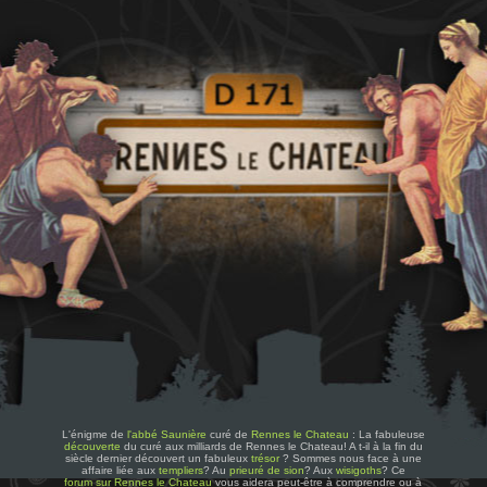
L'énigme de
l'abbé Saunière
curé de
Rennes le Chateau
: La fabuleuse
découverte
du curé aux milliards de Rennes le Chateau! A t-il à la fin du
siècle dernier découvert un fabuleux
trésor
? Sommes nous face à une
affaire liée aux
templiers
? Au
prieuré de sion
? Aux
wisigoths
? Ce
forum sur Rennes le Chateau
vous aidera peut-être à comprendre ou à