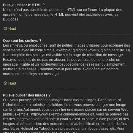
Puis-je utiliser le HTML ?
Non, il n’est pas possible de publier du HTML sur ce forum. La plupart des
mises en forme permises par le HTML peuvent être appliquées avec les
BBCodes.
Haut
Que sont les smileys ?
Les smileys, ou émoticônes, sont de petites images utilisées pour exprimer des
sentiments avec un code simple, exemple : :) signifie joyeux, :( signifie triste. La
liste complète des smileys est visible sur la page de rédaction de message.
Essayez toutefois de ne pas en abuser. Ils peuvent rapidement rendre un
message illisible et un modérateur peut décider de les retirer ou simplement
d’effacer le message. L’administrateur peut aussi avoir défini un nombre
maximum de smileys par message.
Haut
Puis-je publier des images ?
Oui, vous pouvez afficher des images dans vos messages. Par ailleurs, si
l’administrateur a autorisé les fichiers joints, vous pouvez charger une image
sur le forum. Autrement, vous devez lier une image placée sur un serveur Web
public, exemple : http://www.exemple.com/mon-image.gif. Vous ne pouvez pas
lier des images de votre ordinateur (sauf si c’est un serveur Web public) ni des
images placées derrière des mécanismes d’authentification, exemple : boîtes
aux lettres Hotmail ou Yahoo!, sites protégés par un mot de passe, etc. Pour