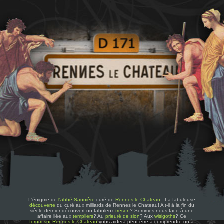
L'énigme de
l'abbé Saunière
curé de
Rennes le Chateau
: La fabuleuse
découverte
du curé aux milliards de Rennes le Chateau! A t-il à la fin du
siècle dernier découvert un fabuleux
trésor
? Sommes nous face à une
affaire liée aux
templiers
? Au
prieuré de sion
? Aux
wisigoths
? Ce
forum sur Rennes le Chateau
vous aidera peut-être à comprendre ou à