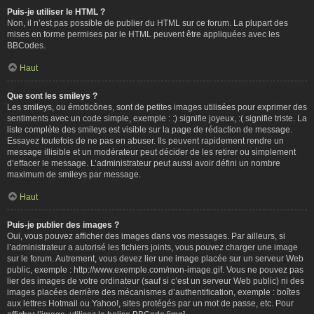
Puis-je utiliser le HTML ?
Non, il n’est pas possible de publier du HTML sur ce forum. La plupart des
mises en forme permises par le HTML peuvent être appliquées avec les
BBCodes.
Haut
Que sont les smileys ?
Les smileys, ou émoticônes, sont de petites images utilisées pour exprimer des
sentiments avec un code simple, exemple : :) signifie joyeux, :( signifie triste. La
liste complète des smileys est visible sur la page de rédaction de message.
Essayez toutefois de ne pas en abuser. Ils peuvent rapidement rendre un
message illisible et un modérateur peut décider de les retirer ou simplement
d’effacer le message. L’administrateur peut aussi avoir défini un nombre
maximum de smileys par message.
Haut
Puis-je publier des images ?
Oui, vous pouvez afficher des images dans vos messages. Par ailleurs, si
l’administrateur a autorisé les fichiers joints, vous pouvez charger une image
sur le forum. Autrement, vous devez lier une image placée sur un serveur Web
public, exemple : http://www.exemple.com/mon-image.gif. Vous ne pouvez pas
lier des images de votre ordinateur (sauf si c’est un serveur Web public) ni des
images placées derrière des mécanismes d’authentification, exemple : boîtes
aux lettres Hotmail ou Yahoo!, sites protégés par un mot de passe, etc. Pour