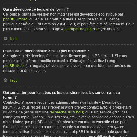
Qui a développé ce logiciel de forum ?
Ce logiciel (dans sa version non modifiée) est développé et distribué par
phpBB Limited
, qui en a les droits d’auteur. Il est publié sous la licence
publique générale GNU version 2 (GPL-2.0) et peut être diffusé librement. Pour
plus d’informations, visitez la page «
À propos de phpBB
» (en anglais).
Haut
Pourquoi la fonctionnalité X n’est pas disponible ?
Ce logiciel a été développé et mis sous licence par phpBB Limited. Si vous
pensez qu’une fonctionnalité nécessite d’être ajoutée, visitez la page
phpBB Ideas
(en anglais) où vous pouvez voter pour des idées proposées ou
en suggérer de nouvelles.
Haut
Qui contacter pour les abus ou les questions légales concernant ce
forum ?
Contactez n’importe lequel des administrateurs de la liste « L’équipe du
forum ». Si vous restez sans réponse alors prenez contact avec le propriétaire
du domaine (en faisant une
recherche sur whois
) ou si un service gratuit est
utilisé (exemple : Yahoo!, Free, f2s.com, etc.), avec le service de gestion ou des
abus. Notez que phpBB Limited
n’a absolument aucun contrôle
et ne peut
être, en aucun cas, tenu pour responsable sur
comment
,
où
ou
par qui
ce
forum est utilisé. Il est inutile de contacter phpBB Limited pour toute question
légale (cessions et désistements, responsabilité, propos diffamatoires, etc.)