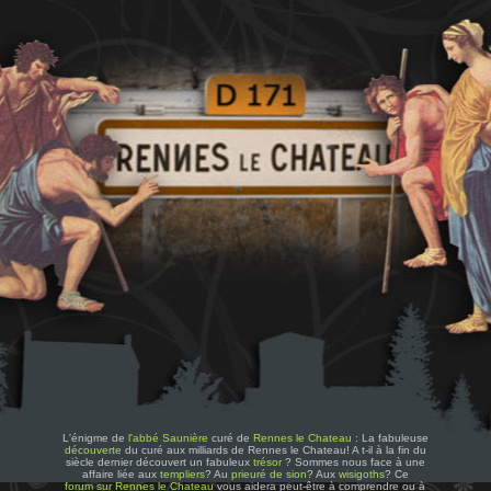
L'énigme de
l'abbé Saunière
curé de
Rennes le Chateau
: La fabuleuse
découverte
du curé aux milliards de Rennes le Chateau! A t-il à la fin du
siècle dernier découvert un fabuleux
trésor
? Sommes nous face à une
affaire liée aux
templiers
? Au
prieuré de sion
? Aux
wisigoths
? Ce
forum sur Rennes le Chateau
vous aidera peut-être à comprendre ou à