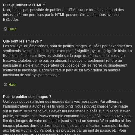
Puis-je utiliser le HTML ?
Non, il n’est pas possible de publier du HTML sur ce forum. La plupart des
mises en forme permises par le HTML peuvent être appliquées avec les
BBCodes.
Haut
Que sont les smileys ?
Les smileys, ou émoticônes, sont de petites images utilisées pour exprimer des
sentiments avec un code simple, exemple : :) signifie joyeux, :( signifie triste. La
liste complète des smileys est visible sur la page de rédaction de message.
Essayez toutefois de ne pas en abuser. Ils peuvent rapidement rendre un
message illisible et un modérateur peut décider de les retirer ou simplement
d’effacer le message. L’administrateur peut aussi avoir défini un nombre
maximum de smileys par message.
Haut
Puis-je publier des images ?
Oui, vous pouvez afficher des images dans vos messages. Par ailleurs, si
l’administrateur a autorisé les fichiers joints, vous pouvez charger une image
sur le forum. Autrement, vous devez lier une image placée sur un serveur Web
public, exemple : http://www.exemple.com/mon-image.gif. Vous ne pouvez pas
lier des images de votre ordinateur (sauf si c’est un serveur Web public) ni des
images placées derrière des mécanismes d’authentification, exemple : boîtes
aux lettres Hotmail ou Yahoo!, sites protégés par un mot de passe, etc. Pour