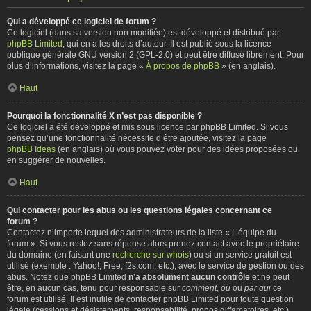
Qui a développé ce logiciel de forum ?
Ce logiciel (dans sa version non modifiée) est développé et distribué par
phpBB Limited
, qui en a les droits d’auteur. Il est publié sous la licence
publique générale GNU version 2 (GPL-2.0) et peut être diffusé librement. Pour
plus d’informations, visitez la page «
À propos de phpBB
» (en anglais).
Haut
Pourquoi la fonctionnalité X n’est pas disponible ?
Ce logiciel a été développé et mis sous licence par phpBB Limited. Si vous
pensez qu’une fonctionnalité nécessite d’être ajoutée, visitez la page
phpBB Ideas
(en anglais) où vous pouvez voter pour des idées proposées ou
en suggérer de nouvelles.
Haut
Qui contacter pour les abus ou les questions légales concernant ce
forum ?
Contactez n’importe lequel des administrateurs de la liste « L’équipe du
forum ». Si vous restez sans réponse alors prenez contact avec le propriétaire
du domaine (en faisant une
recherche sur whois
) ou si un service gratuit est
utilisé (exemple : Yahoo!, Free, f2s.com, etc.), avec le service de gestion ou des
abus. Notez que phpBB Limited
n’a absolument aucun contrôle
et ne peut
être, en aucun cas, tenu pour responsable sur
comment
,
où
ou
par qui
ce
forum est utilisé. Il est inutile de contacter phpBB Limited pour toute question
légale (cessions et désistements, responsabilité, propos diffamatoires, etc.)