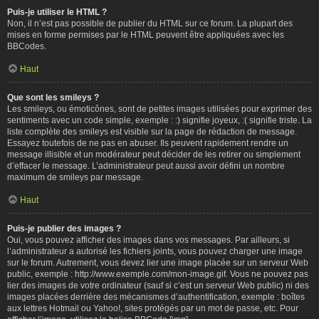
Puis-je utiliser le HTML ?
Non, il n’est pas possible de publier du HTML sur ce forum. La plupart des
mises en forme permises par le HTML peuvent être appliquées avec les
BBCodes.
Haut
Que sont les smileys ?
Les smileys, ou émoticônes, sont de petites images utilisées pour exprimer des
sentiments avec un code simple, exemple : :) signifie joyeux, :( signifie triste. La
liste complète des smileys est visible sur la page de rédaction de message.
Essayez toutefois de ne pas en abuser. Ils peuvent rapidement rendre un
message illisible et un modérateur peut décider de les retirer ou simplement
d’effacer le message. L’administrateur peut aussi avoir défini un nombre
maximum de smileys par message.
Haut
Puis-je publier des images ?
Oui, vous pouvez afficher des images dans vos messages. Par ailleurs, si
l’administrateur a autorisé les fichiers joints, vous pouvez charger une image
sur le forum. Autrement, vous devez lier une image placée sur un serveur Web
public, exemple : http://www.exemple.com/mon-image.gif. Vous ne pouvez pas
lier des images de votre ordinateur (sauf si c’est un serveur Web public) ni des
images placées derrière des mécanismes d’authentification, exemple : boîtes
aux lettres Hotmail ou Yahoo!, sites protégés par un mot de passe, etc. Pour