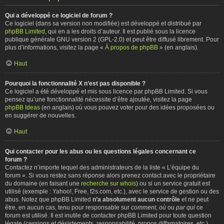
Qui a développé ce logiciel de forum ?
Ce logiciel (dans sa version non modifiée) est développé et distribué par
phpBB Limited
, qui en a les droits d’auteur. Il est publié sous la licence
publique générale GNU version 2 (GPL-2.0) et peut être diffusé librement. Pour
plus d’informations, visitez la page «
À propos de phpBB
» (en anglais).
Haut
Pourquoi la fonctionnalité X n’est pas disponible ?
Ce logiciel a été développé et mis sous licence par phpBB Limited. Si vous
pensez qu’une fonctionnalité nécessite d’être ajoutée, visitez la page
phpBB Ideas
(en anglais) où vous pouvez voter pour des idées proposées ou
en suggérer de nouvelles.
Haut
Qui contacter pour les abus ou les questions légales concernant ce
forum ?
Contactez n’importe lequel des administrateurs de la liste « L’équipe du
forum ». Si vous restez sans réponse alors prenez contact avec le propriétaire
du domaine (en faisant une
recherche sur whois
) ou si un service gratuit est
utilisé (exemple : Yahoo!, Free, f2s.com, etc.), avec le service de gestion ou des
abus. Notez que phpBB Limited
n’a absolument aucun contrôle
et ne peut
être, en aucun cas, tenu pour responsable sur
comment
,
où
ou
par qui
ce
forum est utilisé. Il est inutile de contacter phpBB Limited pour toute question
légale (cessions et désistements, responsabilité, propos diffamatoires, etc.)