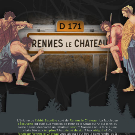
L'énigme de
l'abbé Saunière
curé de
Rennes le Chateau
: La fabuleuse
découverte
du curé aux milliards de Rennes le Chateau! A t-il à la fin du
siècle dernier découvert un fabuleux
trésor
? Sommes nous face à une
affaire liée aux
templiers
? Au
prieuré de sion
? Aux
wisigoths
? Ce
forum sur Rennes le Chateau
vous aidera peut-être à comprendre ou à