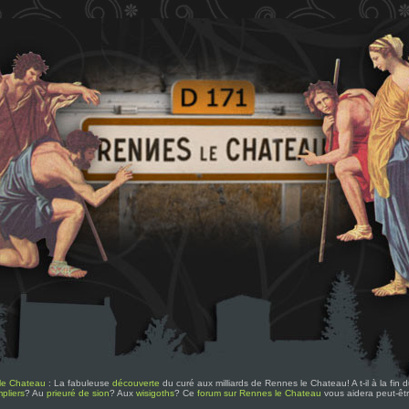
le Chateau
: La fabuleuse
découverte
du curé aux milliards de Rennes le Chateau! A t-il à la fin
pliers
? Au
prieuré de sion
? Aux
wisigoths
? Ce
forum sur Rennes le Chateau
vous aidera peut-êt