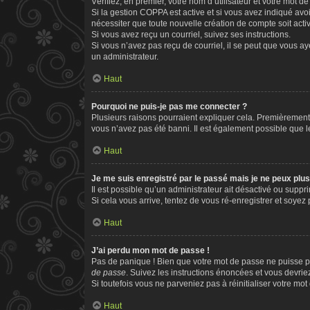
Vérifiez, en premier, votre nom d’utilisateur et votre mot de 
Si la gestion COPPA est active et si vous avez indiqué avo
nécessiter que toute nouvelle création de compte soit act
Si vous avez reçu un courriel, suivez ses instructions.
Si vous n’avez pas reçu de courriel, il se peut que vous aye
un administrateur.
Haut
Pourquoi ne puis-je pas me connecter ?
Plusieurs raisons pourraient expliquer cela. Premièrement, 
vous n’avez pas été banni. Il est également possible que le p
Haut
Je me suis enregistré par le passé mais je ne peux plu
Il est possible qu’un administrateur ait désactivé ou supp
Si cela vous arrive, tentez de vous ré-enregistrer et soyez p
Haut
J’ai perdu mon mot de passe !
Pas de panique ! Bien que votre mot de passe ne puisse pas
de passe
. Suivez les instructions énoncées et vous devri
Si toutefois vous ne parveniez pas à réinitialiser votre mo
Haut