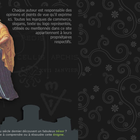
 du siècle dernier découvert un fabuleux
trésor
?
re à comprendre ou à résoudre cette
énigme
.