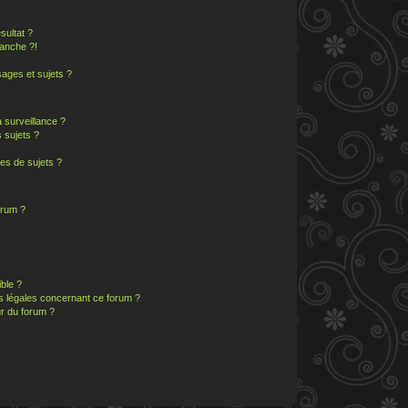
sultat ?
anche ?!
ages et sujets ?
a surveillance ?
 sujets ?
es de sujets ?
orum ?
ible ?
ns légales concernant ce forum ?
r du forum ?