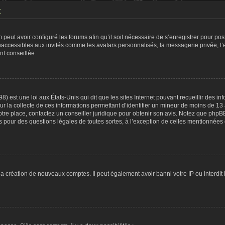
t
 peut avoir configuré les forums afin qu’il soit nécessaire de s’enregistrer pour po
naccessibles aux invités comme les avatars personnalisés, la messagerie privée, l
nt conseillée.
8) est une loi aux États-Unis qui dit que les sites Internet pouvant recueillir des 
ur la collecte de ces informations permettant d’identifier un mineur de moins de 13
otre place, contactez un conseiller juridique pour obtenir son avis. Notez que phpB
tés pour des questions légales de toutes sortes, à l’exception de celles mentionnées
 la création de nouveaux comptes. Il peut également avoir banni votre IP ou interdit 