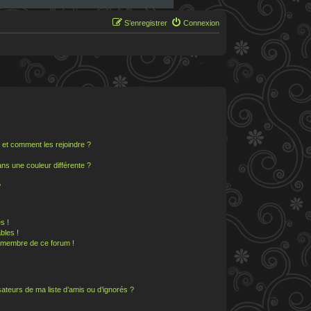
S’enregistrer
Connexion
s et comment les rejoindre ?
s une couleur différente ?
?
s !
bles !
n membre de ce forum !
ateurs de ma liste d’amis ou d’ignorés ?