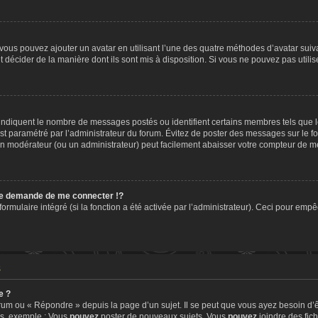
» vous pouvez ajouter un avatar en utilisant l’une des quatre méthodes d’avatar suiva
t décider de la manière dont ils sont mis à disposition. Si vous ne pouvez pas utilis
, indiquent le nombre de messages postés ou identifient certains membres tels que 
 est paramétré par l’administrateur du forum. Évitez de poster des messages sur le f
t un modérateur (ou un administrateur) peut facilement abaisser votre compteur de 
e demande de me connecter !?
mulaire intégré (si la fonction a été activée par l’administrateur). Ceci pour empêch
s
e ?
um ou « Répondre » depuis la page d’un sujet. Il se peut que vous ayez besoin d’ê
ms, exemple : Vous
pouvez
poster de nouveaux sujets, Vous
pouvez
joindre des fichi