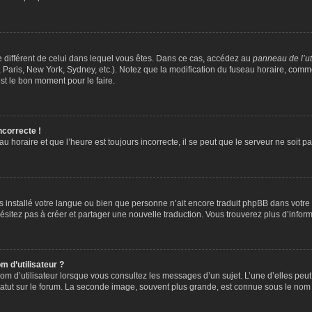
ire différent de celui dans lequel vous êtes. Dans ce cas, accédez au
panneau de l’ut
 Paris, New York, Sydney, etc.). Notez que la modification du fuseau horaire, comm
st le bon moment pour le faire.
ncorrecte !
u horaire et que l’heure est toujours incorrecte, il se peut que le serveur ne soit 
 pas installé votre langue ou bien que personne n’ait encore traduit phpBB dans vo
’hésitez pas à créer et partager une nouvelle traduction. Vous trouverez plus d’inform
 d’utilisateur ?
om d’utilisateur lorsque vous consultez les messages d’un sujet. L’une d’elles peu
atut sur le forum. La seconde image, souvent plus grande, est connue sous le nom