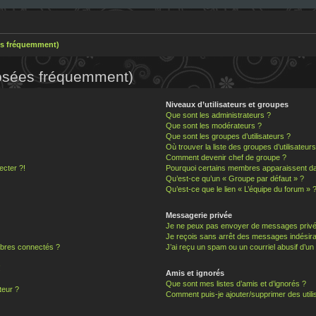
es fréquemment)
posées fréquemment)
Niveaux d’utilisateurs et groupes
Que sont les administrateurs ?
Que sont les modérateurs ?
Que sont les groupes d’utilisateurs ?
Où trouver la liste des groupes d’utilisateur
Comment devenir chef de groupe ?
ecter ?!
Pourquoi certains membres apparaissent dan
Qu’est-ce qu’un « Groupe par défaut » ?
Qu’est-ce que le lien « L’équipe du forum » 
Messagerie privée
Je ne peux pas envoyer de messages privé
Je reçois sans arrêt des messages indésira
bres connectés ?
J’ai reçu un spam ou un courriel abusif d’u
!
Amis et ignorés
Que sont mes listes d’amis et d’ignorés ?
teur ?
Comment puis-je ajouter/supprimer des utilis