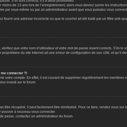
passe. S’ils sont corrects, il y a deux possibilités :
ir moins de 13 ans lors de l’enregistrement, alors vous devrez suivre les instructi
ivée par vous-même ou par un administrateur avant que vous puissiez vous connecter
z fourni une adresse incorrecte ou que le courriel ait été traité par un filtre anti-sp
vérifiez que votre nom d’utilisateur et votre mot de passe soient corrects. S’ils le 
ropriétaire du site Internet ait une erreur de configuration de son côté, et qu’il dev
s me connecter ?!
rimé votre compte. En effet, il est courant de supprimer régulièrement les membres n
lus investi sur le forum.
 être récupéré, il peut facilement être réinitialisé. Pour ce faire, rendez vous sur
ez pouvoir à nouveau vous connecter.
t de passe, contactez un administrateur du forum.