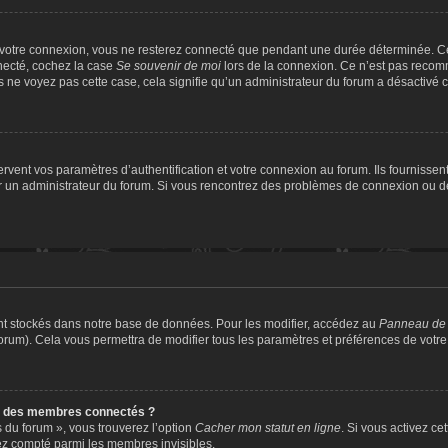
 votre connexion, vous ne resterez connecté que pendant une durée déterminée. Ce
nnecté, cochez la case
Se souvenir de moi
lors de la connexion. Ce n’est pas recomm
us ne voyez pas cette case, cela signifie qu’un administrateur du forum a désactivé ce
ent vos paramètres d’authentification et votre connexion au forum. Ils fournissent 
par un administrateur du forum. Si vous rencontrez des problèmes de connexion ou 
nt stockés dans notre base de données. Pour les modifier, accédez au
Panneau de l
forum). Cela vous permettra de modifier tous les paramètres et préférences de votr
e des membres connectés ?
s du forum », vous trouverez l’option
Cacher mon statut en ligne
. Si vous activez ce
ez compté parmi les membres invisibles.