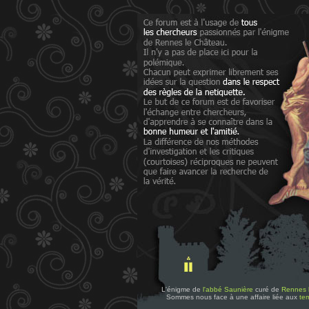
L'énigme de
l'abbé Saunière
curé de
Rennes 
Sommes nous face à une affaire liée aux
tem