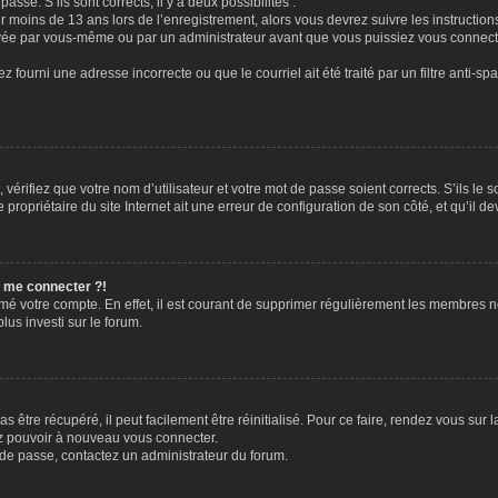
passe. S’ils sont corrects, il y a deux possibilités :
ir moins de 13 ans lors de l’enregistrement, alors vous devrez suivre les instructi
ivée par vous-même ou par un administrateur avant que vous puissiez vous connecter
z fourni une adresse incorrecte ou que le courriel ait été traité par un filtre anti-sp
vérifiez que votre nom d’utilisateur et votre mot de passe soient corrects. S’ils le 
ropriétaire du site Internet ait une erreur de configuration de son côté, et qu’il dev
s me connecter ?!
rimé votre compte. En effet, il est courant de supprimer régulièrement les membres n
lus investi sur le forum.
 être récupéré, il peut facilement être réinitialisé. Pour ce faire, rendez vous sur
ez pouvoir à nouveau vous connecter.
t de passe, contactez un administrateur du forum.