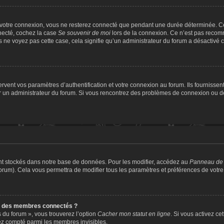
 votre connexion, vous ne resterez connecté que pendant une durée déterminée. Ce
nnecté, cochez la case
Se souvenir de moi
lors de la connexion. Ce n’est pas recomm
us ne voyez pas cette case, cela signifie qu’un administrateur du forum a désactivé ce
ent vos paramètres d’authentification et votre connexion au forum. Ils fournissent 
par un administrateur du forum. Si vous rencontrez des problèmes de connexion ou 
nt stockés dans notre base de données. Pour les modifier, accédez au
Panneau de l
forum). Cela vous permettra de modifier tous les paramètres et préférences de votr
e des membres connectés ?
s du forum », vous trouverez l’option
Cacher mon statut en ligne
. Si vous activez ce
ez compté parmi les membres invisibles.