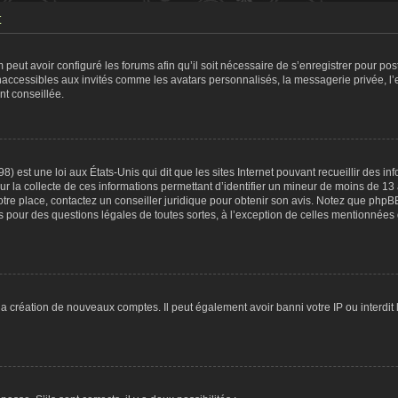
t
 peut avoir configuré les forums afin qu’il soit nécessaire de s’enregistrer pour po
naccessibles aux invités comme les avatars personnalisés, la messagerie privée, l
nt conseillée.
8) est une loi aux États-Unis qui dit que les sites Internet pouvant recueillir des 
ur la collecte de ces informations permettant d’identifier un mineur de moins de 13
otre place, contactez un conseiller juridique pour obtenir son avis. Notez que phpB
tés pour des questions légales de toutes sortes, à l’exception de celles mentionnées
 la création de nouveaux comptes. Il peut également avoir banni votre IP ou interdit 