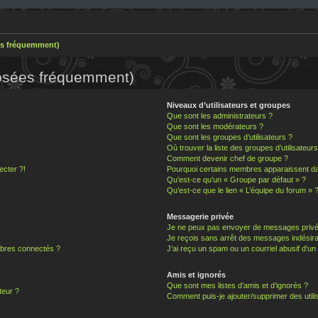
es fréquemment)
posées fréquemment)
Niveaux d’utilisateurs et groupes
Que sont les administrateurs ?
Que sont les modérateurs ?
Que sont les groupes d’utilisateurs ?
Où trouver la liste des groupes d’utilisateur
Comment devenir chef de groupe ?
ecter ?!
Pourquoi certains membres apparaissent dan
Qu’est-ce qu’un « Groupe par défaut » ?
Qu’est-ce que le lien « L’équipe du forum » 
Messagerie privée
Je ne peux pas envoyer de messages privé
Je reçois sans arrêt des messages indésira
bres connectés ?
J’ai reçu un spam ou un courriel abusif d’u
!
Amis et ignorés
Que sont mes listes d’amis et d’ignorés ?
teur ?
Comment puis-je ajouter/supprimer des utilis