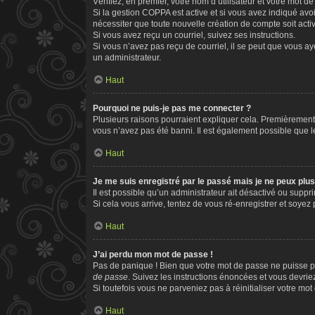
Vérifiez, en premier, votre nom d’utilisateur et votre mot de 
Si la gestion COPPA est active et si vous avez indiqué avo
nécessiter que toute nouvelle création de compte soit act
Si vous avez reçu un courriel, suivez ses instructions.
Si vous n’avez pas reçu de courriel, il se peut que vous aye
un administrateur.
Haut
Pourquoi ne puis-je pas me connecter ?
Plusieurs raisons pourraient expliquer cela. Premièrement, 
vous n’avez pas été banni. Il est également possible que le p
Haut
Je me suis enregistré par le passé mais je ne peux plu
Il est possible qu’un administrateur ait désactivé ou supp
Si cela vous arrive, tentez de vous ré-enregistrer et soyez p
Haut
J’ai perdu mon mot de passe !
Pas de panique ! Bien que votre mot de passe ne puisse pas
de passe
. Suivez les instructions énoncées et vous devri
Si toutefois vous ne parveniez pas à réinitialiser votre mo
Haut