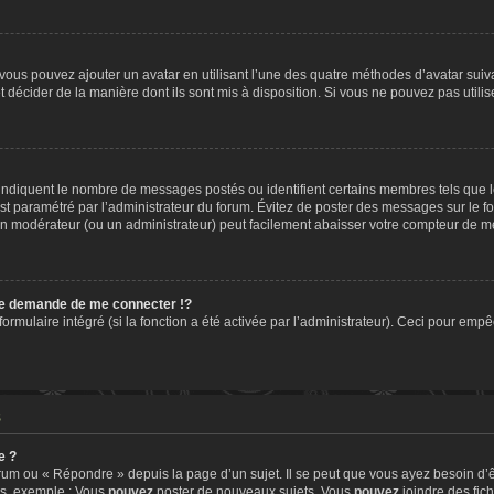
» vous pouvez ajouter un avatar en utilisant l’une des quatre méthodes d’avatar suiva
t décider de la manière dont ils sont mis à disposition. Si vous ne pouvez pas utilis
, indiquent le nombre de messages postés ou identifient certains membres tels que 
 est paramétré par l’administrateur du forum. Évitez de poster des messages sur le f
t un modérateur (ou un administrateur) peut facilement abaisser votre compteur de 
e demande de me connecter !?
mulaire intégré (si la fonction a été activée par l’administrateur). Ceci pour empêch
s
e ?
um ou « Répondre » depuis la page d’un sujet. Il se peut que vous ayez besoin d’ê
ms, exemple : Vous
pouvez
poster de nouveaux sujets, Vous
pouvez
joindre des fichi