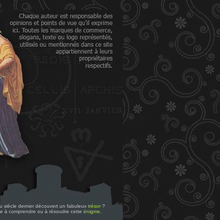
 du siècle dernier découvert un fabuleux
trésor
?
re à comprendre ou à résoudre cette
énigme
.