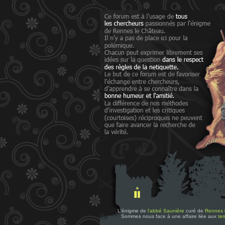
L'énigme de
l'abbé Saunière
curé de
Rennes 
Sommes nous face à une affaire liée aux
tem