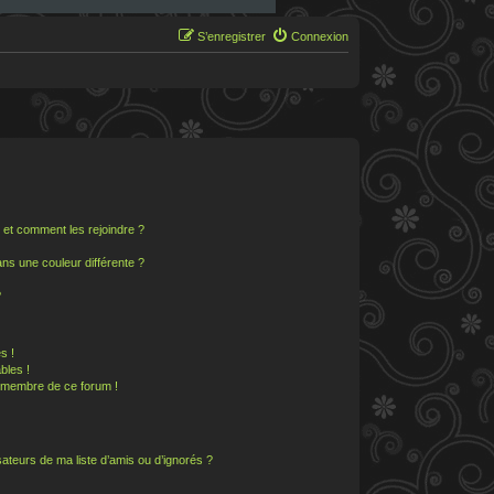
S’enregistrer
Connexion
s et comment les rejoindre ?
s une couleur différente ?
?
s !
bles !
n membre de ce forum !
ateurs de ma liste d’amis ou d’ignorés ?