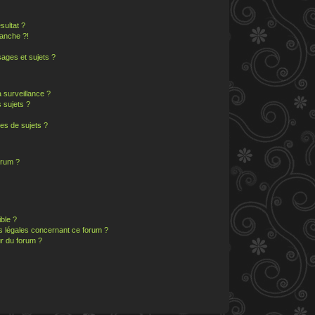
sultat ?
anche ?!
ages et sujets ?
a surveillance ?
 sujets ?
es de sujets ?
orum ?
ible ?
ns légales concernant ce forum ?
r du forum ?