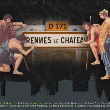
le Chateau
: La fabuleuse
découverte
du curé aux milliards de Rennes le Chateau! A t-il à la fin
pliers
? Au
prieuré de sion
? Aux
wisigoths
? Ce
forum sur Rennes le Chateau
vous aidera peut-êt