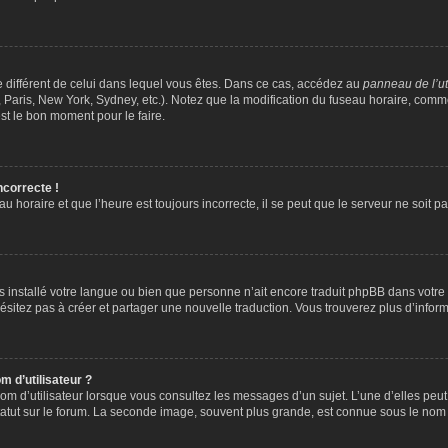
ire différent de celui dans lequel vous êtes. Dans ce cas, accédez au
panneau de l’ut
 Paris, New York, Sydney, etc.). Notez que la modification du fuseau horaire, comm
st le bon moment pour le faire.
ncorrecte !
u horaire et que l’heure est toujours incorrecte, il se peut que le serveur ne soit 
 pas installé votre langue ou bien que personne n’ait encore traduit phpBB dans vo
’hésitez pas à créer et partager une nouvelle traduction. Vous trouverez plus d’inform
 d’utilisateur ?
om d’utilisateur lorsque vous consultez les messages d’un sujet. L’une d’elles peu
atut sur le forum. La seconde image, souvent plus grande, est connue sous le nom