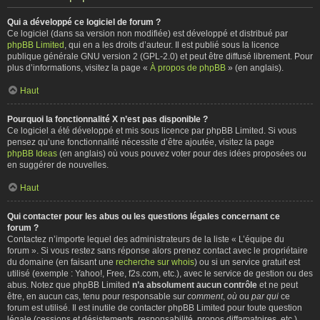
Qui a développé ce logiciel de forum ?
Ce logiciel (dans sa version non modifiée) est développé et distribué par
phpBB Limited
, qui en a les droits d’auteur. Il est publié sous la licence
publique générale GNU version 2 (GPL-2.0) et peut être diffusé librement. Pour
plus d’informations, visitez la page «
À propos de phpBB
» (en anglais).
Haut
Pourquoi la fonctionnalité X n’est pas disponible ?
Ce logiciel a été développé et mis sous licence par phpBB Limited. Si vous
pensez qu’une fonctionnalité nécessite d’être ajoutée, visitez la page
phpBB Ideas
(en anglais) où vous pouvez voter pour des idées proposées ou
en suggérer de nouvelles.
Haut
Qui contacter pour les abus ou les questions légales concernant ce
forum ?
Contactez n’importe lequel des administrateurs de la liste « L’équipe du
forum ». Si vous restez sans réponse alors prenez contact avec le propriétaire
du domaine (en faisant une
recherche sur whois
) ou si un service gratuit est
utilisé (exemple : Yahoo!, Free, f2s.com, etc.), avec le service de gestion ou des
abus. Notez que phpBB Limited
n’a absolument aucun contrôle
et ne peut
être, en aucun cas, tenu pour responsable sur
comment
,
où
ou
par qui
ce
forum est utilisé. Il est inutile de contacter phpBB Limited pour toute question
légale (cessions et désistements, responsabilité, propos diffamatoires, etc.)