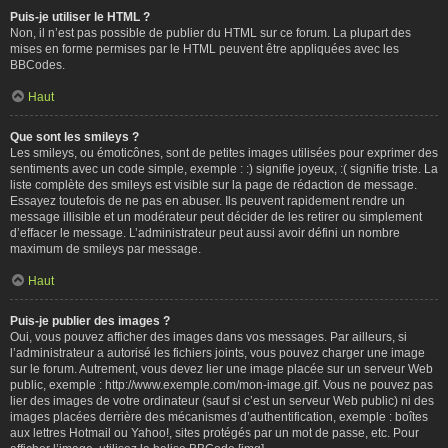
Puis-je utiliser le HTML ?
Non, il n’est pas possible de publier du HTML sur ce forum. La plupart des
mises en forme permises par le HTML peuvent être appliquées avec les
BBCodes.
Haut
Que sont les smileys ?
Les smileys, ou émoticônes, sont de petites images utilisées pour exprimer des
sentiments avec un code simple, exemple : :) signifie joyeux, :( signifie triste. La
liste complète des smileys est visible sur la page de rédaction de message.
Essayez toutefois de ne pas en abuser. Ils peuvent rapidement rendre un
message illisible et un modérateur peut décider de les retirer ou simplement
d’effacer le message. L’administrateur peut aussi avoir défini un nombre
maximum de smileys par message.
Haut
Puis-je publier des images ?
Oui, vous pouvez afficher des images dans vos messages. Par ailleurs, si
l’administrateur a autorisé les fichiers joints, vous pouvez charger une image
sur le forum. Autrement, vous devez lier une image placée sur un serveur Web
public, exemple : http://www.exemple.com/mon-image.gif. Vous ne pouvez pas
lier des images de votre ordinateur (sauf si c’est un serveur Web public) ni des
images placées derrière des mécanismes d’authentification, exemple : boîtes
aux lettres Hotmail ou Yahoo!, sites protégés par un mot de passe, etc. Pour