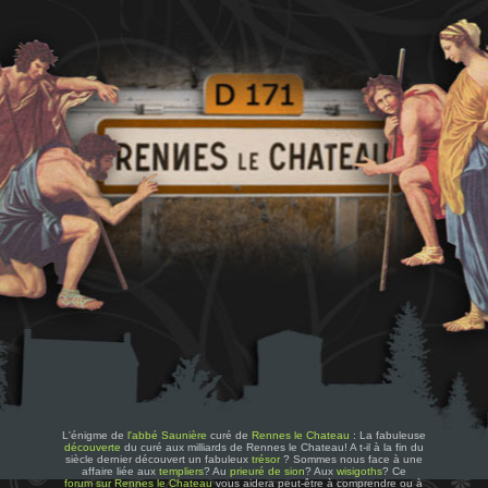
L'énigme de
l'abbé Saunière
curé de
Rennes le Chateau
: La fabuleuse
découverte
du curé aux milliards de Rennes le Chateau! A t-il à la fin du
siècle dernier découvert un fabuleux
trésor
? Sommes nous face à une
affaire liée aux
templiers
? Au
prieuré de sion
? Aux
wisigoths
? Ce
forum sur Rennes le Chateau
vous aidera peut-être à comprendre ou à