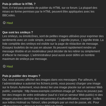
Puis-je utiliser le HTML ?
Non, il n’est pas possible de publier du HTML sur ce forum. La plupart des
mises en forme permises par le HTML peuvent être appliquées avec les
BBCodes.
Haut
Que sont les smileys ?
Les smileys, ou émoticônes, sont de petites images utilisées pour exprimer des
sentiments avec un code simple, exemple : :) signifie joyeux, :( signifie triste. La
liste complète des smileys est visible sur la page de rédaction de message.
Essayez toutefois de ne pas en abuser. Ils peuvent rapidement rendre un
message illisible et un modérateur peut décider de les retirer ou simplement
d’effacer le message. L’administrateur peut aussi avoir défini un nombre
maximum de smileys par message.
Haut
Puis-je publier des images ?
Oui, vous pouvez afficher des images dans vos messages. Par ailleurs, si
l’administrateur a autorisé les fichiers joints, vous pouvez charger une image
sur le forum. Autrement, vous devez lier une image placée sur un serveur Web
public, exemple : http://www.exemple.com/mon-image.gif. Vous ne pouvez pas
lier des images de votre ordinateur (sauf si c’est un serveur Web public) ni des
images placées derrière des mécanismes d’authentification, exemple : boîtes
aux lettres Hotmail ou Yahoo!, sites protégés par un mot de passe, etc. Pour