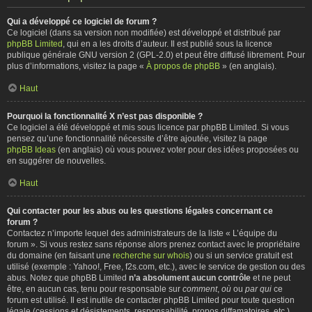
Qui a développé ce logiciel de forum ?
Ce logiciel (dans sa version non modifiée) est développé et distribué par
phpBB Limited
, qui en a les droits d’auteur. Il est publié sous la licence
publique générale GNU version 2 (GPL-2.0) et peut être diffusé librement. Pour
plus d’informations, visitez la page «
À propos de phpBB
» (en anglais).
Haut
Pourquoi la fonctionnalité X n’est pas disponible ?
Ce logiciel a été développé et mis sous licence par phpBB Limited. Si vous
pensez qu’une fonctionnalité nécessite d’être ajoutée, visitez la page
phpBB Ideas
(en anglais) où vous pouvez voter pour des idées proposées ou
en suggérer de nouvelles.
Haut
Qui contacter pour les abus ou les questions légales concernant ce
forum ?
Contactez n’importe lequel des administrateurs de la liste « L’équipe du
forum ». Si vous restez sans réponse alors prenez contact avec le propriétaire
du domaine (en faisant une
recherche sur whois
) ou si un service gratuit est
utilisé (exemple : Yahoo!, Free, f2s.com, etc.), avec le service de gestion ou des
abus. Notez que phpBB Limited
n’a absolument aucun contrôle
et ne peut
être, en aucun cas, tenu pour responsable sur
comment
,
où
ou
par qui
ce
forum est utilisé. Il est inutile de contacter phpBB Limited pour toute question
légale (cessions et désistements, responsabilité, propos diffamatoires, etc.)