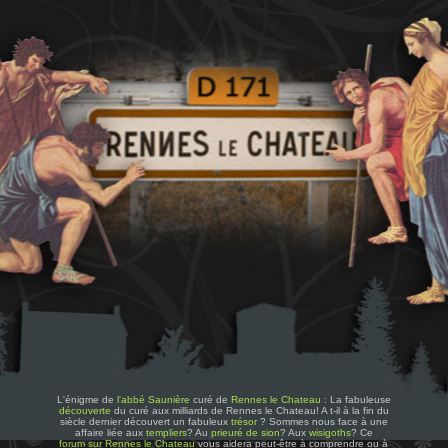
L'énigme de
l'abbé Saunière
curé de
Rennes le Chateau
: La fabuleuse
découverte
du curé aux milliards de Rennes le Chateau! A t-il à la fin du
siècle dernier découvert un fabuleux
trésor
? Sommes nous face à une
affaire liée aux
templiers
? Au
prieuré de sion
? Aux
wisigoths
? Ce
forum sur Rennes le Chateau
vous aidera peut-être à comprendre ou à