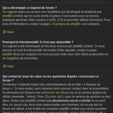
Qui a développé ce logiciel de forum ?
Ce logiciel (dans sa version non modifiée) est développé et distribué par
phpBB Limited
, qui en a les droits d’auteur. Il est publié sous la licence
publique générale GNU version 2 (GPL-2.0) et peut être diffusé librement. Pour
plus d’informations, visitez la page «
À propos de phpBB
» (en anglais).
Haut
Pourquoi la fonctionnalité X n’est pas disponible ?
Ce logiciel a été développé et mis sous licence par phpBB Limited. Si vous
pensez qu’une fonctionnalité nécessite d’être ajoutée, visitez la page
phpBB Ideas
(en anglais) où vous pouvez voter pour des idées proposées ou
en suggérer de nouvelles.
Haut
Qui contacter pour les abus ou les questions légales concernant ce
forum ?
Contactez n’importe lequel des administrateurs de la liste « L’équipe du
forum ». Si vous restez sans réponse alors prenez contact avec le propriétaire
du domaine (en faisant une
recherche sur whois
) ou si un service gratuit est
utilisé (exemple : Yahoo!, Free, f2s.com, etc.), avec le service de gestion ou des
abus. Notez que phpBB Limited
n’a absolument aucun contrôle
et ne peut
être, en aucun cas, tenu pour responsable sur
comment
,
où
ou
par qui
ce
forum est utilisé. Il est inutile de contacter phpBB Limited pour toute question
légale (cessions et désistements, responsabilité, propos diffamatoires, etc.)