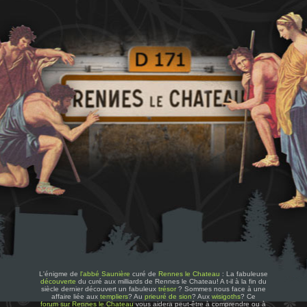
L'énigme de
l'abbé Saunière
curé de
Rennes le Chateau
: La fabuleuse
découverte
du curé aux milliards de Rennes le Chateau! A t-il à la fin du
siècle dernier découvert un fabuleux
trésor
? Sommes nous face à une
affaire liée aux
templiers
? Au
prieuré de sion
? Aux
wisigoths
? Ce
forum sur Rennes le Chateau
vous aidera peut-être à comprendre ou à