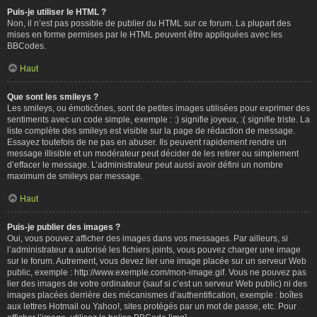
Puis-je utiliser le HTML ?
Non, il n’est pas possible de publier du HTML sur ce forum. La plupart des
mises en forme permises par le HTML peuvent être appliquées avec les
BBCodes.
Haut
Que sont les smileys ?
Les smileys, ou émoticônes, sont de petites images utilisées pour exprimer des
sentiments avec un code simple, exemple : :) signifie joyeux, :( signifie triste. La
liste complète des smileys est visible sur la page de rédaction de message.
Essayez toutefois de ne pas en abuser. Ils peuvent rapidement rendre un
message illisible et un modérateur peut décider de les retirer ou simplement
d’effacer le message. L’administrateur peut aussi avoir défini un nombre
maximum de smileys par message.
Haut
Puis-je publier des images ?
Oui, vous pouvez afficher des images dans vos messages. Par ailleurs, si
l’administrateur a autorisé les fichiers joints, vous pouvez charger une image
sur le forum. Autrement, vous devez lier une image placée sur un serveur Web
public, exemple : http://www.exemple.com/mon-image.gif. Vous ne pouvez pas
lier des images de votre ordinateur (sauf si c’est un serveur Web public) ni des
images placées derrière des mécanismes d’authentification, exemple : boîtes
aux lettres Hotmail ou Yahoo!, sites protégés par un mot de passe, etc. Pour