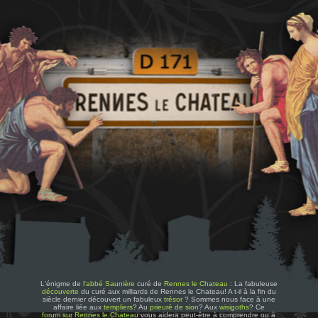
L'énigme de
l'abbé Saunière
curé de
Rennes le Chateau
: La fabuleuse
découverte
du curé aux milliards de Rennes le Chateau! A t-il à la fin du
siècle dernier découvert un fabuleux
trésor
? Sommes nous face à une
affaire liée aux
templiers
? Au
prieuré de sion
? Aux
wisigoths
? Ce
forum sur Rennes le Chateau
vous aidera peut-être à comprendre ou à