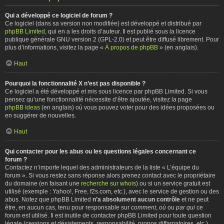
Qui a développé ce logiciel de forum ?
Ce logiciel (dans sa version non modifiée) est développé et distribué par
phpBB Limited
, qui en a les droits d’auteur. Il est publié sous la licence
publique générale GNU version 2 (GPL-2.0) et peut être diffusé librement. Pour
plus d’informations, visitez la page «
À propos de phpBB
» (en anglais).
Haut
Pourquoi la fonctionnalité X n’est pas disponible ?
Ce logiciel a été développé et mis sous licence par phpBB Limited. Si vous
pensez qu’une fonctionnalité nécessite d’être ajoutée, visitez la page
phpBB Ideas
(en anglais) où vous pouvez voter pour des idées proposées ou
en suggérer de nouvelles.
Haut
Qui contacter pour les abus ou les questions légales concernant ce
forum ?
Contactez n’importe lequel des administrateurs de la liste « L’équipe du
forum ». Si vous restez sans réponse alors prenez contact avec le propriétaire
du domaine (en faisant une
recherche sur whois
) ou si un service gratuit est
utilisé (exemple : Yahoo!, Free, f2s.com, etc.), avec le service de gestion ou des
abus. Notez que phpBB Limited
n’a absolument aucun contrôle
et ne peut
être, en aucun cas, tenu pour responsable sur
comment
,
où
ou
par qui
ce
forum est utilisé. Il est inutile de contacter phpBB Limited pour toute question
légale (cessions et désistements, responsabilité, propos diffamatoires, etc.)