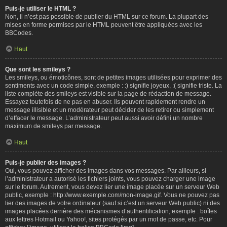
Puis-je utiliser le HTML ?
Non, il n’est pas possible de publier du HTML sur ce forum. La plupart des
mises en forme permises par le HTML peuvent être appliquées avec les
BBCodes.
Haut
Que sont les smileys ?
Les smileys, ou émoticônes, sont de petites images utilisées pour exprimer des
sentiments avec un code simple, exemple : :) signifie joyeux, :( signifie triste. La
liste complète des smileys est visible sur la page de rédaction de message.
Essayez toutefois de ne pas en abuser. Ils peuvent rapidement rendre un
message illisible et un modérateur peut décider de les retirer ou simplement
d’effacer le message. L’administrateur peut aussi avoir défini un nombre
maximum de smileys par message.
Haut
Puis-je publier des images ?
Oui, vous pouvez afficher des images dans vos messages. Par ailleurs, si
l’administrateur a autorisé les fichiers joints, vous pouvez charger une image
sur le forum. Autrement, vous devez lier une image placée sur un serveur Web
public, exemple : http://www.exemple.com/mon-image.gif. Vous ne pouvez pas
lier des images de votre ordinateur (sauf si c’est un serveur Web public) ni des
images placées derrière des mécanismes d’authentification, exemple : boîtes
aux lettres Hotmail ou Yahoo!, sites protégés par un mot de passe, etc. Pour