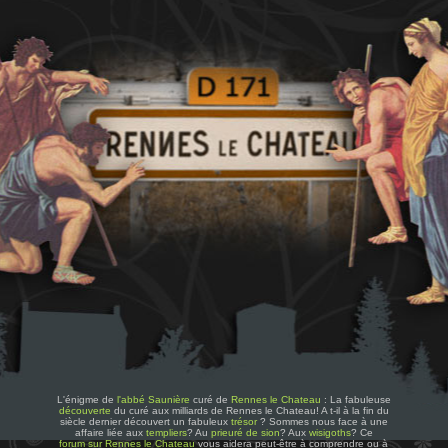
L'énigme de
l'abbé Saunière
curé de
Rennes le Chateau
: La fabuleuse
découverte
du curé aux milliards de Rennes le Chateau! A t-il à la fin du
siècle dernier découvert un fabuleux
trésor
? Sommes nous face à une
affaire liée aux
templiers
? Au
prieuré de sion
? Aux
wisigoths
? Ce
forum sur Rennes le Chateau
vous aidera peut-être à comprendre ou à