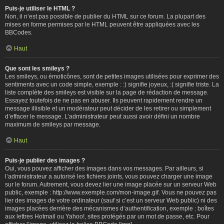
Puis-je utiliser le HTML ?
Non, il n’est pas possible de publier du HTML sur ce forum. La plupart des
mises en forme permises par le HTML peuvent être appliquées avec les
BBCodes.
Haut
Que sont les smileys ?
Les smileys, ou émoticônes, sont de petites images utilisées pour exprimer des
sentiments avec un code simple, exemple : :) signifie joyeux, :( signifie triste. La
liste complète des smileys est visible sur la page de rédaction de message.
Essayez toutefois de ne pas en abuser. Ils peuvent rapidement rendre un
message illisible et un modérateur peut décider de les retirer ou simplement
d’effacer le message. L’administrateur peut aussi avoir défini un nombre
maximum de smileys par message.
Haut
Puis-je publier des images ?
Oui, vous pouvez afficher des images dans vos messages. Par ailleurs, si
l’administrateur a autorisé les fichiers joints, vous pouvez charger une image
sur le forum. Autrement, vous devez lier une image placée sur un serveur Web
public, exemple : http://www.exemple.com/mon-image.gif. Vous ne pouvez pas
lier des images de votre ordinateur (sauf si c’est un serveur Web public) ni des
images placées derrière des mécanismes d’authentification, exemple : boîtes
aux lettres Hotmail ou Yahoo!, sites protégés par un mot de passe, etc. Pour