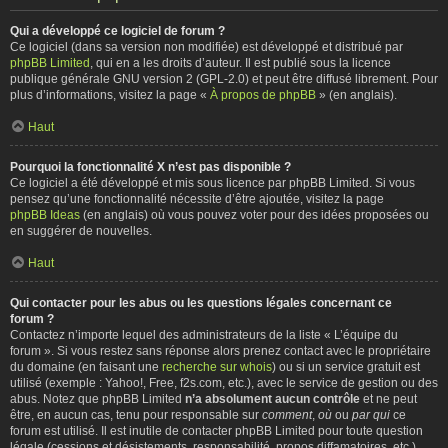
Qui a développé ce logiciel de forum ?
Ce logiciel (dans sa version non modifiée) est développé et distribué par
phpBB Limited
, qui en a les droits d’auteur. Il est publié sous la licence
publique générale GNU version 2 (GPL-2.0) et peut être diffusé librement. Pour
plus d’informations, visitez la page «
À propos de phpBB
» (en anglais).
Haut
Pourquoi la fonctionnalité X n’est pas disponible ?
Ce logiciel a été développé et mis sous licence par phpBB Limited. Si vous
pensez qu’une fonctionnalité nécessite d’être ajoutée, visitez la page
phpBB Ideas
(en anglais) où vous pouvez voter pour des idées proposées ou
en suggérer de nouvelles.
Haut
Qui contacter pour les abus ou les questions légales concernant ce
forum ?
Contactez n’importe lequel des administrateurs de la liste « L’équipe du
forum ». Si vous restez sans réponse alors prenez contact avec le propriétaire
du domaine (en faisant une
recherche sur whois
) ou si un service gratuit est
utilisé (exemple : Yahoo!, Free, f2s.com, etc.), avec le service de gestion ou des
abus. Notez que phpBB Limited
n’a absolument aucun contrôle
et ne peut
être, en aucun cas, tenu pour responsable sur
comment
,
où
ou
par qui
ce
forum est utilisé. Il est inutile de contacter phpBB Limited pour toute question
légale (cessions et désistements, responsabilité, propos diffamatoires, etc.)