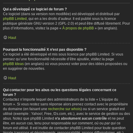
Qui a développé ce logiciel de forum ?
Ce logiciel (dans sa version non modifiée) est développé et distribué par
phpBB Limited
, qui en a les droits d’auteur. Il est publié sous la licence
publique générale GNU version 2 (GPL-2.0) et peut être diffusé librement. Pour
plus d’informations, visitez la page «
À propos de phpBB
» (en anglais).
Haut
Pourquoi la fonctionnalité X n’est pas disponible ?
Ce logiciel a été développé et mis sous licence par phpBB Limited. Si vous
pensez qu’une fonctionnalité nécessite d’être ajoutée, visitez la page
phpBB Ideas
(en anglais) où vous pouvez voter pour des idées proposées ou
en suggérer de nouvelles.
Haut
Qui contacter pour les abus ou les questions légales concernant ce
forum ?
Contactez n’importe lequel des administrateurs de la liste « L’équipe du
forum ». Si vous restez sans réponse alors prenez contact avec le propriétaire
du domaine (en faisant une
recherche sur whois
) ou si un service gratuit est
utilisé (exemple : Yahoo!, Free, f2s.com, etc.), avec le service de gestion ou des
abus. Notez que phpBB Limited
n’a absolument aucun contrôle
et ne peut
être, en aucun cas, tenu pour responsable sur
comment
,
où
ou
par qui
ce
forum est utilisé. Il est inutile de contacter phpBB Limited pour toute question
légale (cessions et désistements, responsabilité, propos diffamatoires, etc.)