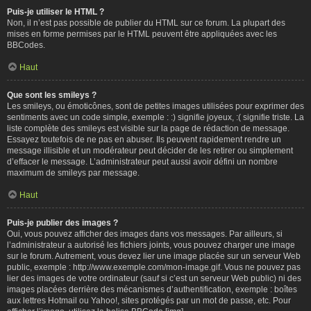
Puis-je utiliser le HTML ?
Non, il n’est pas possible de publier du HTML sur ce forum. La plupart des
mises en forme permises par le HTML peuvent être appliquées avec les
BBCodes.
Haut
Que sont les smileys ?
Les smileys, ou émoticônes, sont de petites images utilisées pour exprimer des
sentiments avec un code simple, exemple : :) signifie joyeux, :( signifie triste. La
liste complète des smileys est visible sur la page de rédaction de message.
Essayez toutefois de ne pas en abuser. Ils peuvent rapidement rendre un
message illisible et un modérateur peut décider de les retirer ou simplement
d’effacer le message. L’administrateur peut aussi avoir défini un nombre
maximum de smileys par message.
Haut
Puis-je publier des images ?
Oui, vous pouvez afficher des images dans vos messages. Par ailleurs, si
l’administrateur a autorisé les fichiers joints, vous pouvez charger une image
sur le forum. Autrement, vous devez lier une image placée sur un serveur Web
public, exemple : http://www.exemple.com/mon-image.gif. Vous ne pouvez pas
lier des images de votre ordinateur (sauf si c’est un serveur Web public) ni des
images placées derrière des mécanismes d’authentification, exemple : boîtes
aux lettres Hotmail ou Yahoo!, sites protégés par un mot de passe, etc. Pour