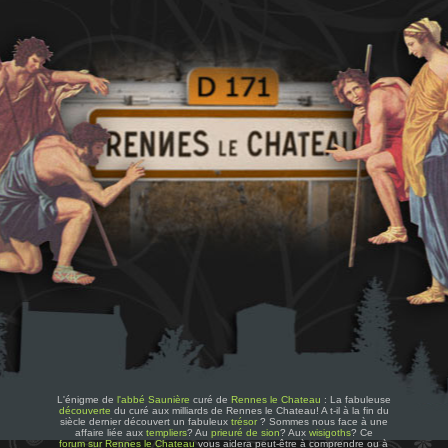
L'énigme de
l'abbé Saunière
curé de
Rennes le Chateau
: La fabuleuse
découverte
du curé aux milliards de Rennes le Chateau! A t-il à la fin du
siècle dernier découvert un fabuleux
trésor
? Sommes nous face à une
affaire liée aux
templiers
? Au
prieuré de sion
? Aux
wisigoths
? Ce
forum sur Rennes le Chateau
vous aidera peut-être à comprendre ou à