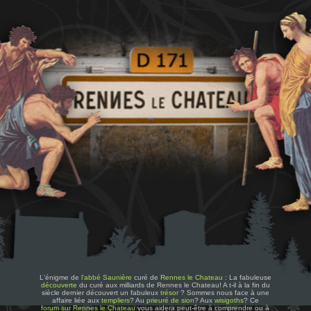
L'énigme de
l'abbé Saunière
curé de
Rennes le Chateau
: La fabuleuse
découverte
du curé aux milliards de Rennes le Chateau! A t-il à la fin du
siècle dernier découvert un fabuleux
trésor
? Sommes nous face à une
affaire liée aux
templiers
? Au
prieuré de sion
? Aux
wisigoths
? Ce
forum sur Rennes le Chateau
vous aidera peut-être à comprendre ou à