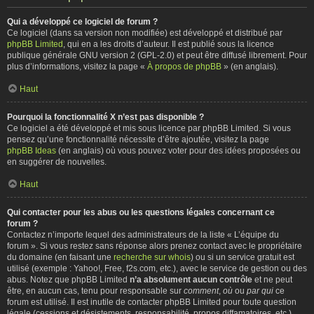
Qui a développé ce logiciel de forum ?
Ce logiciel (dans sa version non modifiée) est développé et distribué par
phpBB Limited
, qui en a les droits d’auteur. Il est publié sous la licence
publique générale GNU version 2 (GPL-2.0) et peut être diffusé librement. Pour
plus d’informations, visitez la page «
À propos de phpBB
» (en anglais).
Haut
Pourquoi la fonctionnalité X n’est pas disponible ?
Ce logiciel a été développé et mis sous licence par phpBB Limited. Si vous
pensez qu’une fonctionnalité nécessite d’être ajoutée, visitez la page
phpBB Ideas
(en anglais) où vous pouvez voter pour des idées proposées ou
en suggérer de nouvelles.
Haut
Qui contacter pour les abus ou les questions légales concernant ce
forum ?
Contactez n’importe lequel des administrateurs de la liste « L’équipe du
forum ». Si vous restez sans réponse alors prenez contact avec le propriétaire
du domaine (en faisant une
recherche sur whois
) ou si un service gratuit est
utilisé (exemple : Yahoo!, Free, f2s.com, etc.), avec le service de gestion ou des
abus. Notez que phpBB Limited
n’a absolument aucun contrôle
et ne peut
être, en aucun cas, tenu pour responsable sur
comment
,
où
ou
par qui
ce
forum est utilisé. Il est inutile de contacter phpBB Limited pour toute question
légale (cessions et désistements, responsabilité, propos diffamatoires, etc.)