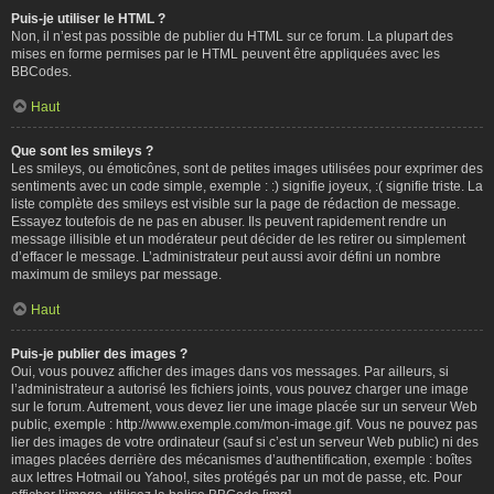
Puis-je utiliser le HTML ?
Non, il n’est pas possible de publier du HTML sur ce forum. La plupart des
mises en forme permises par le HTML peuvent être appliquées avec les
BBCodes.
Haut
Que sont les smileys ?
Les smileys, ou émoticônes, sont de petites images utilisées pour exprimer des
sentiments avec un code simple, exemple : :) signifie joyeux, :( signifie triste. La
liste complète des smileys est visible sur la page de rédaction de message.
Essayez toutefois de ne pas en abuser. Ils peuvent rapidement rendre un
message illisible et un modérateur peut décider de les retirer ou simplement
d’effacer le message. L’administrateur peut aussi avoir défini un nombre
maximum de smileys par message.
Haut
Puis-je publier des images ?
Oui, vous pouvez afficher des images dans vos messages. Par ailleurs, si
l’administrateur a autorisé les fichiers joints, vous pouvez charger une image
sur le forum. Autrement, vous devez lier une image placée sur un serveur Web
public, exemple : http://www.exemple.com/mon-image.gif. Vous ne pouvez pas
lier des images de votre ordinateur (sauf si c’est un serveur Web public) ni des
images placées derrière des mécanismes d’authentification, exemple : boîtes
aux lettres Hotmail ou Yahoo!, sites protégés par un mot de passe, etc. Pour