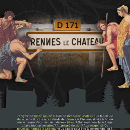
L'énigme de
l'abbé Saunière
curé de
Rennes le Chateau
: La fabuleuse
découverte
du curé aux milliards de Rennes le Chateau! A t-il à la fin du
siècle dernier découvert un fabuleux
trésor
? Sommes nous face à une
affaire liée aux
templiers
? Au
prieuré de sion
? Aux
wisigoths
? Ce
forum sur Rennes le Chateau
vous aidera peut-être à comprendre ou à