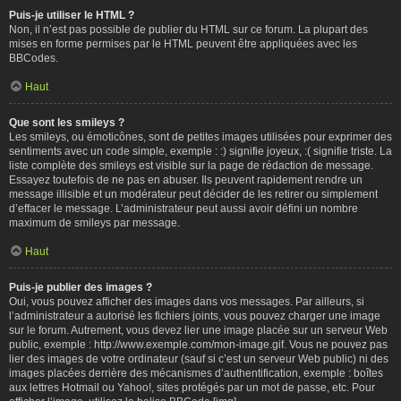
Puis-je utiliser le HTML ?
Non, il n’est pas possible de publier du HTML sur ce forum. La plupart des
mises en forme permises par le HTML peuvent être appliquées avec les
BBCodes.
Haut
Que sont les smileys ?
Les smileys, ou émoticônes, sont de petites images utilisées pour exprimer des
sentiments avec un code simple, exemple : :) signifie joyeux, :( signifie triste. La
liste complète des smileys est visible sur la page de rédaction de message.
Essayez toutefois de ne pas en abuser. Ils peuvent rapidement rendre un
message illisible et un modérateur peut décider de les retirer ou simplement
d’effacer le message. L’administrateur peut aussi avoir défini un nombre
maximum de smileys par message.
Haut
Puis-je publier des images ?
Oui, vous pouvez afficher des images dans vos messages. Par ailleurs, si
l’administrateur a autorisé les fichiers joints, vous pouvez charger une image
sur le forum. Autrement, vous devez lier une image placée sur un serveur Web
public, exemple : http://www.exemple.com/mon-image.gif. Vous ne pouvez pas
lier des images de votre ordinateur (sauf si c’est un serveur Web public) ni des
images placées derrière des mécanismes d’authentification, exemple : boîtes
aux lettres Hotmail ou Yahoo!, sites protégés par un mot de passe, etc. Pour