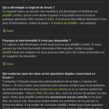
Qui a développé ce logiciel de forum ?
Ce logiciel (dans sa version non modifiée) est développé et distribué par
phpBB Limited
, qui en a les droits d’auteur. Il est publié sous la licence
publique générale GNU version 2 (GPL-2.0) et peut être diffusé librement. Pour
plus d’informations, visitez la page «
À propos de phpBB
» (en anglais).
Haut
Pourquoi la fonctionnalité X n’est pas disponible ?
Ce logiciel a été développé et mis sous licence par phpBB Limited. Si vous
pensez qu’une fonctionnalité nécessite d’être ajoutée, visitez la page
phpBB Ideas
(en anglais) où vous pouvez voter pour des idées proposées ou
en suggérer de nouvelles.
Haut
Qui contacter pour les abus ou les questions légales concernant ce
forum ?
Contactez n’importe lequel des administrateurs de la liste « L’équipe du
forum ». Si vous restez sans réponse alors prenez contact avec le propriétaire
du domaine (en faisant une
recherche sur whois
) ou si un service gratuit est
utilisé (exemple : Yahoo!, Free, f2s.com, etc.), avec le service de gestion ou des
abus. Notez que phpBB Limited
n’a absolument aucun contrôle
et ne peut
être, en aucun cas, tenu pour responsable sur
comment
,
où
ou
par qui
ce
forum est utilisé. Il est inutile de contacter phpBB Limited pour toute question
légale (cessions et désistements, responsabilité, propos diffamatoires, etc.)