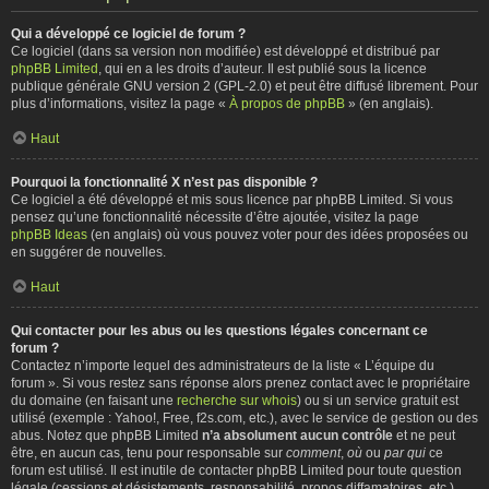
Qui a développé ce logiciel de forum ?
Ce logiciel (dans sa version non modifiée) est développé et distribué par
phpBB Limited
, qui en a les droits d’auteur. Il est publié sous la licence
publique générale GNU version 2 (GPL-2.0) et peut être diffusé librement. Pour
plus d’informations, visitez la page «
À propos de phpBB
» (en anglais).
Haut
Pourquoi la fonctionnalité X n’est pas disponible ?
Ce logiciel a été développé et mis sous licence par phpBB Limited. Si vous
pensez qu’une fonctionnalité nécessite d’être ajoutée, visitez la page
phpBB Ideas
(en anglais) où vous pouvez voter pour des idées proposées ou
en suggérer de nouvelles.
Haut
Qui contacter pour les abus ou les questions légales concernant ce
forum ?
Contactez n’importe lequel des administrateurs de la liste « L’équipe du
forum ». Si vous restez sans réponse alors prenez contact avec le propriétaire
du domaine (en faisant une
recherche sur whois
) ou si un service gratuit est
utilisé (exemple : Yahoo!, Free, f2s.com, etc.), avec le service de gestion ou des
abus. Notez que phpBB Limited
n’a absolument aucun contrôle
et ne peut
être, en aucun cas, tenu pour responsable sur
comment
,
où
ou
par qui
ce
forum est utilisé. Il est inutile de contacter phpBB Limited pour toute question
légale (cessions et désistements, responsabilité, propos diffamatoires, etc.)