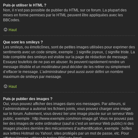
Puis-je utiliser le HTML ?
Non, il n’est pas possible de publier du HTML sur ce forum. La plupart des
mises en forme permises par le HTML peuvent être appliquées avec les
BBCodes.
Haut
Que sont les smileys ?
Les smileys, ou émoticônes, sont de petites images utilisées pour exprimer des
sentiments avec un code simple, exemple : :) signifie joyeux, :( signifie triste. La
liste complète des smileys est visible sur la page de rédaction de message.
Essayez toutefois de ne pas en abuser. Ils peuvent rapidement rendre un
message illisible et un modérateur peut décider de les retirer ou simplement
d’effacer le message. L’administrateur peut aussi avoir défini un nombre
maximum de smileys par message.
Haut
Puis-je publier des images ?
Oui, vous pouvez afficher des images dans vos messages. Par ailleurs, si
l’administrateur a autorisé les fichiers joints, vous pouvez charger une image
sur le forum. Autrement, vous devez lier une image placée sur un serveur Web
public, exemple : http://www.exemple.com/mon-image.gif. Vous ne pouvez pas
lier des images de votre ordinateur (sauf si c’est un serveur Web public) ni des
images placées derrière des mécanismes d’authentification, exemple : boîtes
aux lettres Hotmail ou Yahoo!, sites protégés par un mot de passe, etc. Pour