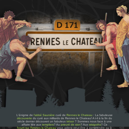
L'énigme de
l'abbé Saunière
curé de
Rennes le Chateau
: La fabuleuse
découverte
du curé aux milliards de Rennes le Chateau! A t-il à la fin du
siècle dernier découvert un fabuleux
trésor
? Sommes nous face à une
affaire liée aux
templiers
? Au
prieuré de sion
? Aux
wisigoths
? Ce
forum sur Rennes le Chateau
vous aidera peut-être à comprendre ou à