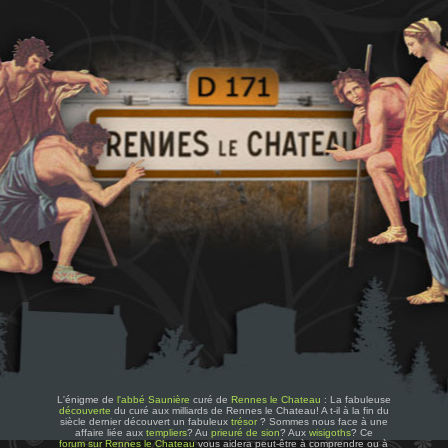
L'énigme de
l'abbé Saunière
curé de
Rennes le Chateau
: La fabuleuse
découverte
du curé aux milliards de Rennes le Chateau! A t-il à la fin du
siècle dernier découvert un fabuleux
trésor
? Sommes nous face à une
affaire liée aux
templiers
? Au
prieuré de sion
? Aux
wisigoths
? Ce
forum sur Rennes le Chateau
vous aidera peut-être à comprendre ou à