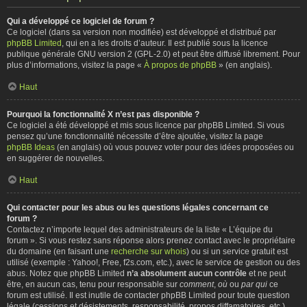
Qui a développé ce logiciel de forum ?
Ce logiciel (dans sa version non modifiée) est développé et distribué par
phpBB Limited
, qui en a les droits d’auteur. Il est publié sous la licence
publique générale GNU version 2 (GPL-2.0) et peut être diffusé librement. Pour
plus d’informations, visitez la page «
À propos de phpBB
» (en anglais).
Haut
Pourquoi la fonctionnalité X n’est pas disponible ?
Ce logiciel a été développé et mis sous licence par phpBB Limited. Si vous
pensez qu’une fonctionnalité nécessite d’être ajoutée, visitez la page
phpBB Ideas
(en anglais) où vous pouvez voter pour des idées proposées ou
en suggérer de nouvelles.
Haut
Qui contacter pour les abus ou les questions légales concernant ce
forum ?
Contactez n’importe lequel des administrateurs de la liste « L’équipe du
forum ». Si vous restez sans réponse alors prenez contact avec le propriétaire
du domaine (en faisant une
recherche sur whois
) ou si un service gratuit est
utilisé (exemple : Yahoo!, Free, f2s.com, etc.), avec le service de gestion ou des
abus. Notez que phpBB Limited
n’a absolument aucun contrôle
et ne peut
être, en aucun cas, tenu pour responsable sur
comment
,
où
ou
par qui
ce
forum est utilisé. Il est inutile de contacter phpBB Limited pour toute question
légale (cessions et désistements, responsabilité, propos diffamatoires, etc.)