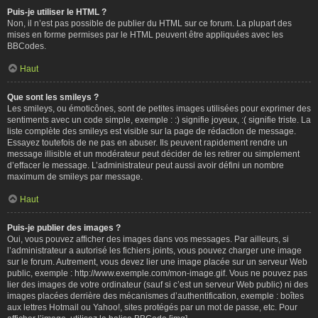
Puis-je utiliser le HTML ?
Non, il n’est pas possible de publier du HTML sur ce forum. La plupart des
mises en forme permises par le HTML peuvent être appliquées avec les
BBCodes.
Haut
Que sont les smileys ?
Les smileys, ou émoticônes, sont de petites images utilisées pour exprimer des
sentiments avec un code simple, exemple : :) signifie joyeux, :( signifie triste. La
liste complète des smileys est visible sur la page de rédaction de message.
Essayez toutefois de ne pas en abuser. Ils peuvent rapidement rendre un
message illisible et un modérateur peut décider de les retirer ou simplement
d’effacer le message. L’administrateur peut aussi avoir défini un nombre
maximum de smileys par message.
Haut
Puis-je publier des images ?
Oui, vous pouvez afficher des images dans vos messages. Par ailleurs, si
l’administrateur a autorisé les fichiers joints, vous pouvez charger une image
sur le forum. Autrement, vous devez lier une image placée sur un serveur Web
public, exemple : http://www.exemple.com/mon-image.gif. Vous ne pouvez pas
lier des images de votre ordinateur (sauf si c’est un serveur Web public) ni des
images placées derrière des mécanismes d’authentification, exemple : boîtes
aux lettres Hotmail ou Yahoo!, sites protégés par un mot de passe, etc. Pour