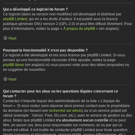
Qui a développé ce logiciel de forum ?
Ce logiciel (dans sa version non modifiée) est développé et distribué par
phpBB Limited
, qui en a les droits d’auteur. Il est publié sous la licence
publique générale GNU version 2 (GPL-2.0) et peut être diffusé librement. Pour
plus d’informations, visitez la page «
À propos de phpBB
» (en anglais).
Haut
Pourquoi la fonctionnalité X n’est pas disponible ?
Ce logiciel a été développé et mis sous licence par phpBB Limited. Si vous
pensez qu’une fonctionnalité nécessite d’être ajoutée, visitez la page
phpBB Ideas
(en anglais) où vous pouvez voter pour des idées proposées ou
en suggérer de nouvelles.
Haut
Qui contacter pour les abus ou les questions légales concernant ce
forum ?
Contactez n’importe lequel des administrateurs de la liste « L’équipe du
forum ». Si vous restez sans réponse alors prenez contact avec le propriétaire
du domaine (en faisant une
recherche sur whois
) ou si un service gratuit est
utilisé (exemple : Yahoo!, Free, f2s.com, etc.), avec le service de gestion ou des
abus. Notez que phpBB Limited
n’a absolument aucun contrôle
et ne peut
être, en aucun cas, tenu pour responsable sur
comment
,
où
ou
par qui
ce
forum est utilisé. Il est inutile de contacter phpBB Limited pour toute question
légale (cessions et désistements, responsabilité, propos diffamatoires, etc.)