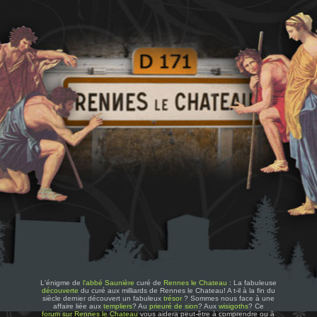
L'énigme de
l'abbé Saunière
curé de
Rennes le Chateau
: La fabuleuse
découverte
du curé aux milliards de Rennes le Chateau! A t-il à la fin du
siècle dernier découvert un fabuleux
trésor
? Sommes nous face à une
affaire liée aux
templiers
? Au
prieuré de sion
? Aux
wisigoths
? Ce
forum sur Rennes le Chateau
vous aidera peut-être à comprendre ou à