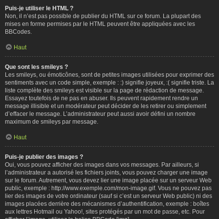
Puis-je utiliser le HTML ?
Non, il n’est pas possible de publier du HTML sur ce forum. La plupart des
mises en forme permises par le HTML peuvent être appliquées avec les
BBCodes.
Haut
Que sont les smileys ?
Les smileys, ou émoticônes, sont de petites images utilisées pour exprimer des
sentiments avec un code simple, exemple : :) signifie joyeux, :( signifie triste. La
liste complète des smileys est visible sur la page de rédaction de message.
Essayez toutefois de ne pas en abuser. Ils peuvent rapidement rendre un
message illisible et un modérateur peut décider de les retirer ou simplement
d’effacer le message. L’administrateur peut aussi avoir défini un nombre
maximum de smileys par message.
Haut
Puis-je publier des images ?
Oui, vous pouvez afficher des images dans vos messages. Par ailleurs, si
l’administrateur a autorisé les fichiers joints, vous pouvez charger une image
sur le forum. Autrement, vous devez lier une image placée sur un serveur Web
public, exemple : http://www.exemple.com/mon-image.gif. Vous ne pouvez pas
lier des images de votre ordinateur (sauf si c’est un serveur Web public) ni des
images placées derrière des mécanismes d’authentification, exemple : boîtes
aux lettres Hotmail ou Yahoo!, sites protégés par un mot de passe, etc. Pour