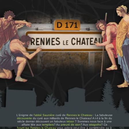
L'énigme de
l'abbé Saunière
curé de
Rennes le Chateau
: La fabuleuse
découverte
du curé aux milliards de Rennes le Chateau! A t-il à la fin du
siècle dernier découvert un fabuleux
trésor
? Sommes nous face à une
affaire liée aux
templiers
? Au
prieuré de sion
? Aux
wisigoths
? Ce
forum sur Rennes le Chateau
vous aidera peut-être à comprendre ou à