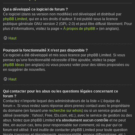
Qui a développé ce logiciel de forum ?
Ce logiciel (dans sa version non modifiée) est développé et distribué par
phpBB Limited
, qui en a les droits d’auteur. Il est publié sous la licence
publique générale GNU version 2 (GPL-2.0) et peut être diffusé librement. Pour
plus d’informations, visitez la page «
À propos de phpBB
» (en anglais).
Haut
Pourquoi la fonctionnalité X n’est pas disponible ?
Ce logiciel a été développé et mis sous licence par phpBB Limited. Si vous
pensez qu’une fonctionnalité nécessite d’être ajoutée, visitez la page
phpBB Ideas
(en anglais) où vous pouvez voter pour des idées proposées ou
en suggérer de nouvelles.
Haut
Qui contacter pour les abus ou les questions légales concernant ce
forum ?
Contactez n’importe lequel des administrateurs de la liste « L’équipe du
forum ». Si vous restez sans réponse alors prenez contact avec le propriétaire
du domaine (en faisant une
recherche sur whois
) ou si un service gratuit est
utilisé (exemple : Yahoo!, Free, f2s.com, etc.), avec le service de gestion ou des
abus. Notez que phpBB Limited
n’a absolument aucun contrôle
et ne peut
être, en aucun cas, tenu pour responsable sur
comment
,
où
ou
par qui
ce
forum est utilisé. Il est inutile de contacter phpBB Limited pour toute question
légale (cessions et désistements, responsabilité, propos diffamatoires, etc.)