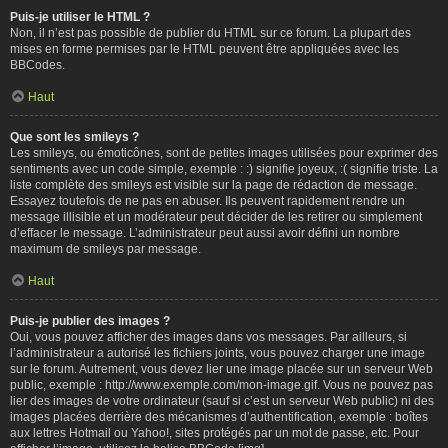
Puis-je utiliser le HTML ?
Non, il n’est pas possible de publier du HTML sur ce forum. La plupart des
mises en forme permises par le HTML peuvent être appliquées avec les
BBCodes.
Haut
Que sont les smileys ?
Les smileys, ou émoticônes, sont de petites images utilisées pour exprimer des
sentiments avec un code simple, exemple : :) signifie joyeux, :( signifie triste. La
liste complète des smileys est visible sur la page de rédaction de message.
Essayez toutefois de ne pas en abuser. Ils peuvent rapidement rendre un
message illisible et un modérateur peut décider de les retirer ou simplement
d’effacer le message. L’administrateur peut aussi avoir défini un nombre
maximum de smileys par message.
Haut
Puis-je publier des images ?
Oui, vous pouvez afficher des images dans vos messages. Par ailleurs, si
l’administrateur a autorisé les fichiers joints, vous pouvez charger une image
sur le forum. Autrement, vous devez lier une image placée sur un serveur Web
public, exemple : http://www.exemple.com/mon-image.gif. Vous ne pouvez pas
lier des images de votre ordinateur (sauf si c’est un serveur Web public) ni des
images placées derrière des mécanismes d’authentification, exemple : boîtes
aux lettres Hotmail ou Yahoo!, sites protégés par un mot de passe, etc. Pour