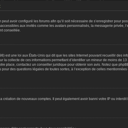
t
 peut avoir configuré les forums afin qu’il soit nécessaire de s’enregistrer pour po
naccessibles aux invités comme les avatars personnalisés, la messagerie privée, l
nt conseillée.
8) est une loi aux États-Unis qui dit que les sites Internet pouvant recueillir des 
ur la collecte de ces informations permettant d’identifier un mineur de moins de 13
otre place, contactez un conseiller juridique pour obtenir son avis. Notez que phpB
tés pour des questions légales de toutes sortes, à l’exception de celles mentionnées
 la création de nouveaux comptes. Il peut également avoir banni votre IP ou interdit 