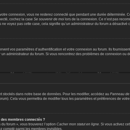
 votre connexion, vous ne resterez connecté que pendant une durée déterminée. Ce
nnecté, cochez la case
Se souvenir de moi
lors de la connexion. Ce n’est pas recomm
us ne voyez pas cette case, cela signifie qu’un administrateur du forum a désactivé ce
ent vos paramètres d’authentification et votre connexion au forum. Ils fournissent 
par un administrateur du forum. Si vous rencontrez des problèmes de connexion ou 
nt stockés dans notre base de données. Pour les modifier, accédez au
Panneau de l
forum). Cela vous permettra de modifier tous les paramètres et préférences de votr
e des membres connectés ?
s du forum », vous trouverez l’option
Cacher mon statut en ligne
. Si vous activez ce
ez compté parmi les membres invisibles.