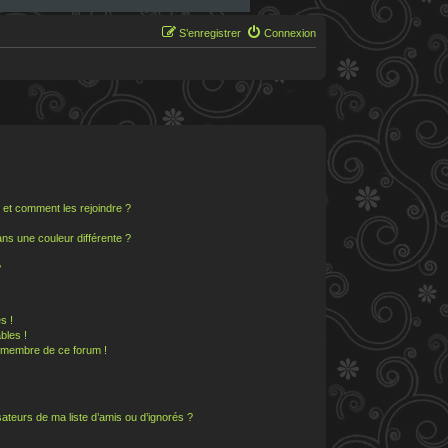
S’enregistrer
Connexion
s et comment les rejoindre ?
s une couleur différente ?
?
s !
bles !
n membre de ce forum !
ateurs de ma liste d’amis ou d’ignorés ?