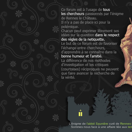
L'énigme de
l'abbé Saunière
curé de
Rennes 
Sommes nous face à une affaire liée aux
tem