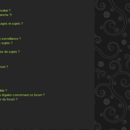
sultat ?
anche ?!
ages et sujets ?
a surveillance ?
 sujets ?
es de sujets ?
orum ?
ible ?
ns légales concernant ce forum ?
r du forum ?