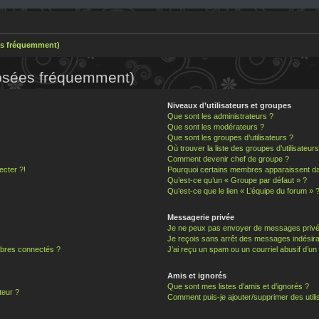
es fréquemment)
posées fréquemment)
Niveaux d’utilisateurs et groupes
Que sont les administrateurs ?
Que sont les modérateurs ?
Que sont les groupes d’utilisateurs ?
Où trouver la liste des groupes d’utilisateur
Comment devenir chef de groupe ?
ecter ?!
Pourquoi certains membres apparaissent dan
Qu’est-ce qu’un « Groupe par défaut » ?
Qu’est-ce que le lien « L’équipe du forum » 
Messagerie privée
Je ne peux pas envoyer de messages privé
Je reçois sans arrêt des messages indésira
bres connectés ?
J’ai reçu un spam ou un courriel abusif d’u
!
Amis et ignorés
Que sont mes listes d’amis et d’ignorés ?
teur ?
Comment puis-je ajouter/supprimer des utilis