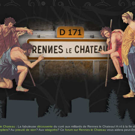
le Chateau
: La fabuleuse
découverte
du curé aux milliards de Rennes le Chateau! A t-il à la fin
pliers
? Au
prieuré de sion
? Aux
wisigoths
? Ce
forum sur Rennes le Chateau
vous aidera peut-êt