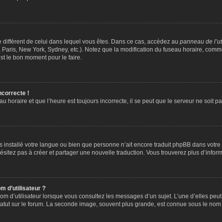
ire différent de celui dans lequel vous êtes. Dans ce cas, accédez au
panneau de l’ut
 Paris, New York, Sydney, etc.). Notez que la modification du fuseau horaire, comm
st le bon moment pour le faire.
ncorrecte !
u horaire et que l’heure est toujours incorrecte, il se peut que le serveur ne soit 
 pas installé votre langue ou bien que personne n’ait encore traduit phpBB dans vo
’hésitez pas à créer et partager une nouvelle traduction. Vous trouverez plus d’inform
 d’utilisateur ?
om d’utilisateur lorsque vous consultez les messages d’un sujet. L’une d’elles peu
atut sur le forum. La seconde image, souvent plus grande, est connue sous le nom