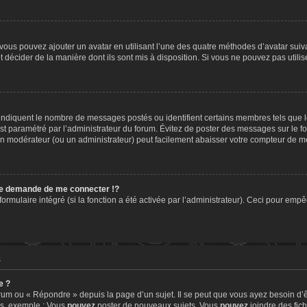
» vous pouvez ajouter un avatar en utilisant l’une des quatre méthodes d’avatar suiva
t décider de la manière dont ils sont mis à disposition. Si vous ne pouvez pas utilis
, indiquent le nombre de messages postés ou identifient certains membres tels que 
 est paramétré par l’administrateur du forum. Évitez de poster des messages sur le f
t un modérateur (ou un administrateur) peut facilement abaisser votre compteur de 
e demande de me connecter !?
mulaire intégré (si la fonction a été activée par l’administrateur). Ceci pour empêch
s
e ?
um ou « Répondre » depuis la page d’un sujet. Il se peut que vous ayez besoin d’ê
ms, exemple : Vous
pouvez
poster de nouveaux sujets, Vous
pouvez
joindre des fichi