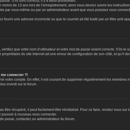
passe. S’ils sont corrects, il y a deux possibilités :
ir moins de 13 ans lors de l’enregistrement, alors vous devrez suivre les instructi
ivée par vous-même ou par un administrateur avant que vous puissiez vous connecter
z fourni une adresse incorrecte ou que le courriel ait été traité par un filtre anti-sp
vérifiez que votre nom d’utilisateur et votre mot de passe soient corrects. S’ils le 
ropriétaire du site Internet ait une erreur de configuration de son côté, et qu’il dev
s me connecter ?!
rimé votre compte. En effet, il est courant de supprimer régulièrement les membres n
lus investi sur le forum.
 être récupéré, il peut facilement être réinitialisé. Pour ce faire, rendez vous sur
ez pouvoir à nouveau vous connecter.
t de passe, contactez un administrateur du forum.