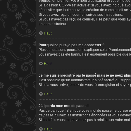
Vérifiez, en premier, votre nom d’utilisateur et votre mot de 
Si la gestion COPPA est active et si vous avez indiqué avo
nécessiter que toute nouvelle création de compte soit act
Si vous avez reçu un courriel, suivez ses instructions.
Si vous n’avez pas reçu de courriel, il se peut que vous aye
un administrateur.
Haut
Pourquoi ne puis-je pas me connecter ?
Plusieurs raisons pourraient expliquer cela. Premièrement, 
vous n’avez pas été banni. Il est également possible que le p
Haut
Je me suis enregistré par le passé mais je ne peux plu
Il est possible qu’un administrateur ait désactivé ou supp
Si cela vous arrive, tentez de vous ré-enregistrer et soyez p
Haut
J’ai perdu mon mot de passe !
Pas de panique ! Bien que votre mot de passe ne puisse pas
de passe
. Suivez les instructions énoncées et vous devri
Si toutefois vous ne parveniez pas à réinitialiser votre mo
Haut