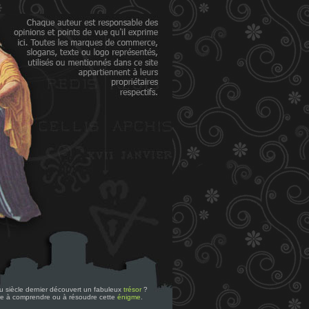
 du siècle dernier découvert un fabuleux
trésor
?
re à comprendre ou à résoudre cette
énigme
.